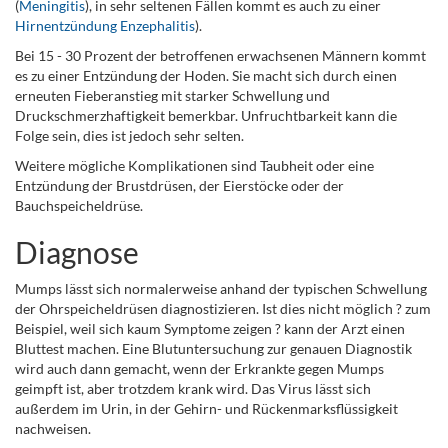
(
Meningitis
), in sehr seltenen Fällen kommt es auch zu einer
Hirnentzündung Enzephalitis
).
Bei 15 - 30 Prozent der betroffenen
erwachsenen Männern kommt
es zu einer Entzündung der Hoden.
Sie macht sich durch einen
erneuten Fieberanstieg mit starker Schwellung und
Druckschmerzhaftigkeit bemerkbar. Unfruchtbarkeit kann die
Folge sein, dies ist jedoch sehr selten.
Weitere mögliche Komplikationen sind Taubheit oder eine
Entzündung der Brustdrüsen, der Eierstöcke oder der
Bauchspeicheldrüse.
Diagnose
Mumps lässt sich normalerweise anhand der typischen Schwellung
der Ohrspeicheldrüsen diagnostizieren. Ist dies nicht möglich ? zum
Beispiel, weil sich kaum Symptome zeigen ? kann der Arzt einen
Bluttest machen. Eine Blutuntersuchung zur genauen Diagnostik
wird auch dann gemacht, wenn der Erkrankte gegen Mumps
geimpft ist, aber trotzdem krank wird. Das Virus lässt sich
außerdem im Urin, in der Gehirn- und Rückenmarksflüssigkeit
nachweisen.