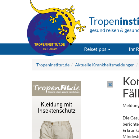
Tropen
inst
gesund reisen & gesun
Reisetipps
Ihr R
Tropeninstitut.de
Aktuelle Krankheitsmeldungen
Kon
Fäl
Meldung
Die Ges
berichte
Erkranku
Mindeste