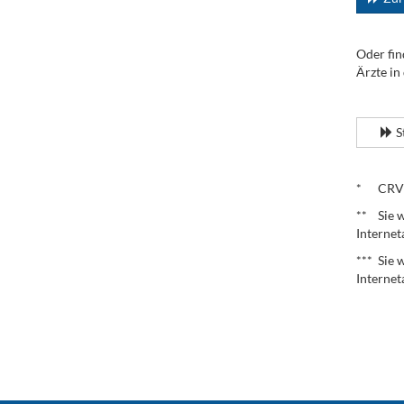
Oder fin
Ärzte in
.
S
.
* CRV – 
** Sie w
Internet
*** Sie 
Internet