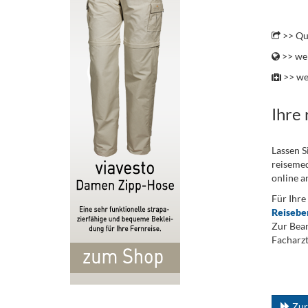
.
>> Que
>> wei
>> we
Ihre
Lassen S
reisemed
online a
Für Ihre
Reisebe
Zur Bean
Facharzt
.
...
Zur