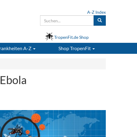
A-Z Index
TropenFit.de Shop
rankheiten A-Z
Shop
TropenFit
 Ebola