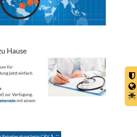
zu Hause
rum für
ung jetzt einfach
n
) zur Verfügung.
ontermin
mit einem
en Reiseberatung beim CRV
**