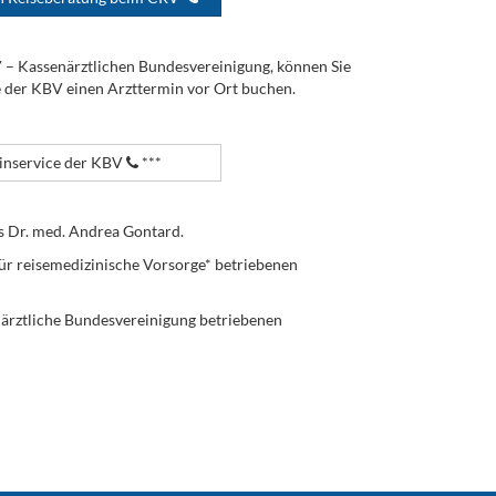
V – Kassenärztlichen Bundesvereinigung, können Sie
e der KBV einen Arzttermin vor Ort buchen.
nservice der KBV
***
s Dr. med. Andrea Gontard.
ür reisemedizinische Vorsorge* betriebenen
enärztliche Bundesvereinigung betriebenen