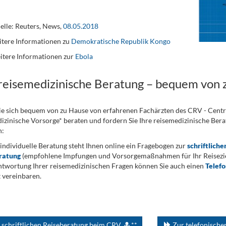
lle: Reuters, News,
08.05.2018
tere Informationen zu
Demokratische Republik Kongo
itere Informationen zur
Ebola
 reisemedizinische Beratung – bequem von 
ie sich bequem von zu Hause von erfahrenen Fachärzten des CRV - Cent
izinische Vorsorge* beraten und fordern Sie Ihre reisemedizinische Berat
n:
 individuelle Beratung steht Ihnen online ein Fragebogen zur
schriftliche
ratung
(empfohlene Impfungen und Vorsorgemaßnahmen für Ihr Reiseziel
twortung Ihrer reisemedizinischen Fragen können Sie auch einen
Telef
 vereinbaren.
 schriftlichen Reiseberatung beim CRV
**
Zur telefonisch