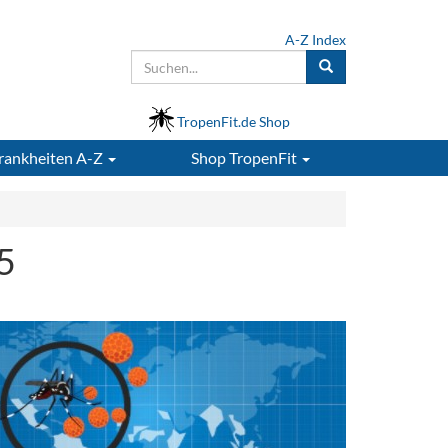
A-Z Index
TropenFit.de Shop
rankheiten A-Z
Shop
TropenFit
5