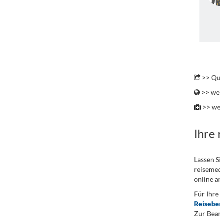
.
>> Qu
>> wei
>> we
Ihre
Lassen S
reisemed
online a
Für Ihre
Reisebe
Zur Bean