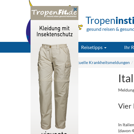
Tropen
inst
gesund reisen & gesun
Reisetipps
Ihr R
Tropeninstitut.de
Aktuelle Krankheitsmeldungen
Ita
Meldung
Vier
.
In Itali
(davon 4