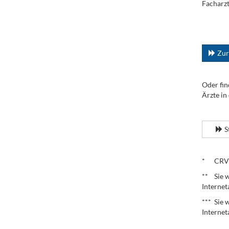
Facharzt
.
...
Zur
Oder fin
Ärzte in
.
S
.
* CRV – 
** Sie w
Internet
*** Sie 
Internet