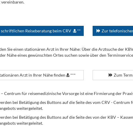
 vereinbaren.
 schriftlichen Reiseberatung beim CRV
**
Zur telefonisch
den Sie einen stationären Arzt in Ihrer Nähe: Über die Arztsuche der KB
 der Nähe eines gewünschten Ortes suchen sowie über den Terminservic
tationären Arzt in Ihrer Nähe finden
***
Zum Termi
Centrum für reisemedizinische Vorsorge ist eine Firmierung der Praxi
erden bei Betätigung des Buttons auf die Seite des vom CRV - Centrum f
angebots weitergeleitet.
werden bei Betätigung des Buttons auf die Seite des von der KBV – Kass
angebots weitergeleitet.