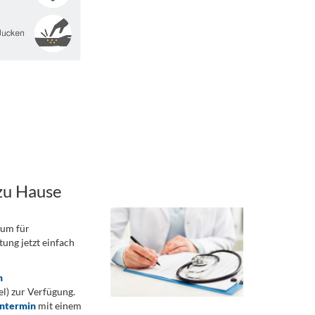
zu Hause
rum für
ung jetzt einfach
n
) zur Verfügung.
ontermin
mit einem