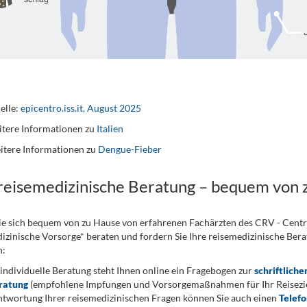
elle:
epicentro.iss.it, August 2025
tere Informationen zu
Italien
itere Informationen zu
Dengue-Fieber
 reisemedizinische Beratung – bequem von 
ie sich bequem von zu Hause von erfahrenen Fachärzten des CRV - Cent
izinische Vorsorge* beraten und fordern Sie Ihre reisemedizinische Berat
n:
 individuelle Beratung steht Ihnen online ein Fragebogen zur
schriftliche
ratung
(empfohlene Impfungen und Vorsorgemaßnahmen für Ihr Reiseziel
twortung Ihrer reisemedizinischen Fragen können Sie auch einen
Telef