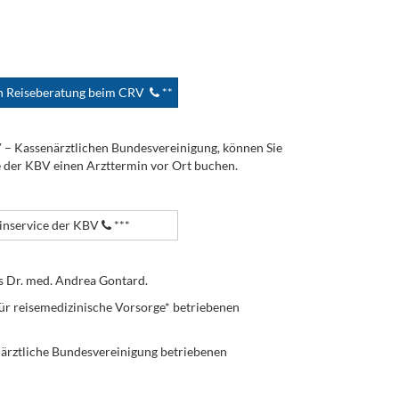
en Reiseberatung beim CRV
**
V – Kassenärztlichen Bundesvereinigung, können Sie
e der KBV einen Arzttermin vor Ort buchen.
nservice der KBV
***
s Dr. med. Andrea Gontard.
ür reisemedizinische Vorsorge* betriebenen
enärztliche Bundesvereinigung betriebenen