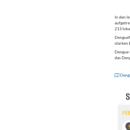
In den l
aufgetre
213 loka
Denguefi
starken
Dengue-F
das Deng
.
Dengu
.