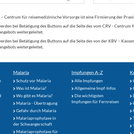
Centrum für reisemedizinische Vorsorge ist eine Firmierung der Praxi
erden bei Betätigung des Buttons auf die Seite des vom CRV - Centrum f
angebots weitergeleitet.
werden bei Betätigung des Buttons auf die Seite des von der KBV – Kass
angebots weitergeleitet.
Malaria
Impfungen A-Z
K
e
Schutz vor Malaria
Alle Impfungen
Was ist Malaria?
Allgemeine Impf-Infos
d
Wo gibt es Malaria?
Die wichtigsten
Impfungen für Fernreisen
Malaria - Übertragung
G
Gefahr durch Malaria
Malariaprophylaxe in
der Schwangerschaft
Malariaprophylaxe für
Z