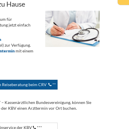
zu Hause
rum für
ung jetzt einfach
n
) zur Verfügung.
ontermin
mit einem
en Reiseberatung beim CRV
**
V – Kassenärztlichen Bundesvereinigung, können Sie
e der KBV einen Arzttermin vor Ort buchen.
nservice der KBV
***