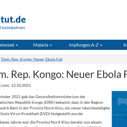
itut.de
d heimkehren
eiseziel
Malaria
Impfungen A-Z
K
Dem. Rep. Kongo: Neuer Ebola Fall
. Rep. Kongo: Neuer Ebola F
 vom: 12.10.2021
ktober 2021 gab das Gesundheitsministerium der
ischen Republik Kongo (DRK) bekannt, dass in der Region
 Bezirk Beni in der Provinz Nord-Kivu, ein neuer laborbestätigter
 Ebola-Virus-Krankheit (EVD) festgestellt wurde.
ieses Jahres war die Provinz Nord-Kivu bereits von einem