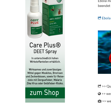
Ebola-Au
beendet 
Ebola
.
..
>> Qu
>> wei
>> we