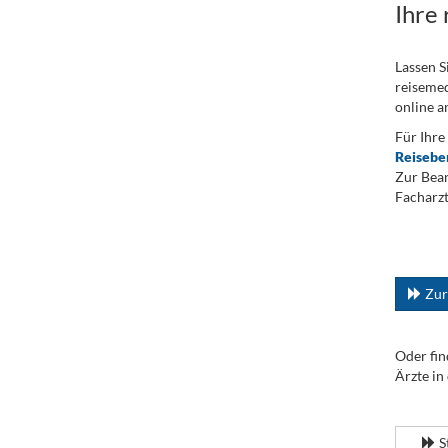
Ihre
Lassen S
reisemed
online a
Für Ihre
Reisebe
Zur Bean
Facharzt
.
...
Zur
Oder fin
Ärzte in
.
S