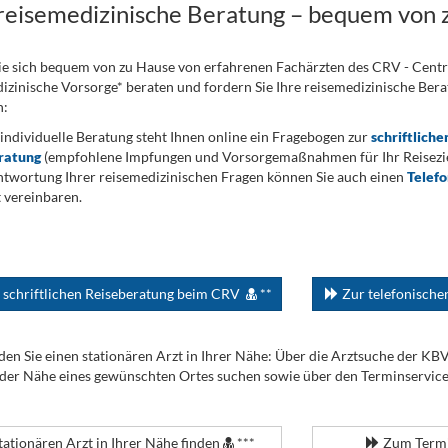
 reisemedizinische Beratung – bequem von 
ie sich bequem von zu Hause von erfahrenen Fachärzten des CRV - Cent
izinische Vorsorge* beraten und fordern Sie Ihre reisemedizinische Berat
n:
 individuelle Beratung steht Ihnen online ein Fragebogen zur
schriftliche
ratung
(empfohlene Impfungen und Vorsorgemaßnahmen für Ihr Reiseziel
twortung Ihrer reisemedizinischen Fragen können Sie auch einen
Telef
 vereinbaren.
 schriftlichen Reiseberatung beim CRV
**
Zur telefonisch
den Sie einen stationären Arzt in Ihrer Nähe: Über die Arztsuche der KB
 der Nähe eines gewünschten Ortes suchen sowie über den Terminservic
tationären Arzt in Ihrer Nähe finden
***
Zum Termi