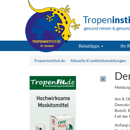
Tropen
inst
gesund reisen & gesun
Reisetipps
Ihr R
Tropeninstitut.de
Aktuelle Krankheitsmeldungen
Dem
Meldung
Am 8. O
Demokrat
Butsili,
Fall der
Anfang d