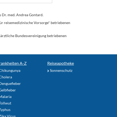
s Dr. med. Andrea Gontard.
ür reisemedizinische Vorsorge* betriebenen
enärztliche Bundesvereinigung betriebenen
rankheiten A-Z
Reiseapotheke
Chikungunya
Sonnenschutz
Cholera
Denguefieber
elbfieber
Malaria
Tollwut
Typhus
ika Virus