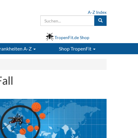
A-Z Index
TropenFit.de Shop
rankheiten A-Z
Shop
TropenFit
all