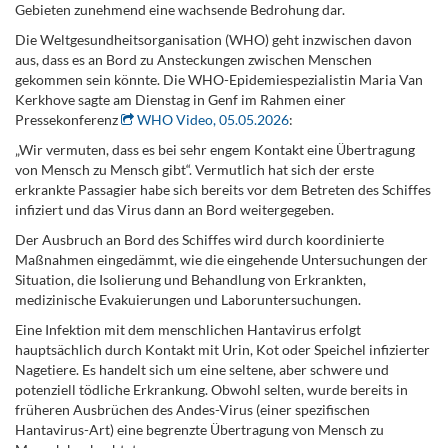
Gebieten zunehmend eine wachsende Bedrohung dar.
Die Weltgesundheitsorganisation (WHO) geht inzwischen davon
aus, dass es an Bord zu Ansteckungen zwischen Menschen
gekommen sein könnte. Die WHO-Epidemiespezialistin Maria Van
Kerkhove sagte am Dienstag in Genf im Rahmen einer
Pressekonferenz
WHO Video, 05.05.2026
:
„Wir vermuten, dass es bei sehr engem Kontakt eine Übertragung
von Mensch zu Mensch gibt“. Vermutlich hat sich der erste
erkrankte Passagier habe sich bereits vor dem Betreten des Schiffes
infiziert und das Virus dann an Bord weitergegeben.
Der Ausbruch an Bord des Schiffes wird durch koordinierte
Maßnahmen eingedämmt, wie die eingehende Untersuchungen der
Situation, die Isolierung und Behandlung von Erkrankten,
medizinische Evakuierungen und Laboruntersuchungen.
Eine Infektion mit dem menschlichen Hantavirus erfolgt
hauptsächlich durch Kontakt mit Urin, Kot oder Speichel infizierter
Nagetiere. Es handelt sich um eine seltene, aber schwere und
potenziell tödliche Erkrankung. Obwohl selten, wurde bereits in
früheren Ausbrüchen des Andes-Virus (einer spezifischen
Hantavirus-Art) eine begrenzte Übertragung von Mensch zu