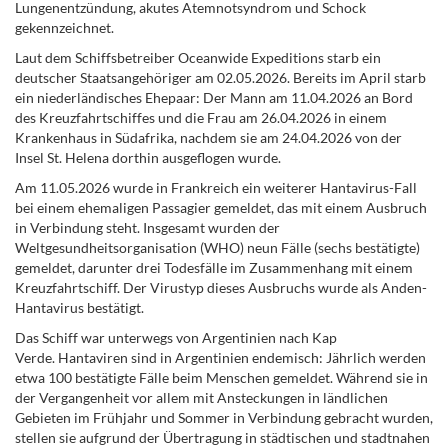
Lungenentzündung, akutes Atemnotsyndrom und Schock
gekennzeichnet.
Laut dem Schiffsbetreiber Oceanwide Expeditions starb ein
deutscher Staatsangehöriger am 02.05.2026. Bereits im April starb
ein niederländisches Ehepaar: Der Mann am 11.04.2026 an Bord
des Kreuzfahrtschiffes und die Frau am 26.04.2026 in einem
Krankenhaus in Südafrika, nachdem sie am 24.04.2026 von der
Insel St. Helena dorthin ausgeflogen wurde.
Am 11.05.2026 wurde in Frankreich ein weiterer Hantavirus-Fall
bei einem ehemaligen Passagier gemeldet, das mit einem Ausbruch
in Verbindung steht. Insgesamt wurden der
Weltgesundheitsorganisation (WHO) neun Fälle (sechs bestätigte)
gemeldet, darunter drei Todesfälle im Zusammenhang mit einem
Kreuzfahrtschiff. Der Virustyp dieses Ausbruchs wurde als Anden-
Hantavirus bestätigt.
Das Schiff war unterwegs von Argentinien nach Kap
Verde.
Hantaviren sind in Argentinien endemisch: Jährlich werden
etwa 100 bestätigte Fälle beim Menschen gemeldet. Während sie in
der Vergangenheit vor allem mit Ansteckungen in ländlichen
Gebieten im Frühjahr und Sommer in Verbindung gebracht wurden,
stellen sie aufgrund der Übertragung in städtischen und stadtnahen