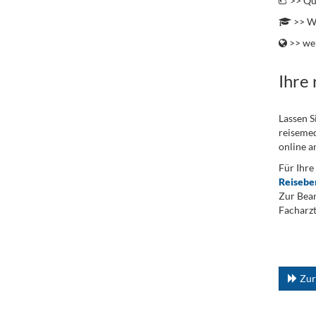
>> Qu
>> We
>> wei
Ihre
Lassen S
reisemed
online a
Für Ihre
Reisebe
Zur Bean
Facharzt
.
...
Zur