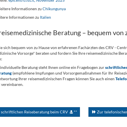
elle:
epicentro.iss.it, November 2025
itere Informationen zu
Chikungunya
tere Informationen zu
Italien
 reisemedizinische Beratung – bequem von 
ie sich bequem von zu Hause von erfahrenen Fachärzten des CRV - Cent
izinische Vorsorge* beraten und fordern Sie Ihre reisemedizinische Berat
n:
 individuelle Beratung steht Ihnen online ein Fragebogen zur
schriftliche
ratung
(empfohlene Impfungen und Vorsorgemaßnahmen für Ihr Reiseziel
twortung Ihrer reisemedizinischen Fragen können Sie auch einen
Telef
 vereinbaren.
 schriftlichen Reiseberatung beim CRV
**
Zur telefonisch