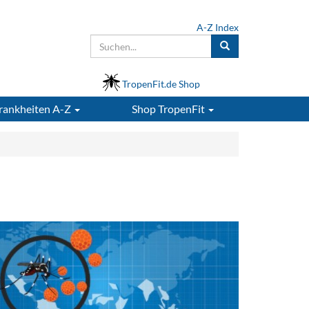
A-Z Index
TropenFit.de Shop
rankheiten A-Z
Shop
TropenFit