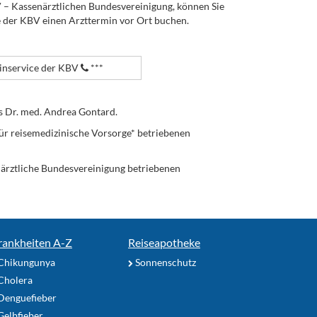
V – Kassenärztlichen Bundesvereinigung, können Sie
e der KBV einen Arzttermin vor Ort buchen.
nservice der KBV
***
s Dr. med. Andrea Gontard.
ür reisemedizinische Vorsorge* betriebenen
enärztliche Bundesvereinigung betriebenen
rankheiten A-Z
Reiseapotheke
Chikungunya
Sonnenschutz
Cholera
Denguefieber
elbfieber