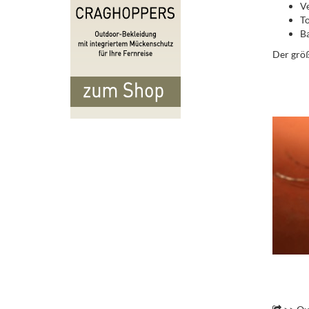
V
T
Ba
Der größ
..
.
.