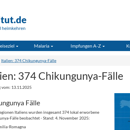
itut.de
d heimkehren
eiseziel
Malaria
Impfungen A-Z
K
Italien: 374 Chikungunya-Fälle
lien: 374 Chikungunya-Fälle
 vom: 13.11.2025
ungunya Fälle
Regionen Italiens wurden insgesamt 374 lokal erworbene
nya-Fälle beobachtet - Stand: 4. November 2025:
milia-Romagna