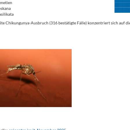
enetien
oskana
silikata
te Chikungunya-Ausbruch (316 bestätigte Fälle) konzentriert sich auf d