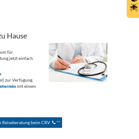
zu Hause
rum für
ung jetzt einfach
n
) zur Verfügung.
ontermin
mit einem
en Reiseberatung beim CRV
**