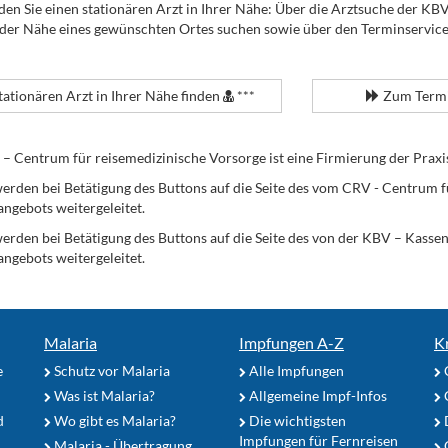
den Sie einen stationären Arzt in Ihrer Nähe: Über die Arztsuche der KB
 der Nähe eines gewünschten Ortes suchen sowie über den Terminservic
tationären Arzt in Ihrer Nähe finden
***
Zum Termi
Centrum für reisemedizinische Vorsorge ist eine Firmierung der Praxi
erden bei Betätigung des Buttons auf die Seite des vom CRV - Centrum f
angebots weitergeleitet.
werden bei Betätigung des Buttons auf die Seite des von der KBV – Kass
angebots weitergeleitet.
Malaria
Impfungen A-Z
K
e
Schutz vor Malaria
Alle Impfungen
Was ist Malaria?
Allgemeine Impf-Infos
d
Wo gibt es Malaria?
Die wichtigsten
Impfungen für Fernreisen
Malaria - Übertragung
G