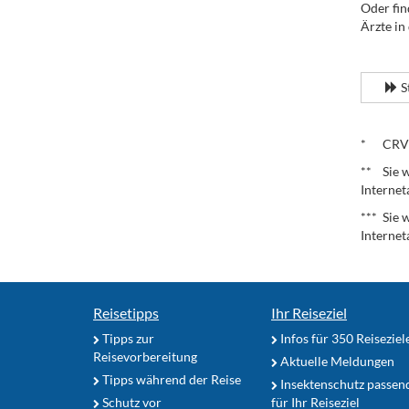
Oder fin
Ärzte in
.
S
.
* CRV – 
** Sie w
Internet
*** Sie 
Internet
Reisetipps
Ihr Reiseziel
Tipps zur
Infos für 350 Reiseziel
Reisevorbereitung
Aktuelle Meldungen
Tipps während der Reise
Insektenschutz passen
Schutz vor
für Ihr Reiseziel