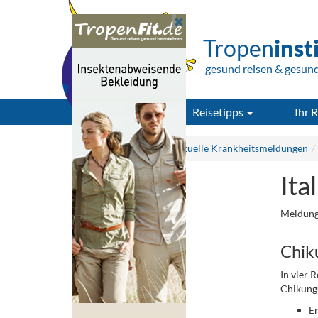
Tropen
inst
gesund reisen & gesun
Reisetipps
Ihr R
Tropeninstitut.de
Aktuelle Krankheitsmeldungen
Ita
Meldung
Chik
In vier 
Chikungu
E