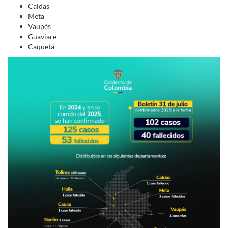
Caldas
Meta
Vaupés
Guaviare
Caquetá