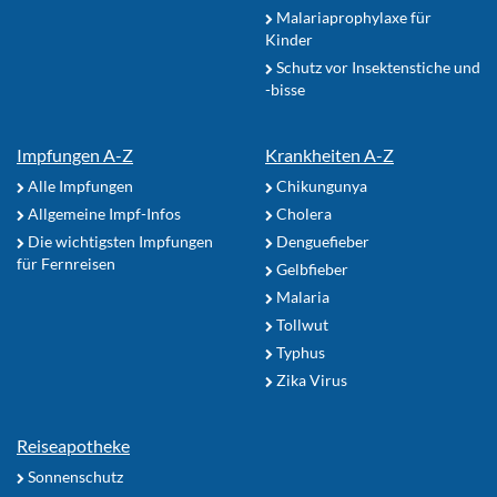
Malariaprophylaxe für
Kinder
Schutz vor Insektenstiche und
-bisse
Impfungen A-Z
Krankheiten A-Z
Alle Impfungen
Chikungunya
Allgemeine Impf-Infos
Cholera
Die wichtigsten Impfungen
Denguefieber
für Fernreisen
Gelbfieber
Malaria
Tollwut
Typhus
Zika Virus
Reiseapotheke
Sonnenschutz