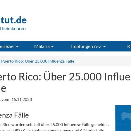
itut.de
d heimkehren
eiseziel
Malaria
Impfungen A-Z
K
Puerto Rico: Über 25.000 Influenza Fälle
rto Rico: Über 25.000 Influ
le
 vom: 15.11.2023
enza Fälle
o Rico wurden seit Juli über 25.000 Influenza-Fälle gemeldet.
r waren 900 Krankenhauseinweisungen und 42 Todesfälle.