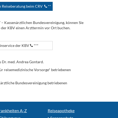
en Reiseberatung beim CRV
**
V – Kassenärztlichen Bundesvereinigung, können Sie
e der KBV einen Arzttermin vor Ort buchen.
nservice der KBV
***
s Dr. med. Andrea Gontard.
ür reisemedizinische Vorsorge* betriebenen
enärztliche Bundesvereinigung betriebenen
rankheiten A-Z
Reiseapotheke
Chikungunya
Sonnenschutz