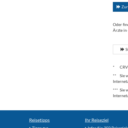
Zur
Oder fin
Ärzte in
.
S
.
* CRV – 
** Sie w
Internet
*** Sie 
Internet
Reisetipps
Ihr Reiseziel
Tipps zur
Infos für 350 Reiseziel