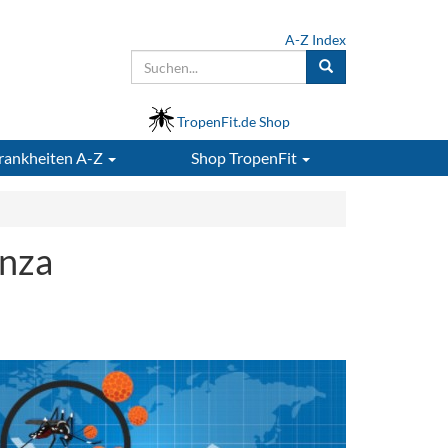
A-Z Index
TropenFit.de Shop
rankheiten A-Z
Shop
TropenFit
enza