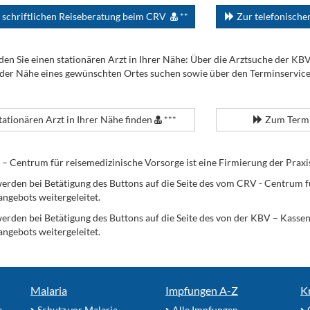
 schriftlichen Reiseberatung beim CRV
**
Zur telefonisch
den Sie einen stationären Arzt in Ihrer Nähe: Über die Arztsuche der KB
 der Nähe eines gewünschten Ortes suchen sowie über den Terminservic
tationären Arzt in Ihrer Nähe finden
***
Zum Termi
Centrum für reisemedizinische Vorsorge ist eine Firmierung der Praxi
erden bei Betätigung des Buttons auf die Seite des vom CRV - Centrum f
angebots weitergeleitet.
werden bei Betätigung des Buttons auf die Seite des von der KBV – Kass
angebots weitergeleitet.
Malaria
Impfungen A-Z
K
e
Schutz vor Malaria
Alle Impfungen