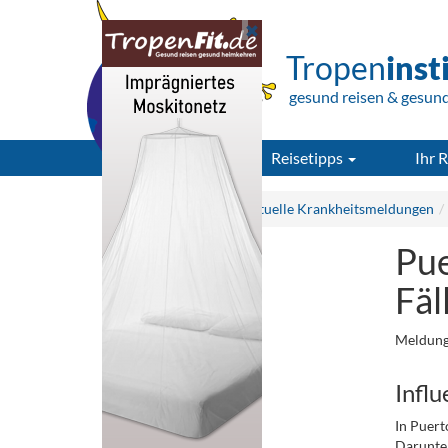
Tropen
inst
gesund reisen & gesun
Reisetipps
Ihr R
Tropeninstitut.de
Aktuelle Krankheitsmeldungen
Pue
Fäl
Meldung
Influ
In Puert
Darunte