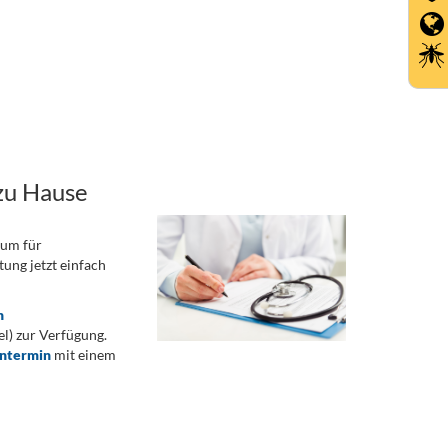
zu Hause
rum für
ung jetzt einfach
n
) zur Verfügung.
ontermin
mit einem