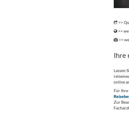
.
>> Qu
>> wei
>> we
Ihre
Lassen S
reisemed
online a
Für Ihre
Reisebe
Zur Bean
Facharzt
.
...