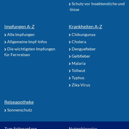
Schutz vor Insektenstiche und
-bisse
Impfungen A-Z
Krankheiten A-Z
Alle Impfungen
Chikungunya
Allgemeine Impf-Infos
Cholera
Die wichtigsten Impfungen
Denguefieber
für Fernreisen
Gelbfieber
Malaria
Tollwut
Typhus
Zika Virus
Reiseapotheke
Sonnenschutz
Zum Seitenanfang
Nutzerhinweise