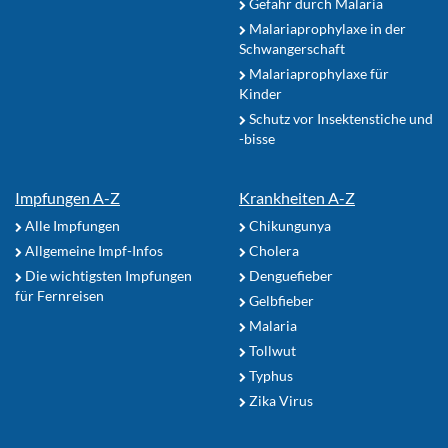
Gefahr durch Malaria
Malariaprophylaxe in der
Schwangerschaft
Malariaprophylaxe für
Kinder
Schutz vor Insektenstiche und
-bisse
Impfungen A-Z
Krankheiten A-Z
Alle Impfungen
Chikungunya
Allgemeine Impf-Infos
Cholera
Die wichtigsten Impfungen
Denguefieber
für Fernreisen
Gelbfieber
Malaria
Tollwut
Typhus
Zika Virus