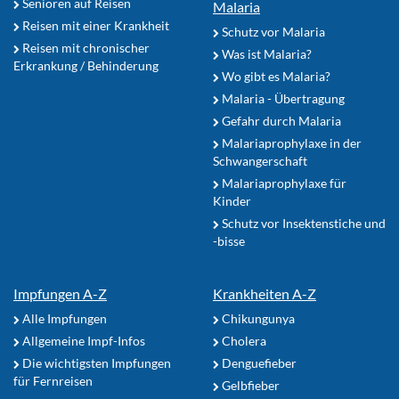
Senioren auf Reisen
Malaria
Reisen mit einer Krankheit
Schutz vor Malaria
Reisen mit chronischer
Was ist Malaria?
Erkrankung / Behinderung
Wo gibt es Malaria?
Malaria - Übertragung
Gefahr durch Malaria
Malariaprophylaxe in der
Schwangerschaft
Malariaprophylaxe für
Kinder
Schutz vor Insektenstiche und
-bisse
Impfungen A-Z
Krankheiten A-Z
Alle Impfungen
Chikungunya
Allgemeine Impf-Infos
Cholera
Die wichtigsten Impfungen
Denguefieber
für Fernreisen
Gelbfieber