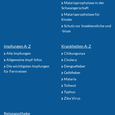
Malariaprophylaxe in der
Schwangerschaft
Malariaprophylaxe für
Kinder
Schutz vor Insektenstiche und
-bisse
Impfungen A-Z
Krankheiten A-Z
Alle Impfungen
Chikungunya
Allgemeine Impf-Infos
Cholera
Die wichtigsten Impfungen
Denguefieber
für Fernreisen
Gelbfieber
Malaria
Tollwut
Typhus
Zika Virus
Reiseapotheke