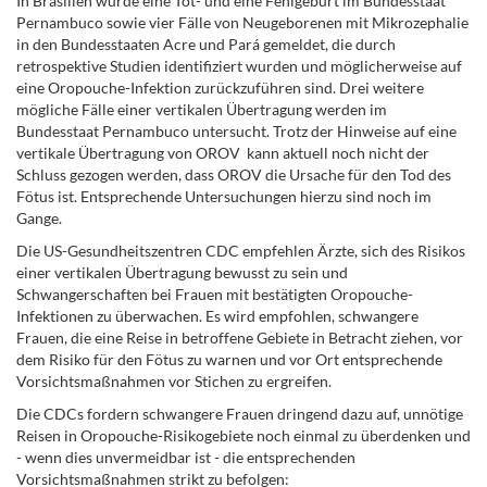
In Brasilien wurde eine Tot- und eine Fehlgeburt im Bundesstaat
Pernambuco sowie vier Fälle von Neugeborenen mit Mikrozephalie
in den Bundesstaaten Acre und Pará gemeldet, die durch
retrospektive Studien identifiziert wurden und möglicherweise auf
eine Oropouche-Infektion zurückzuführen sind. Drei weitere
mögliche Fälle einer vertikalen Übertragung werden im
Bundesstaat Pernambuco untersucht. Trotz der Hinweise auf eine
vertikale Übertragung von OROV kann aktuell noch nicht der
Schluss gezogen werden, dass OROV die Ursache für den Tod des
Fötus ist. Entsprechende Untersuchungen hierzu sind noch im
Gange.
Die US-Gesundheitszentren CDC empfehlen Ärzte, sich des Risikos
einer vertikalen Übertragung bewusst zu sein und
Schwangerschaften bei Frauen mit bestätigten Oropouche-
Infektionen zu überwachen. Es wird empfohlen, schwangere
Frauen, die eine Reise in betroffene Gebiete in Betracht ziehen, vor
dem Risiko für den Fötus zu warnen und vor Ort entsprechende
Vorsichtsmaßnahmen vor Stichen zu ergreifen.
Die CDCs fordern schwangere Frauen dringend dazu auf, unnötige
Reisen in Oropouche-Risikogebiete noch einmal zu überdenken und
- wenn dies unvermeidbar ist - die entsprechenden
Vorsichtsmaßnahmen strikt zu befolgen: