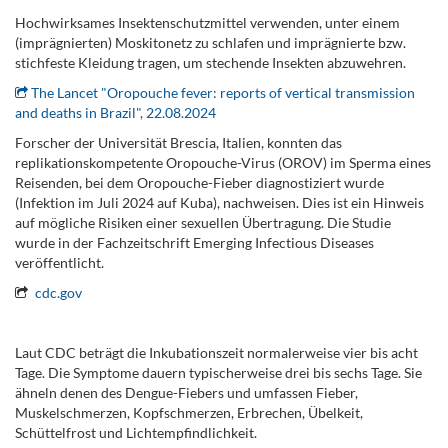
Hochwirksames Insektenschutzmittel verwenden, unter einem
(imprägnierten) Moskitonetz zu schlafen und imprägnierte bzw.
stichfeste Kleidung tragen, um stechende Insekten abzuwehren.
The Lancet "Oropouche fever: reports of vertical transmission
and deaths in Brazil", 22.08.2024
Forscher der Universität Brescia, Italien, konnten das
replikationskompetente Oropouche-Virus (OROV) im Sperma eines
Reisenden, bei dem Oropouche-Fieber diagnostiziert wurde
(Infektion im Juli 2024 auf Kuba), nachweisen. Dies ist ein Hinweis
auf mögliche Risiken einer sexuellen Übertragung. Die Studie
wurde in der Fachzeitschrift Emerging Infectious Diseases
veröffentlicht.
cdc.gov
.
Laut CDC beträgt die Inkubationszeit normalerweise vier bis acht
Tage. Die Symptome dauern typischerweise drei bis sechs Tage. Sie
ähneln denen des Dengue-Fiebers und umfassen Fieber,
Muskelschmerzen, Kopfschmerzen, Erbrechen, Übelkeit,
Schüttelfrost und Lichtempfindlichkeit.