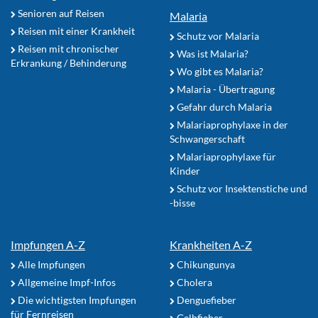
Senioren auf Reisen
Malaria
Reisen mit einer Krankheit
Schutz vor Malaria
Reisen mit chronischer
Was ist Malaria?
Erkrankung / Behinderung
Wo gibt es Malaria?
Malaria - Übertragung
Gefahr durch Malaria
Malariaprophylaxe in der
Schwangerschaft
Malariaprophylaxe für
Kinder
Schutz vor Insektenstiche und
-bisse
Impfungen A-Z
Krankheiten A-Z
Alle Impfungen
Chikungunya
Allgemeine Impf-Infos
Cholera
Die wichtigsten Impfungen
Denguefieber
für Fernreisen
Gelbfieber