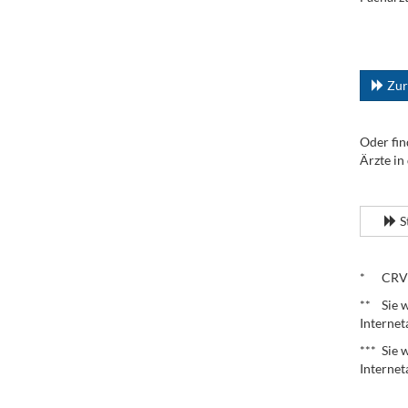
.
...
Zur
Oder fin
Ärzte in
.
S
.
* CRV – 
** Sie w
Internet
*** Sie 
Internet