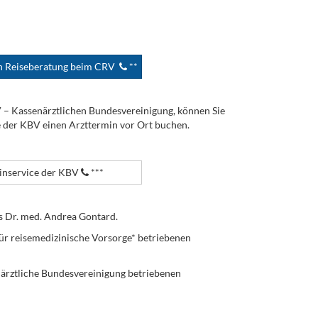
en Reiseberatung beim CRV
**
V – Kassenärztlichen Bundesvereinigung, können Sie
e der KBV einen Arzttermin vor Ort buchen.
nservice der KBV
***
s Dr. med. Andrea Gontard.
ür reisemedizinische Vorsorge* betriebenen
enärztliche Bundesvereinigung betriebenen