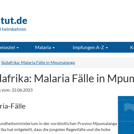
itut.de
d heimkehren
eiseziel
Malaria
Impfungen A-Z
K
Südafrika: Malaria Fälle in Mpumalanga
afrika: Malaria Fälle in Mp
 vom: 22.06.2023
ia-Fälle
undheitsministerium in der nordöstlichen Provinz Mpumalanga
rika hat mitgeteilt, dass die jüngsten Regenfälle und die hohe