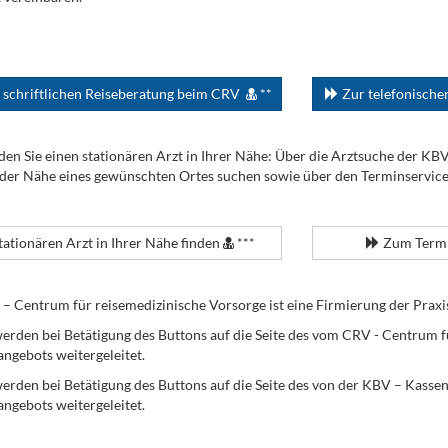
 schriftlichen Reiseberatung beim CRV
**
Zur telefonisch
den Sie einen stationären Arzt in Ihrer Nähe: Über die Arztsuche der KB
 der Nähe eines gewünschten Ortes suchen sowie über den Terminservic
tationären Arzt in Ihrer Nähe finden
***
Zum Termi
Centrum für reisemedizinische Vorsorge ist eine Firmierung der Praxi
erden bei Betätigung des Buttons auf die Seite des vom CRV - Centrum f
angebots weitergeleitet.
werden bei Betätigung des Buttons auf die Seite des von der KBV – Kass
angebots weitergeleitet.