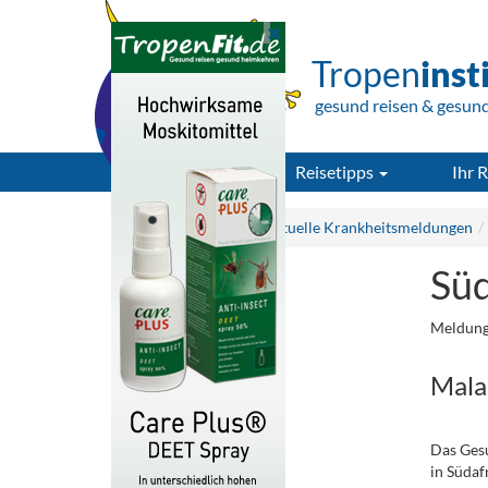
Tropen
inst
gesund reisen & gesun
Reisetipps
Ihr R
Tropeninstitut.de
Aktuelle Krankheitsmeldungen
Süd
Meldung
Malar
Das Ges
in Südaf