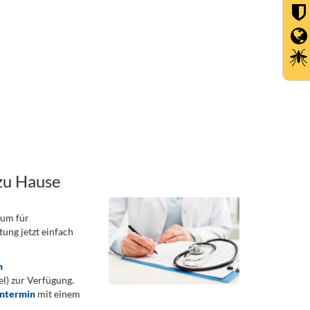
zu Hause
rum für
ung jetzt einfach
n
) zur Verfügung.
ontermin
mit einem