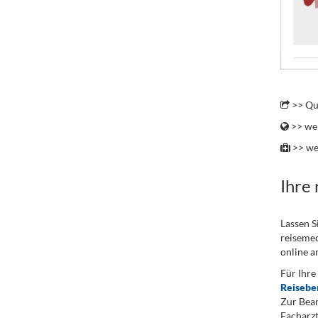
.
>> Qu
>> wei
>> we
Ihre
Lassen S
reisemed
online a
Für Ihre
Reisebe
Zur Bean
Facharzt