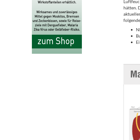
Luftfeuc
hätten. 
aktuelle
folgende
N
B
Ei
.