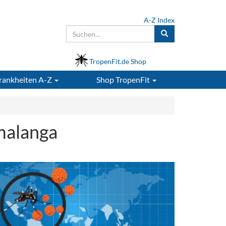
A-Z Index
TropenFit.de Shop
rankheiten A-Z
Shop
TropenFit
umalanga