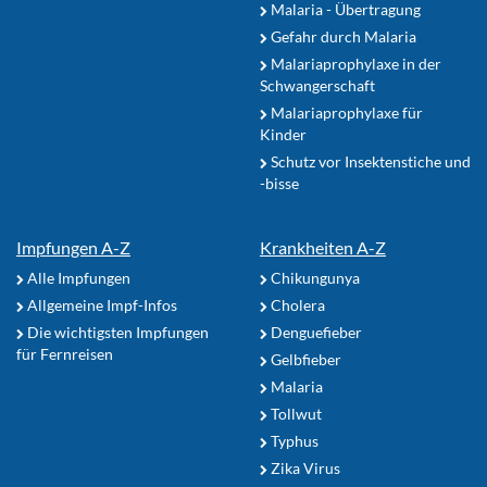
Malaria - Übertragung
Gefahr durch Malaria
Malariaprophylaxe in der
Schwangerschaft
Malariaprophylaxe für
Kinder
Schutz vor Insektenstiche und
-bisse
Impfungen A-Z
Krankheiten A-Z
Alle Impfungen
Chikungunya
Allgemeine Impf-Infos
Cholera
Die wichtigsten Impfungen
Denguefieber
für Fernreisen
Gelbfieber
Malaria
Tollwut
Typhus
Zika Virus