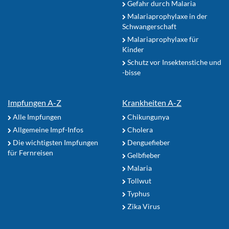
Gefahr durch Malaria
Malariaprophylaxe in der
Schwangerschaft
Malariaprophylaxe für
Kinder
Schutz vor Insektenstiche und
-bisse
Impfungen A-Z
Krankheiten A-Z
Alle Impfungen
Chikungunya
Allgemeine Impf-Infos
Cholera
Die wichtigsten Impfungen
Denguefieber
für Fernreisen
Gelbfieber
Malaria
Tollwut
Typhus
Zika Virus