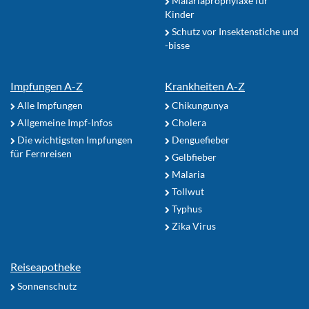
Malariaprophylaxe für
Kinder
Schutz vor Insektenstiche und
-bisse
Impfungen A-Z
Krankheiten A-Z
Alle Impfungen
Chikungunya
Allgemeine Impf-Infos
Cholera
Die wichtigsten Impfungen
Denguefieber
für Fernreisen
Gelbfieber
Malaria
Tollwut
Typhus
Zika Virus
Reiseapotheke
Sonnenschutz