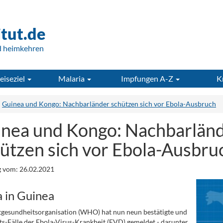
itut.de
d heimkehren
eiseziel
Malaria
Impfungen A-Z
K
Guinea und Kongo: Nachbarländer schützen sich vor Ebola-Ausbruch
nea und Kongo: Nachbarlän
ützen sich vor Ebola-Ausbru
 vom: 26.02.2021
a in Guinea
gesundheitsorganisation (WHO) hat nun neun bestätigte und
s-Fälle der Ebola-Virus-Krankheit (EVD) gemeldet - darunter