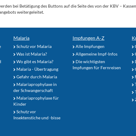
werden bei Betätigung des Buttons auf die Seite des von der KBV – Kass
angebots weitergeleitet.
Malaria
Impfungen A-Z
K
e
Schutz vor Malaria
Alle Impfungen
Was ist Malaria?
Allgemeine Impf-Infos
d
Wo gibt es Malaria?
Die wichtigsten
Impfungen für Fernreisen
Malaria - Übertragung
G
Gefahr durch Malaria
Malariaprophylaxe in
der Schwangerschaft
Malariaprophylaxe für
Z
Kinder
Schutz vor
Insektenstiche und -bisse