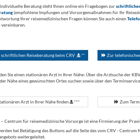
 individuelle Beratung steht Ihnen online ein Fragebogen zur
schriftliche
ratung
(empfohlene Impfungen und Vorsorgemaßnahmen für Ihr Reiseziel
twortung Ihrer reisemedizinischen Fragen können Sie auch einen
Telef
 vereinbaren.
 schriftlichen Reiseberatung beim CRV
**
Zur telefonisch
den Sie einen stationären Arzt in Ihrer Nähe: Über die Arztsuche der KB
 der Nähe eines gewünschten Ortes suchen sowie über den Terminservic
tationären Arzt in Ihrer Nähe finden
***
Zum Termi
Centrum für reisemedizinische Vorsorge ist eine Firmierung der Praxi
erden bei Betätigung des Buttons auf die Seite des vom CRV - Centrum f
angebots weitergeleitet.