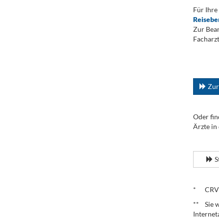
Für Ihre
Reisebe
Zur Bean
Facharzt
.
...
Zur
Oder fin
Ärzte in
.
S
.
* CRV – 
** Sie w
Internet