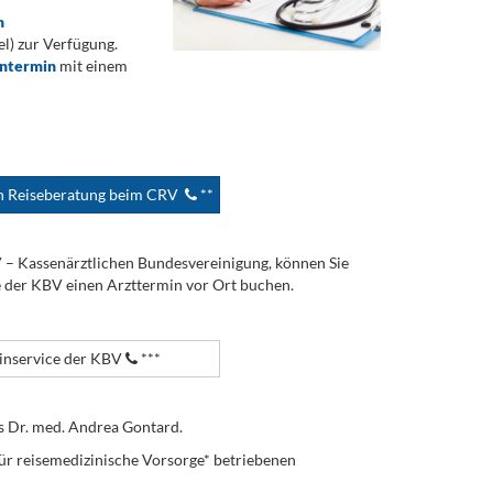
n
) zur Verfügung.
ontermin
mit einem
en Reiseberatung beim CRV
**
V – Kassenärztlichen Bundesvereinigung, können Sie
e der KBV einen Arzttermin vor Ort buchen.
nservice der KBV
***
s Dr. med. Andrea Gontard.
ür reisemedizinische Vorsorge* betriebenen