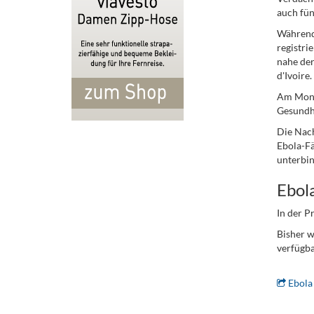
auch fün
Während 
registri
nahe der
d'Ivoire.
Am Monta
Gesundhe
Die Nach
Ebola-Fä
unterbin
Ebol
In der P
Bisher w
verfügba
Ebola
.