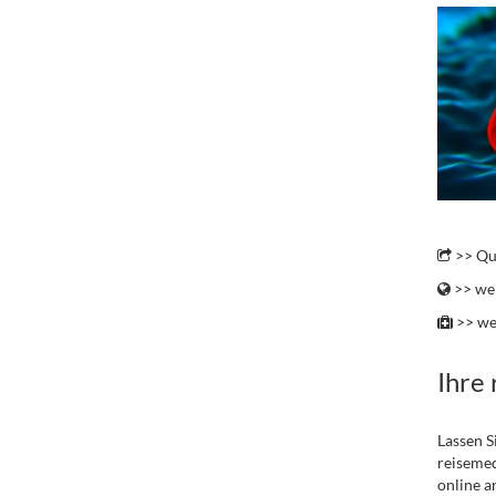
..
>> Qu
>> wei
>> we
Ihre
Lassen S
reisemed
online a