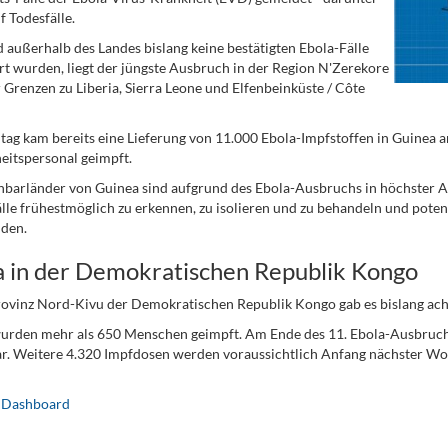
f Todesfälle.
außerhalb des Landes bislang keine bestätigten Ebola-Fälle
ert wurden, liegt der jüngste Ausbruch in der Region N'Zerekore
 Grenzen zu Liberia, Sierra Leone und Elfenbeinküste / Côte
g kam bereits eine Lieferung von 11.000 Ebola-Impfstoffen in Guinea 
itspersonal geimpft.
barländer von Guinea sind aufgrund des Ebola-Ausbruchs in höchster Ala
lle frühestmöglich zu erkennen, zu isolieren und zu behandeln und pote
den.
a in der Demokratischen Republik Kongo
rovinz Nord-Kivu der Demokratischen Republik Kongo gab es bislang acht 
urden mehr als 650 Menschen geimpft. Am Ende des 11. Ebola-Ausbruch
r. Weitere 4.320 Impfdosen werden voraussichtlich Anfang nächster Woc
 Dashboard