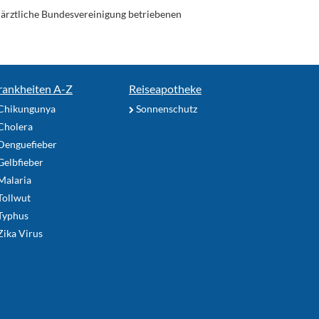
enärztliche Bundesvereinigung betriebenen
rankheiten A-Z
Reiseapotheke
Chikungunya
Sonnenschutz
Cholera
Denguefieber
elbfieber
Malaria
Tollwut
Typhus
ika Virus