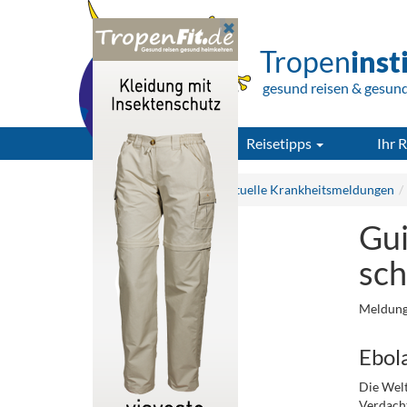
Tropen
inst
gesund reisen & gesun
Reisetipps
Ihr R
Tropeninstitut.de
Aktuelle Krankheitsmeldungen
Gui
sch
Meldung
Ebol
Die Welt
Verdacht