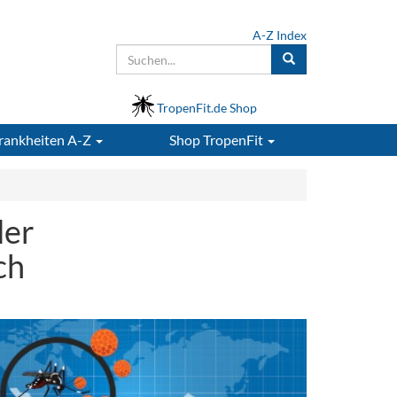
A-Z Index
TropenFit.de Shop
rankheiten A-Z
Shop
TropenFit
der
ch