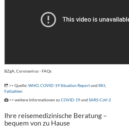
BZgA, Coronavirus - FAQs
.
>> Quelle:
WHO, COVID-19 Situation Report
und
RKI,
Fallzahlen
>> weitere Informationen zu
COVID-19
und
SARS-CoV-2
Ihre reisemedizinische Beratung –
bequem von zu Hause