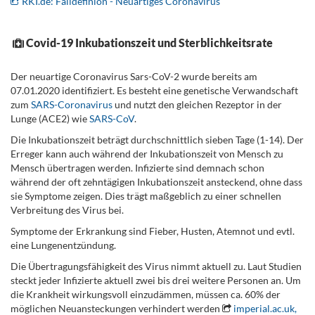
RKI.de: Falldefinion - Neuartiges Coronavirus
Covid-19 Inkubationszeit und Sterblichkeitsrate
.
Der neuartige Coronavirus Sars-CoV-2 wurde bereits am
07.01.2020 identifiziert. Es besteht eine genetische Verwandschaft
zum
SARS-Coronavirus
und nutzt den gleichen Rezeptor in der
Lunge (ACE2) wie
SARS-CoV
.
Die Inkubationszeit beträgt durchschnittlich sieben Tage (1-14). Der
Erreger kann auch während der Inkubationszeit von Mensch zu
Mensch übertragen werden. Infizierte sind demnach schon
während der oft zehntägigen Inkubationszeit ansteckend, ohne dass
sie Symptome zeigen. Dies trägt maßgeblich zu einer schnellen
Verbreitung des Virus bei.
Symptome der Erkrankung sind Fieber, Husten, Atemnot und evtl.
eine Lungenentzündung.
Die Übertragungsfähigkeit des Virus nimmt aktuell zu. Laut Studien
steckt jeder Infizierte aktuell zwei bis drei weitere Personen an. Um
die Krankheit wirkungsvoll einzudämmen, müssen ca. 60% der
möglichen Neuansteckungen verhindert werden
imperial.ac.uk,