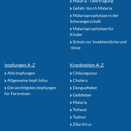
Malaria - Übertragung
Gefahr durch Malaria
Malariaprophylaxe in der
Schwangerschaft
Malariaprophylaxe für
Kinder
Schutz vor Insektenstiche und
-bisse
Impfungen A-Z
Krankheiten A-Z
Alle Impfungen
Chikungunya
Allgemeine Impf-Infos
Cholera
Die wichtigsten Impfungen
Denguefieber
für Fernreisen
Gelbfieber
Malaria
Tollwut
Typhus
Zika Virus