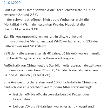
24.01.2020
Laut aktuellen Daten schwankt die Sterblichkeitsrate in China
zwischen 2,4 und 2,5%.
In der schwer betroffenen Metropole Wuhan erreicht die
Mortalität 4,9%. In der gesamten Provinz Hubei, ist die
Sterblichkeitsrate 3,1%.
Zur Risikogruppe gehören vorrangig alte, kranke und
immunschwache Menschen. Laut WHO verlaufen rund 13% der
Fälle schwer und 6% kritisch.
72% der Fälle waren älter als 40 Jahre, 56 bis 66% waren männlich
und bei 40% lag bereits eine Vorerkrankung vor.
Außerhalb von China liegt die Sterblichkeitsrate nach derzeitigen
Informationen zwischen 0,3 und 0,7% - also höher als bei einem
Grippe-Ausbruch (0,1 bis 0,2%).
Eine Auswertung der ersten rund 1000 Todesfälle in China macht
deutlich, dass die Sterblichkeit mit dem Alter stark ansteigt:
Bei den 60- bis 69-Jährigen starben 3,6 Prozent der
Erkrankten,
bei den 70- bis 79-Jährigen waren es acht Prozent und