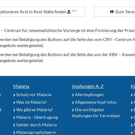
tationären Arzt in Ihrer Nähe finden
***
Zum Termi
Centrum für reisemedizinische Vorsorge ist eine Firmierung der Praxi
erden bei Betätigung des Buttons auf die Seite des vom CRV - Centrum f
angebots weitergeleitet.
werden bei Betätigung des Buttons auf die Seite des von der KBV – Kass
angebots weitergeleitet.
Malaria
Impfungen A-Z
K
e
Schutz vor Malaria
Alle Impfungen
Was ist Malaria?
Allgemeine Impf-Infos
d
Wo gibt es Malaria?
Die wichtigsten
Impfungen für Fernreisen
Malaria - Übertragung
G
Gefahr durch Malaria
Malariaprophylaxe in