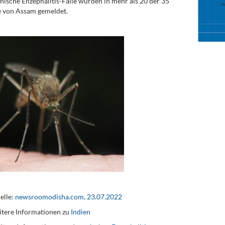
nische Enzephalitis-Fälle wurden in mehr als 20 der 35
e von Assam gemeldet.
elle:
newsroomodisha.com, 23.07.2022
tere Informationen zu
Indien