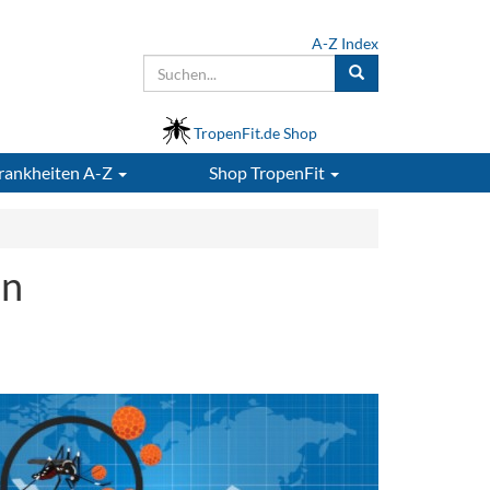
A-Z Index
TropenFit.de Shop
rankheiten A-Z
Shop
TropenFit
in