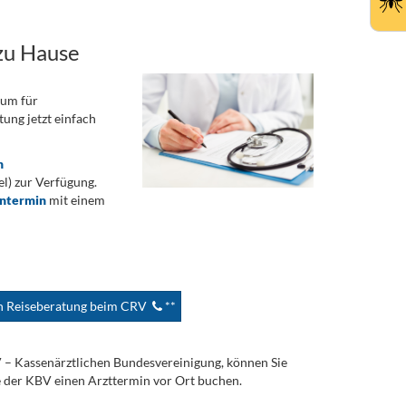
zu Hause
rum für
ung jetzt einfach
n
) zur Verfügung.
ontermin
mit einem
en Reiseberatung beim CRV
**
V – Kassenärztlichen Bundesvereinigung, können Sie
e der KBV einen Arzttermin vor Ort buchen.