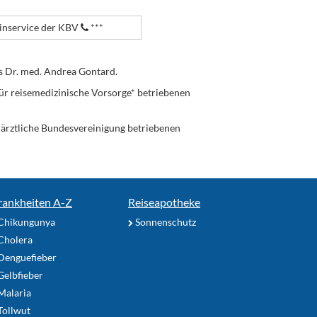
nservice der KBV
***
s Dr. med. Andrea Gontard.
ür reisemedizinische Vorsorge* betriebenen
enärztliche Bundesvereinigung betriebenen
rankheiten A-Z
Reiseapotheke
Chikungunya
Sonnenschutz
Cholera
Denguefieber
elbfieber
Malaria
Tollwut