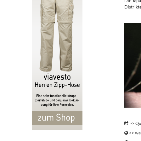
Die Japa
Distrikt
.
.
>> Qu
>> wei