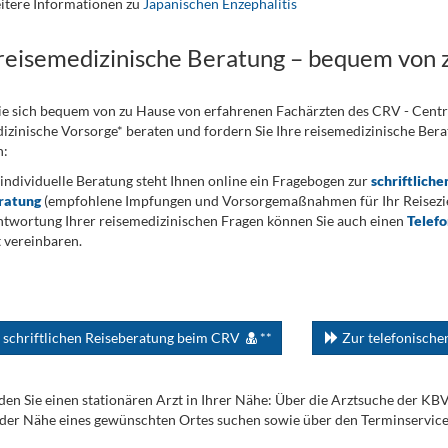
itere Informationen zu
Japanischen Enzephalitis
 reisemedizinische Beratung – bequem von 
ie sich bequem von zu Hause von erfahrenen Fachärzten des CRV - Cent
izinische Vorsorge* beraten und fordern Sie Ihre reisemedizinische Berat
n:
 individuelle Beratung steht Ihnen online ein Fragebogen zur
schriftliche
ratung
(empfohlene Impfungen und Vorsorgemaßnahmen für Ihr Reiseziel
twortung Ihrer reisemedizinischen Fragen können Sie auch einen
Telef
 vereinbaren.
 schriftlichen Reiseberatung beim CRV
**
Zur telefonisch
den Sie einen stationären Arzt in Ihrer Nähe: Über die Arztsuche der KB
 der Nähe eines gewünschten Ortes suchen sowie über den Terminservic