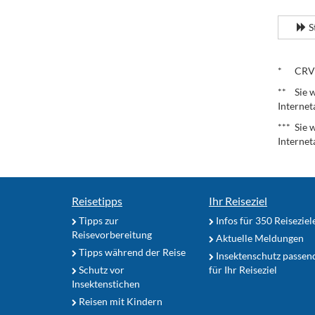
.
S
.
* CRV – 
** Sie w
Internet
*** Sie 
Internet
Reisetipps
Ihr Reiseziel
Tipps zur
Infos für 350 Reiseziel
Reisevorbereitung
Aktuelle Meldungen
Tipps während der Reise
Insektenschutz passen
Schutz vor
für Ihr Reiseziel
Insektenstichen
Reisen mit Kindern