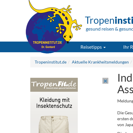
Tropen
inst
gesund reisen & gesun
Reisetipps
Ihr R
Tropeninstitut.de
Aktuelle Krankheitsmeldungen
Ind
As
Meldung
Die Gesu
ersten d
von Japa