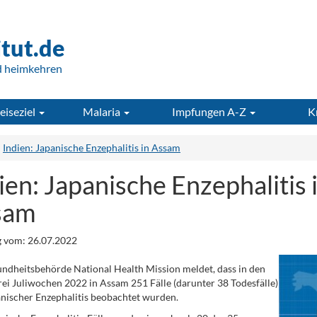
itut.de
d heimkehren
eiseziel
Malaria
Impfungen A-Z
K
Indien: Japanische Enzephalitis in Assam
ien: Japanische Enzephalitis 
sam
 vom: 26.07.2022
ndheitsbehörde National Health Mission meldet, dass in den
rei Juliwochen 2022 in Assam 251 Fälle (darunter 38 Todesfälle)
nischer Enzephalitis beobachtet wurden.