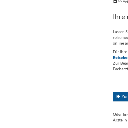
>> we
Ihre
Lassen S
reisemed
online a
Für Ihre
Reisebe
Zur Bean
Facharzt
.
...
Zur
Oder fin
Ärzte in