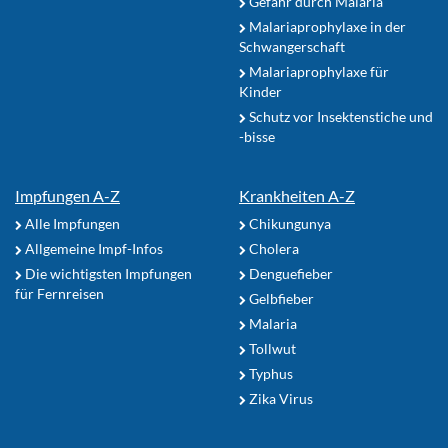
Gefahr durch Malaria
Malariaprophylaxe in der
Schwangerschaft
Malariaprophylaxe für
Kinder
Schutz vor Insektenstiche und
-bisse
Impfungen A-Z
Krankheiten A-Z
Alle Impfungen
Chikungunya
Allgemeine Impf-Infos
Cholera
Die wichtigsten Impfungen
Denguefieber
für Fernreisen
Gelbfieber
Malaria
Tollwut
Typhus
Zika Virus