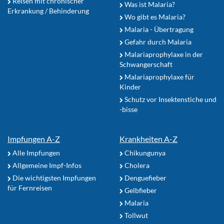
Reisen mit chronischer
Was ist Malaria?
Erkrankung / Behinderung
Wo gibt es Malaria?
Malaria - Übertragung
Gefahr durch Malaria
Malariaprophylaxe in der
Schwangerschaft
Malariaprophylaxe für
Kinder
Schutz vor Insektenstiche und
-bisse
Impfungen A-Z
Krankheiten A-Z
Alle Impfungen
Chikungunya
Allgemeine Impf-Infos
Cholera
Die wichtigsten Impfungen
Denguefieber
für Fernreisen
Gelbfieber
Malaria
Tollwut