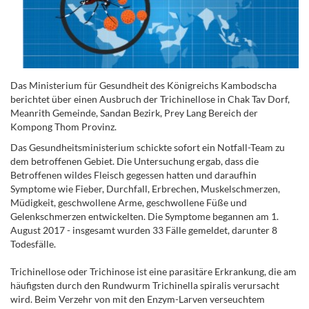
Das Ministerium für Gesundheit des Königreichs Kambodscha
berichtet über einen Ausbruch der Trichinellose in Chak Tav Dorf,
Meanrith Gemeinde, Sandan Bezirk, Prey Lang Bereich der
Kompong Thom Provinz.
Das Gesundheitsministerium schickte sofort ein Notfall-Team zu
dem betroffenen Gebiet. Die Untersuchung ergab, dass die
Betroffenen wildes Fleisch gegessen hatten und daraufhin
Symptome wie Fieber, Durchfall, Erbrechen, Muskelschmerzen,
Müdigkeit, geschwollene Arme, geschwollene Füße und
Gelenkschmerzen entwickelten. Die Symptome begannen am 1.
August 2017 - insgesamt wurden 33 Fälle gemeldet, darunter 8
Todesfälle.
Trichinellose oder Trichinose ist eine parasitäre Erkrankung, die am
häufigsten durch den Rundwurm Trichinella spiralis verursacht
wird. Beim Verzehr von mit den Enzym-Larven verseuchtem