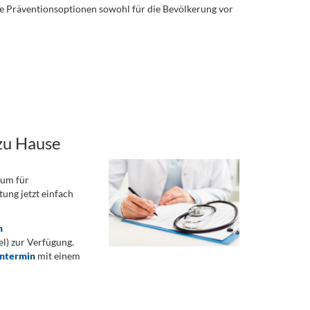
ame Präventionsoptionen sowohl für die Bevölkerung vor
zu Hause
rum für
ung jetzt einfach
n
) zur Verfügung.
ontermin
mit einem