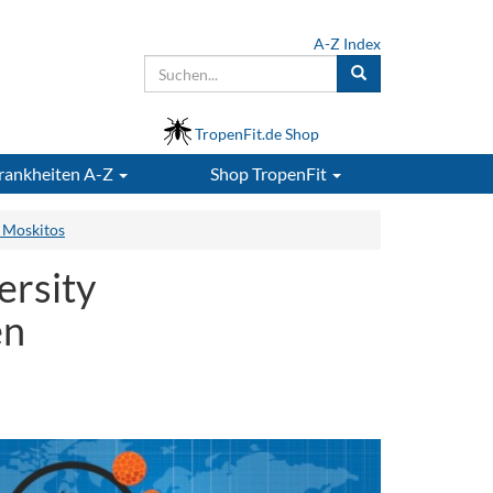
A-Z Index
TropenFit.de Shop
rankheiten A-Z
Shop
TropenFit
n Moskitos
ersity
en