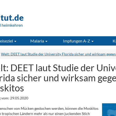
itut.de
d heimkehren
eiseziel
Malaria
Impfungen A-Z
K
Welt: DEET laut Studie der University Florida sicher und wirksam gege
t: DEET laut Studie der Univ
rida sicher und wirksam geg
skitos
 vom: 29.05.2020
nschen von Mücken gestochen werden, können die Moskitos
n tropischen Ländern mehr als nur einen juckenden Stich