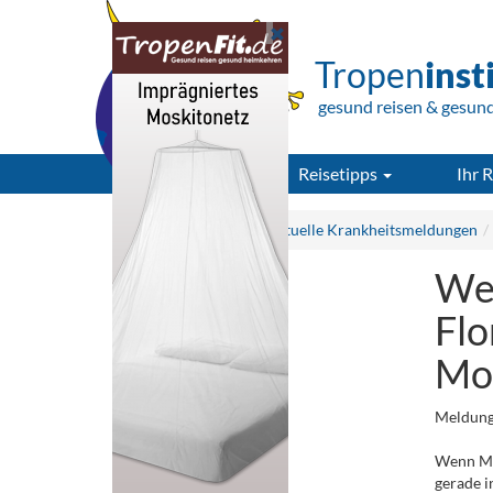
Tropen
inst
gesund reisen & gesun
Reisetipps
Ihr R
Tropeninstitut.de
Aktuelle Krankheitsmeldungen
Wel
Flo
Mo
Meldung
Wenn Me
gerade i