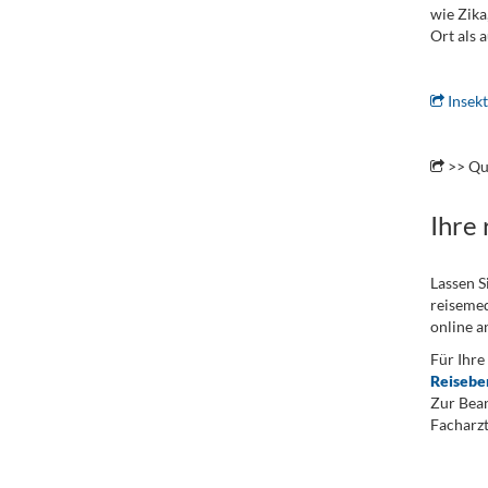
wie Zika
Ort als 
.
Insekt
.
>> Qu
Ihre
Lassen S
reisemed
online a
Für Ihre
Reisebe
Zur Bean
Facharzt
.