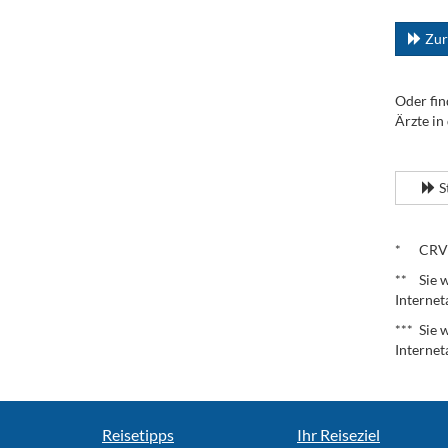
...
Zur
Oder fin
Ärzte in
.
S
.
* CRV – 
** Sie w
Internet
*** Sie 
Internet
Reisetipps
Ihr Reiseziel