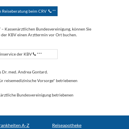
en Reiseberatung beim CRV
**
V – Kassenärztlichen Bundesvereinigung, können Sie
e der KBV einen Arzttermin vor Ort buchen.
nservice der KBV
***
s Dr. med. Andrea Gontard.
ür reisemedizinische Vorsorge* betriebenen
enärztliche Bundesvereinigung betriebenen
rankheiten A-Z
Reiseapotheke