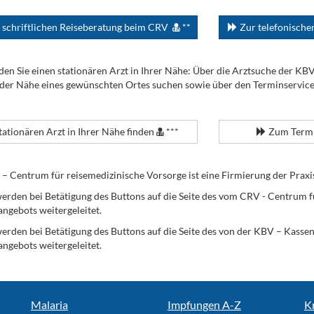
 schriftlichen Reiseberatung beim CRV
**
Zur telefonisch
den Sie einen stationären Arzt in Ihrer Nähe: Über die Arztsuche der KB
 der Nähe eines gewünschten Ortes suchen sowie über den Terminservic
tationären Arzt in Ihrer Nähe finden
***
Zum Termi
Centrum für reisemedizinische Vorsorge ist eine Firmierung der Praxi
erden bei Betätigung des Buttons auf die Seite des vom CRV - Centrum f
angebots weitergeleitet.
werden bei Betätigung des Buttons auf die Seite des von der KBV – Kass
angebots weitergeleitet.
Malaria
Impfungen A-Z
K