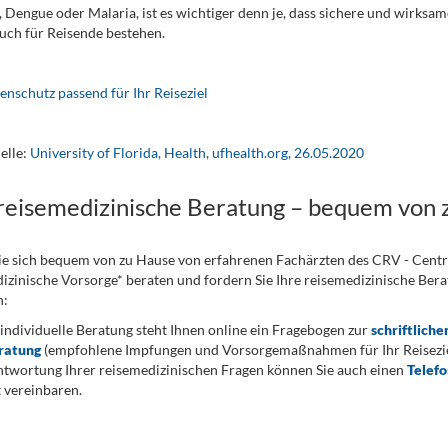
, Dengue oder Malaria, ist es wichtiger denn je, dass sichere und wirks
auch für Reisende bestehen.
enschutz passend für Ihr Reiseziel
elle:
University of Florida, Health, ufhealth.org, 26.05.2020
 reisemedizinische Beratung – bequem von 
ie sich bequem von zu Hause von erfahrenen Fachärzten des CRV - Cent
izinische Vorsorge* beraten und fordern Sie Ihre reisemedizinische Berat
n:
 individuelle Beratung steht Ihnen online ein Fragebogen zur
schriftliche
ratung
(empfohlene Impfungen und Vorsorgemaßnahmen für Ihr Reiseziel
twortung Ihrer reisemedizinischen Fragen können Sie auch einen
Telef
 vereinbaren.