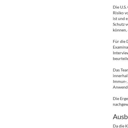
Die
U.S.
Risiko v
ist und
Schutz v
können, 
Für die 
Examinat
Intervie
beurteil
Das Team
innerhal
Immun-, 
Anwende
Die Erge
nachgew
Ausb
Da die K