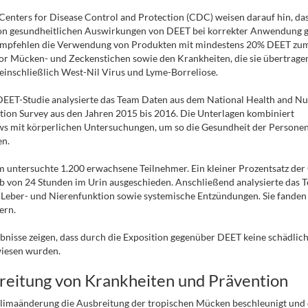
 Centers for Disease Control and Protection
(CDC) weisen darauf hin, das
on gesundheitlichen Auswirkungen von DEET bei korrekter Anwendung g
 empfehlen die Verwendung von Produkten mit mindestens 20% DEET zu
or Mücken- und Zeckenstichen sowie den Krankheiten, die sie übertrage
einschließlich West-Nil Virus und Lyme-Borreliose.
DEET-Studie analysierte das Team Daten aus dem National Health and Nu
ion Survey aus den Jahren 2015 bis 2016. Die Unterlagen kombiniert
ws mit körperlichen Untersuchungen, um so die Gesundheit der Personen
en.
 untersuchte 1.200 erwachsene Teilnehmer. Ein kleiner Prozentsatz de
b von 24 Stunden im Urin ausgeschieden. Anschließend analysierte das 
Leber- und Nierenfunktion sowie systemische Entzündungen. Sie fanden
rn.
bnisse zeigen, dass durch die Exposition gegenüber DEET keine schädli
iesen wurden.
reitung von Krankheiten und Prävention
limaänderung die Ausbreitung der tropischen Mücken beschleunigt und 