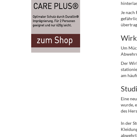
hinterla
Je nach 
gefährli
übertra
Wirk
Um Mücke
Abwehrm
Der Wirk
stationi
am häufi
Stud
Eine neu
wurde, e
des Hers
In der S
Kleidung
abwehrt