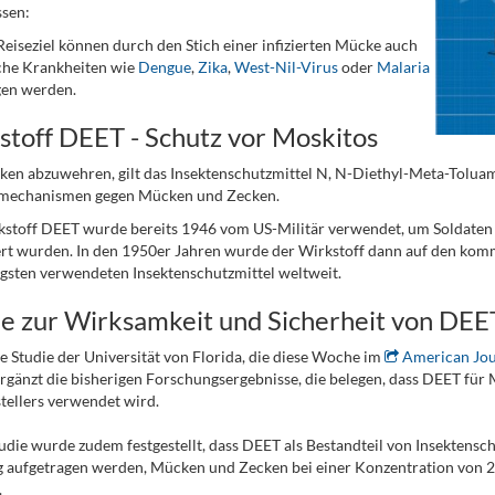
ssen:
Reiseziel können durch den Stich einer infizierten Mücke auch
che Krankheiten wie
Dengue
,
Zika
,
West-Nil-Virus
oder
Malaria
gen werden.
stoff DEET - Schutz vor Moskitos
n abzuwehren, gilt das Insektenschutzmittel N, N-Diethyl-Meta-Toluam
echanismen gegen Mücken und Zecken.
stoff DEET wurde bereits 1946 vom US-Militär verwendet, um Soldaten z
ert wurden. In den 1950er Jahren wurde der Wirkstoff dann auf den komme
gsten verwendeten Insektenschutzmittel weltweit.
ie zur Wirksamkeit und Sicherheit von DEE
e Studie der Universität von Florida, die diese Woche im
American Jour
rgänzt die bisherigen Forschungsergebnisse, die belegen, dass DEET fü
tellers verwendet wird.
tudie wurde zudem festgestellt, dass DEET als Bestandteil von Insektensch
 aufgetragen werden, Mücken und Zecken bei einer Konzentration von 2
.