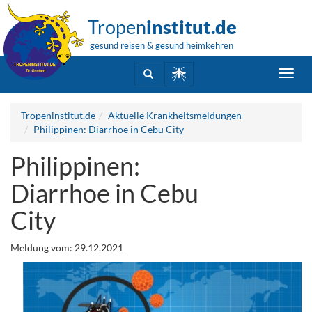
Tropen
institut.de
gesund reisen & gesund heimkehren
Toggl
navig
Tropeninstitut.de
Aktuelle Krankheitsmeldungen
Philippinen: Diarrhoe in Cebu City
Philippinen:
Diarrhoe in Cebu
City
Meldung vom: 29.12.2021