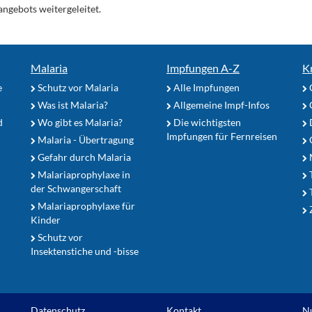
angebots weitergeleitet.
Malaria
Impfungen A-Z
K
e
Schutz vor Malaria
Alle Impfungen
Was ist Malaria?
Allgemeine Impf-Infos
d
Wo gibt es Malaria?
Die wichtigsten
Impfungen für Fernreisen
Malaria - Übertragung
G
Gefahr durch Malaria
Malariaprophylaxe in
der Schwangerschaft
Malariaprophylaxe für
Z
Kinder
Schutz vor
Insektenstiche und -bisse
Datenschutz
Kontakt
N