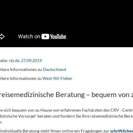
elle:
rki.de, 27.09.2019
tere Informationen zu
Deutschland
itere Informationen zu
West-Nil-Fieber
 reisemedizinische Beratung – bequem von 
ie sich bequem von zu Hause von erfahrenen Fachärzten des CRV - Cent
izinische Vorsorge* beraten und fordern Sie Ihre reisemedizinische Berat
n:
 individuelle Beratung steht Ihnen online ein Fragebogen zur
schriftliche