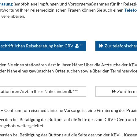
ratung
(empfohlene Impfungen und Vorsorgemaßnahmen für Ihr Reiseziel
twortung Ihrer reisemedizinischen Fragen können Sie auch einen
Telef
 vereinbaren.
 schriftlichen Reiseberatung beim CRV
**
Zur telefonisch
den Sie einen stationären Arzt in Ihrer Nähe: Über die Arztsuche der KB
 der Nähe eines gewünschten Ortes suchen sowie über den Terminservic
tationären Arzt in Ihrer Nähe finden
***
Zum Termi
Centrum für reisemedizinische Vorsorge ist eine Firmierung der Praxi
erden bei Betätigung des Buttons auf die Seite des vom CRV - Centrum f
angebots weitergeleitet.
werden bei Betätigung des Buttons auf die Seite des von der KBV – Kass