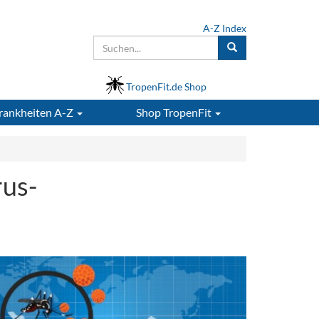
A-Z Index
TropenFit.de Shop
rankheiten A-Z
Shop
TropenFit
rus-