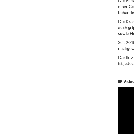
Die Pers
einer G
behandel
Die Kran
auch gr
sowie H
Seit 201
nachgew
Da die Z
ist jedo
Vide