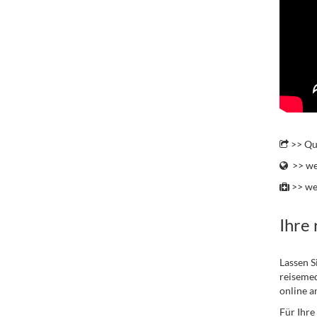
.
>> Qu
>> wei
>> we
Ihre
Lassen S
reisemed
online a
Für Ihre