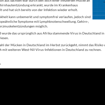
on aus Sachsen war durch den Stich einer infizierten Mücke an
ehirnhautentzündung erkrankt, wurde im Krankenhaus
t und hat sich bereits von der Infektion wieder erholt.
kheit kann unbemerkt und symptomfrei verlaufen, jedoch sind
ippeähnliche Symptome mit Lymphknotenschwellung, Gehirn-,
erzmuskelentzündungen möglich.
8 wurde das ursprünglich aus Afrika stammende Virus in Deutschland i
iesen.
ahl der Mücken in Deutschland im Herbst zurückgeht, nimmt das Risiko
ch mit weiteren West-Nil-Virus-Infektionen in Deutschland zu rechnen.
o