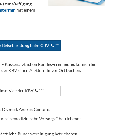
) zur Verfügung.
ontermin
mit einem
en Reiseberatung beim CRV
**
V – Kassenärztlichen Bundesvereinigung, können Sie
e der KBV einen Arzttermin vor Ort buchen.
nservice der KBV
***
s Dr. med. Andrea Gontard.
ür reisemedizinische Vorsorge* betriebenen
enärztliche Bundesvereinigung betriebenen