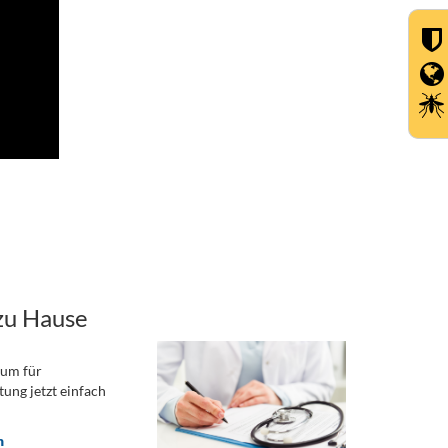
zu Hause
rum für
ung jetzt einfach
n