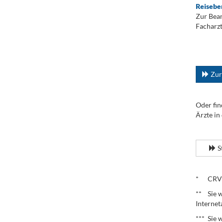
Reisebe
Zur Bean
Facharzt
.
...
Zur
Oder fin
Ärzte in
.
S
.
* CRV – 
** Sie w
Internet
*** Sie 