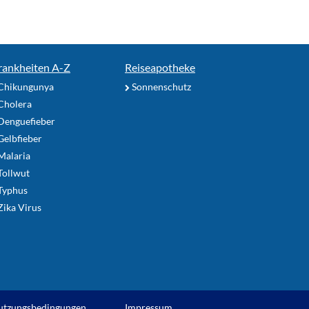
rankheiten A-Z
Reiseapotheke
Chikungunya
Sonnenschutz
Cholera
Denguefieber
elbfieber
Malaria
Tollwut
Typhus
ika Virus
utzungsbedingungen
Impressum