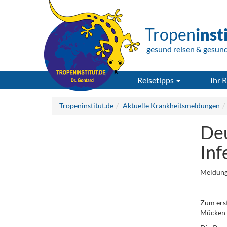
Tropen
inst
gesund reisen & gesun
Reisetipps
Ihr R
Tropeninstitut.de
Aktuelle Krankheitsmeldungen
Deu
Inf
Meldung
.
Zum ers
Mücken ü