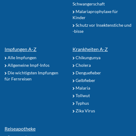
Schwangerschaft
Malariaprophylaxe für
Kinder
Schutz vor Insektenstiche und
-bisse
Impfungen A-Z
Krankheiten A-Z
Alle Impfungen
Chikungunya
Allgemeine Impf-Infos
Cholera
Die wichtigsten Impfungen
Denguefieber
für Fernreisen
Gelbfieber
Malaria
Tollwut
Typhus
Zika Virus
Reiseapotheke