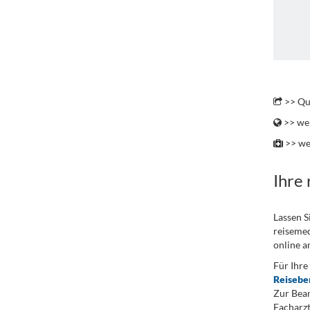
.
>> Qu
>> wei
>> we
Ihre
Lassen S
reisemed
online a
Für Ihre
Reisebe
Zur Bean
Facharzt