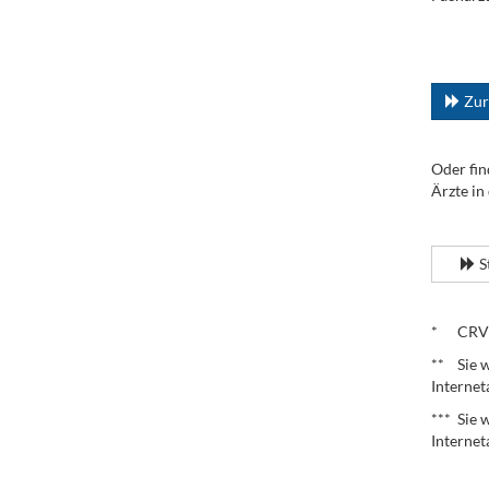
.
...
Zur
Oder fin
Ärzte in
.
S
.
* CRV – 
** Sie w
Internet
*** Sie 
Internet