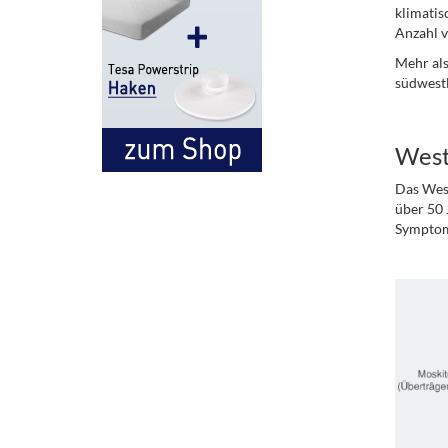
klimatis
Anzahl v
Mehr als
südwestl
..
West
Das West
über 50 
Symptom
.