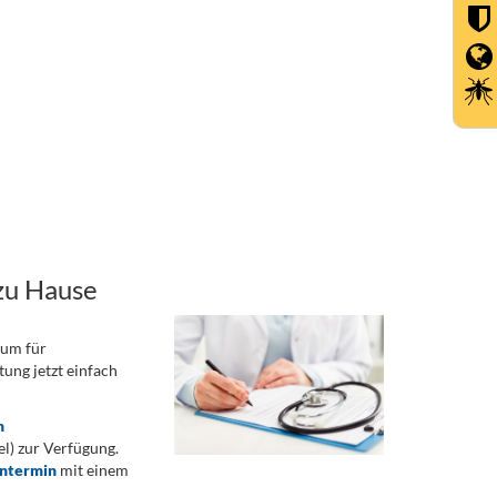
zu Hause
rum für
ung jetzt einfach
n
) zur Verfügung.
ontermin
mit einem