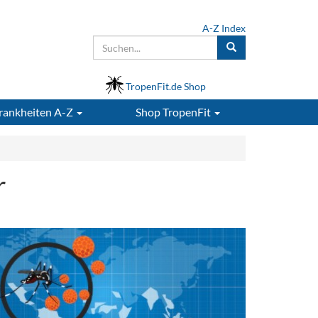
A-Z Index
TropenFit.de Shop
rankheiten A-Z
Shop
TropenFit
r