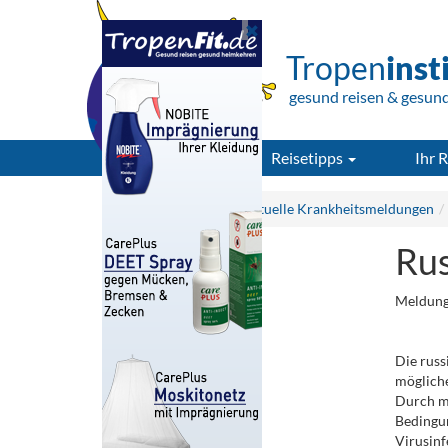
Tropen
inst
gesund reisen & gesun
Reisetipps
Ihr R
Tropeninstitut.de
Aktuelle Krankheitsmeldungen
Rus
Meldung
.
Die rus
mögliche
Durch m
Bedingun
Virusinf