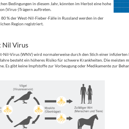
chen Bedingungen in diesem Jahr, könnten im Herbst eine hohe
on (Virus-)Trägern auftreten.
 80 % der West-Nil-Fieber-Fälle in Russland werden in der
ichen Region registriert.
 Nil Virus
-Nil-Virus (WNV) wird normalerweise durch den Stich einer infizierte
Jahre besteht ein höheres Risiko für schwere Krankheiten. Die meisten
e. Es gibt keine Impfstoffe zur Vorbeugung oder Medikamente zur Beh