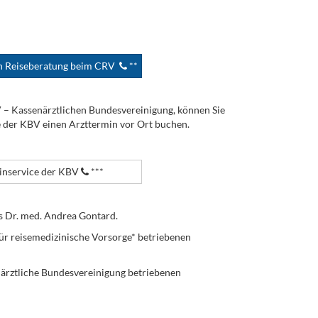
en Reiseberatung beim CRV
**
V – Kassenärztlichen Bundesvereinigung, können Sie
e der KBV einen Arzttermin vor Ort buchen.
nservice der KBV
***
s Dr. med. Andrea Gontard.
ür reisemedizinische Vorsorge* betriebenen
enärztliche Bundesvereinigung betriebenen