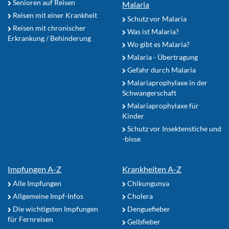
Senioren auf Reisen
Malaria
Reisen mit einer Krankheit
Schutz vor Malaria
Reisen mit chronischer
Was ist Malaria?
Erkrankung / Behinderung
Wo gibt es Malaria?
Malaria - Übertragung
Gefahr durch Malaria
Malariaprophylaxe in der
Schwangerschaft
Malariaprophylaxe für
Kinder
Schutz vor Insektenstiche und
-bisse
Impfungen A-Z
Krankheiten A-Z
Alle Impfungen
Chikungunya
Allgemeine Impf-Infos
Cholera
Die wichtigsten Impfungen
Denguefieber
für Fernreisen
Gelbfieber