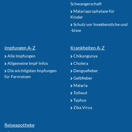
Schwangerschaft
Malariaprophylaxe für
Kinder
Schutz vor Insektenstiche und
-bisse
Impfungen A-Z
Krankheiten A-Z
Alle Impfungen
Chikungunya
Allgemeine Impf-Infos
Cholera
Die wichtigsten Impfungen
Denguefieber
für Fernreisen
Gelbfieber
Malaria
Tollwut
Typhus
Zika Virus
Reiseapotheke