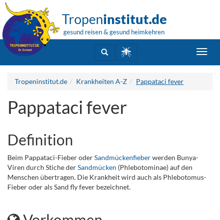
Tropen
institut.de
gesund reisen & gesund heimkehren
Toggl
navig
Tropeninstitut.de
Krankheiten A-Z
Pappataci fever
Pappataci fever
Definition
Beim Pappataci-Fieber oder
Sandmückenfieber
werden Bunya-
Viren durch Stiche der
Sandmücken
(Phlebotominae) auf den
Menschen übertragen. Die Krankheit wird auch als Phlebotomus-
Fieber oder als Sand fly fever bezeichnet.
.
Vorkommen