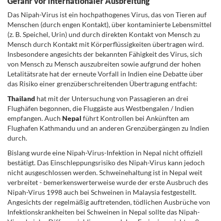
Gefahr vor internationaler Ausbreitung
Das Nipah-Virus ist ein hochpathogenes Virus, das von Tieren auf
Menschen (durch engen Kontakt), über kontaminierte Lebensmittel
(z. B. Speichel, Urin) und durch direkten Kontakt von Mensch zu
Mensch durch Kontakt mit Körperflüssigkeiten übertragen wird.
Insbesondere angesichts der bekannten Fähigkeit des Virus, sich
von Mensch zu Mensch auszubreiten sowie aufgrund der hohen
Letalitätsrate hat der erneute Vorfall in Indien eine Debatte über
das Risiko einer grenzüberschreitenden Übertragung entfacht:
Thailand
hat mit der Untersuchung von Passagieren an drei
Flughäfen begonnen, die Fluggäste aus Westbengalen / Indien
empfangen. Auch
Nepal
führt Kontrollen bei Ankünften am
Flughafen Kathmandu und an anderen Grenzübergängen zu Indien
durch.
Bislang wurde eine Nipah-Virus-Infektion in Nepal nicht offiziell
bestätigt. Das Einschleppungsrisiko des Nipah-Virus kann jedoch
nicht ausgeschlossen werden. Schweinehaltung ist in Nepal weit
verbreitet - bemerkenswerterweise wurde der erste Ausbruch des
Nipah-Virus 1998 auch bei Schweinen in Malaysia festgestellt.
Angesichts der regelmäßig auftretenden, tödlichen Ausbrüche von
Infektionskrankheiten bei Schweinen in Nepal sollte das Nipah-