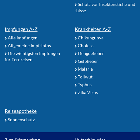
Schutz vor Insektenstiche und
-bisse
Impfungen A-Z
Krankheiten A-Z
Alle Impfungen
Chikungunya
Allgemeine Impf-Infos
Cholera
Die wichtigsten Impfungen
Denguefieber
für Fernreisen
Gelbfieber
Malaria
Tollwut
Typhus
Zika Virus
Reiseapotheke
Sonnenschutz
Zum Seitenanfang
Nutzerhinweise