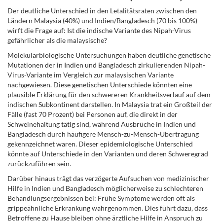
Der deutliche Unterschied in den Letalitätsraten zwischen den
Ländern Malaysia (40%) und Indien/Bangladesch (70 bis 100%)
wirft die Frage auf: Ist die indische Variante des Nipah-Virus
gefährlicher als die malaysische?
Molekularbiologische Untersuchungen haben deutliche genetische
Mutationen der in Indien und Bangladesch zirkulierenden Nipah-
Virus-Variante im Vergleich zur malaysischen Variante
nachgewiesen. Diese genetischen Unterschiede könnten eine
plausible Erklärung für den schwereren Krankheitsverlauf auf dem
indischen Subkontinent darstellen. In Malaysia trat ein Großteil der
Fälle (fast 70 Prozent) bei Personen auf, die direkt in der
Schweinehaltung tätig sind, während Ausbrüche in Indien und
Bangladesch durch häufigere Mensch-zu-Mensch-Übertragung
gekennzeichnet waren. Dieser epidemiologische Unterschied
könnte auf Unterschiede in den Varianten und deren Schweregrad
zurückzuführen sein.
Darüber hinaus trägt das verzögerte Aufsuchen von medizinischer
Hilfe in Indien und Bangladesch möglicherweise zu schlechteren
Behandlungsergebnissen bei: Frühe Symptome werden oft als
grippeähnliche Erkrankung wahrgenommen. Dies führt dazu, dass
Betroffene zu Hause bleiben ohne ärztliche Hilfe in Anspruch zu