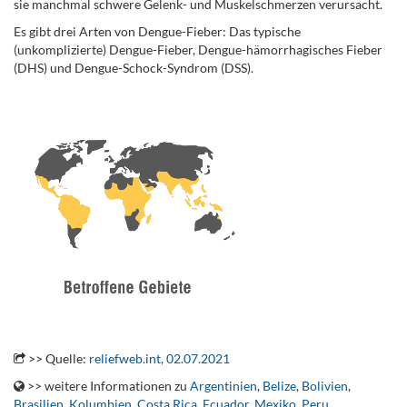
sie manchmal schwere Gelenk- und Muskelschmerzen verursacht.
Es gibt drei Arten von Dengue-Fieber: Das typische
(unkomplizierte) Dengue-Fieber, Dengue-hämorrhagisches Fieber
(DHS) und Dengue-Schock-Syndrom (DSS).
.
.
.
>> Quelle:
reliefweb.int, 02.07.2021
>> weitere Informationen zu
Argentinien
,
Belize
,
Bolivien
,
Brasilien
,
Kolumbien
,
Costa Rica
,
Ecuador
,
Mexiko
,
Peru
,