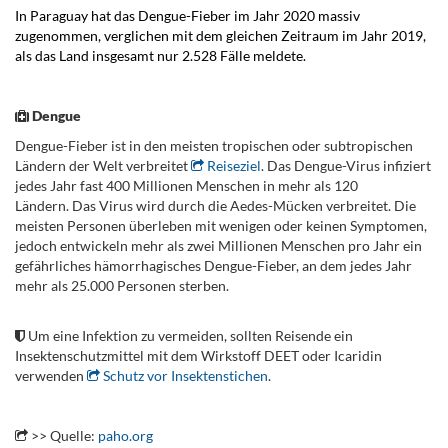
In Paraguay hat das Dengue-Fieber im Jahr 2020 massiv
zugenommen, verglichen mit dem gleichen Zeitraum im Jahr 2019,
als das Land insgesamt nur 2.528 Fälle meldete.
.
Dengue
Dengue-Fieber ist in den meisten tropischen oder subtropischen
Ländern der Welt verbreitet
Reiseziel
. Das Dengue-Virus infiziert
jedes Jahr fast 400 Millionen Menschen in mehr als 120
Ländern. Das Virus wird durch die Aedes-Mücken verbreitet. Die
meisten Personen überleben mit wenigen oder keinen Symptomen,
jedoch entwickeln mehr als zwei Millionen Menschen pro Jahr ein
gefährliches hämorrhagisches Dengue-Fieber, an dem jedes Jahr
mehr als 25.000 Personen sterben.
.
Um eine Infektion zu vermeiden, sollten Reisende ein
Insektenschutzmittel mit dem Wirkstoff DEET oder Icaridin
verwenden
Schutz vor Insektenstichen
.
.
>> Quelle:
paho.org