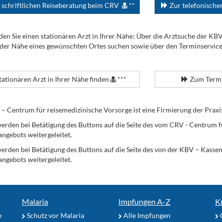
 schriftlichen Reiseberatung beim CRV
**
Zur telefonisch
den Sie einen stationären Arzt in Ihrer Nähe: Über die Arztsuche der KB
 der Nähe eines gewünschten Ortes suchen sowie über den Terminservic
tationären Arzt in Ihrer Nähe finden
***
Zum Termi
Centrum für reisemedizinische Vorsorge ist eine Firmierung der Praxi
erden bei Betätigung des Buttons auf die Seite des vom CRV - Centrum f
angebots weitergeleitet.
werden bei Betätigung des Buttons auf die Seite des von der KBV – Kass
angebots weitergeleitet.
Malaria
Impfungen A-Z
K
e
Schutz vor Malaria
Alle Impfungen