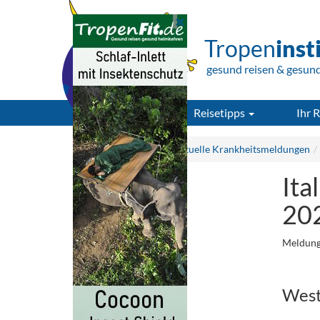
Tropen
inst
gesund reisen & gesun
Reisetipps
Ihr R
Tropeninstitut.de
Aktuelle Krankheitsmeldungen
Ita
20
Meldung
.
West-
.