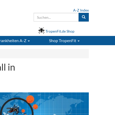
A-Z Index
TropenFit.de Shop
rankheiten A-Z
Shop
TropenFit
l in