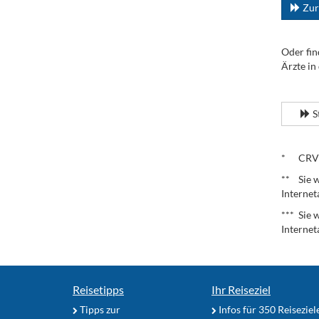
Zur
Oder fin
Ärzte in
.
S
.
* CRV – 
** Sie w
Internet
*** Sie 
Internet
Reisetipps
Ihr Reiseziel
Tipps zur
Infos für 350 Reiseziel