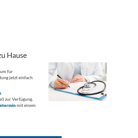
zu Hause
rum für
ung jetzt einfach
n
) zur Verfügung.
ontermin
mit einem