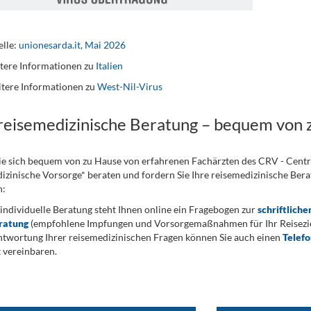
lle:
unionesarda.it, Mai 2026
tere Informationen zu
Italien
tere Informationen zu
West-Nil-Virus
 reisemedizinische Beratung – bequem von 
ie sich bequem von zu Hause von erfahrenen Fachärzten des CRV - Cent
izinische Vorsorge* beraten und fordern Sie Ihre reisemedizinische Berat
n:
 individuelle Beratung steht Ihnen online ein Fragebogen zur
schriftliche
ratung
(empfohlene Impfungen und Vorsorgemaßnahmen für Ihr Reiseziel
twortung Ihrer reisemedizinischen Fragen können Sie auch einen
Telef
 vereinbaren.