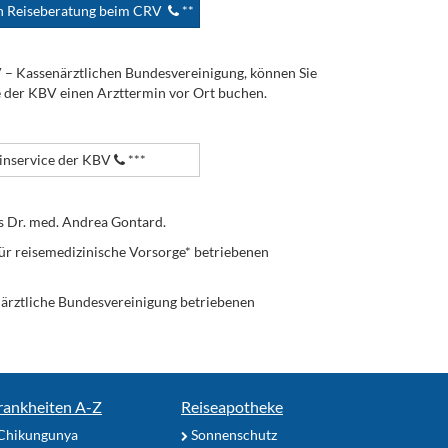
en Reiseberatung beim CRV
**
V – Kassenärztlichen Bundesvereinigung, können Sie
e der KBV einen Arzttermin vor Ort buchen.
nservice der KBV
***
s Dr. med. Andrea Gontard.
ür reisemedizinische Vorsorge* betriebenen
enärztliche Bundesvereinigung betriebenen
rankheiten A-Z
Reiseapotheke
Chikungunya
Sonnenschutz