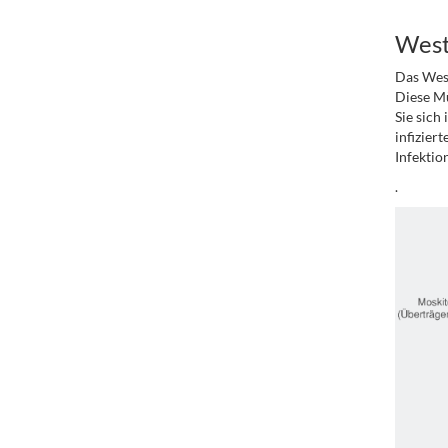
.
West
Das West
Diese Mü
Sie sich
infizier
Infektio
.