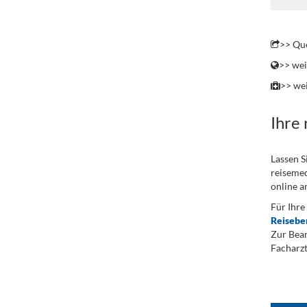
>> Que
>> wei
>> wei
Ihre
Lassen S
reisemed
online a
Für Ihre
Reisebe
Zur Bean
Facharzt
.
...