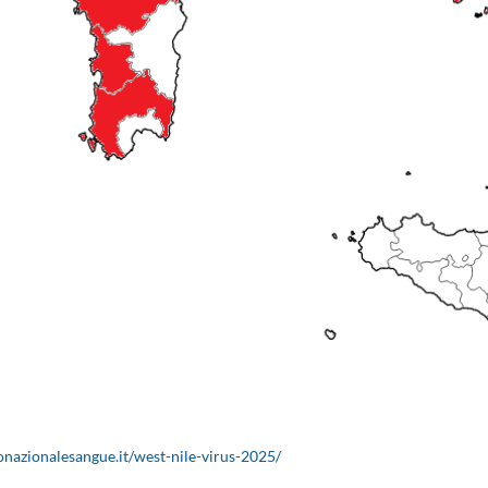
onazionalesangue.it/west-nile-virus-2025/