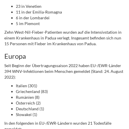
23 in Venetien
11 in der Emilia-Romagna
6 in der Lombardei
5 im Piemont
Zehn West-Nil-Fieber-Patienten wurden auf die Intensivstation in
einem Krankenhaus in Padua verlegt. Insgesamt befinden sich nun
15 Personen mit Fieber im Krankenhaus von Padua.
Europa
Seit Beginn der Übertragungssaison 2022 haben EU-/EWR-Länder
394 WNV-Infektionen beim Menschen gemeldet (Stand: 24. August
2022):
Italien (301)
Griechenland (83)
Rumänien (8)
Österreich (2)
Deutschland (1)
Slowakei (1)
In den folgenden in EU-/EWR-Ländern wurden 21 Todesfälle
gemeldet: