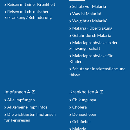
Reisen mit einer Krankheit
Schutz vor Malaria
Reisen mit chronischer
Was ist Malaria?
Erkrankung / Behinderung
Wo gibt es Malaria?
Malaria - Übertragung
Gefahr durch Malaria
Malariaprophylaxe in der
Schwangerschaft
Malariaprophylaxe für
Kinder
Schutz vor Insektenstiche und
-bisse
Impfungen A-Z
Krankheiten A-Z
Alle Impfungen
Chikungunya
Allgemeine Impf-Infos
Cholera
Die wichtigsten Impfungen
Denguefieber
für Fernreisen
Gelbfieber
Malaria