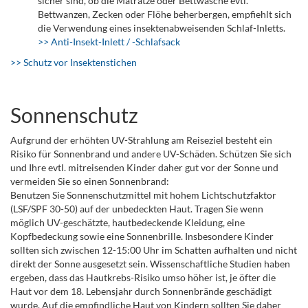
sicher sind, ob die Matratze oder Bettwäsche evtl.
Bettwanzen, Zecken oder Flöhe beherbergen, empfiehlt sich
die Verwendung eines insektenabweisenden Schlaf-Inletts.
>> Anti-Insekt-Inlett / -Schlafsack
>> Schutz vor Insektenstichen
Sonnenschutz
Aufgrund der erhöhten UV-Strahlung am Reiseziel besteht ein
Risiko für Sonnenbrand und andere UV-Schäden. Schützen Sie sich
und Ihre evtl. mitreisenden Kinder daher gut vor der Sonne und
vermeiden Sie so einen Sonnenbrand:
Benutzen Sie Sonnenschutzmittel mit hohem Lichtschutzfaktor
(LSF/SPF 30-50) auf der unbedeckten Haut. Tragen Sie wenn
möglich UV-geschätzte, hautbedeckende Kleidung, eine
Kopfbedeckung sowie eine Sonnenbrille. Insbesondere Kinder
sollten sich zwischen 12-15:00 Uhr im Schatten aufhalten und nicht
direkt der Sonne ausgesetzt sein. Wissenschaftliche Studien haben
ergeben, dass das Hautkrebs-Risiko umso höher ist, je öfter die
Haut vor dem 18. Lebensjahr durch Sonnenbrände geschädigt
wurde. Auf die empfindliche Haut von Kindern sollten Sie daher