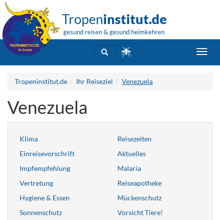
Tropen
institut.de
gesund reisen & gesund heimkehren
Toggl
navig
Tropeninstitut.de
Ihr Reiseziel
Venezuela
Venezuela
Klima
Reisezeiten
Einreisevorschrift
Aktuelles
Impfempfehlung
Malaria
Vertretung
Reiseapotheke
Hygiene & Essen
Mückenschutz
Sonnenschutz
Vorsicht Tiere!