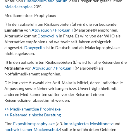
Anteil von
Plasmodium falciparum
, dem Erreger der gefährlichen
Malaria tropica
20%.
Medikamentöse Prophylaxe:
I) In den aufgeführten Risikogebieten (a) wird die vorbeugende
Einnahme
von
Atovaquon / Proguanil
(Malarone®) empfohlen.
Alternativ kommt
Doxycyclin
in Frage. Es wird von der WHO als
Alternative empfohlen und weltweit seit Jahren erfolgreich
eingesetzt.
Doxycyclin
ist in Deutschland als Malariaprophylaxe
nicht zugelassen.
II) In den aufgeführten Risikogebieten (b) wird für alle Reisenden die
Mitnahme
von
Atovaquon / Proguanil
(Malarone®) als
Notfallmedikament empfohlen.
Die konkrete Auswahl der Anti-Malaria-Mittel, deren individuelle
Anpassung sowie Nebenwirkungen bzw. Unverträglichkeit mit
anderen Medikamenten sollten vor der Reise mit einem
Reisemediziner abgestimmt werden.
>> Medikamentöse Prophylaxe
>> Reisemedizinische Beratung
Eine
Expositionsprophylaxe
(z.B.
imprägniertes Moskitonetz
und
hochwirksamer Mückenschutz
) sollte in gefährdeten Gebieten