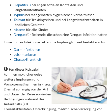
Hepatitis B
bei engen sozialen Kontakten und
Langzeitaufenthalten
Typhus
bei mangelhaften hygienischen Verhältnissen
Tollwut
für Trekkingreisen und bei Langzeitaufenthalten in
ländlichen Gebieten
Masern
für alle Kinder
Dengue
für Reisende, die schon eine Dengue-Infektion hatten
Ein erhöhtes Infektionsrisiko ohne Impfmöglichkeit besteht u.a. für:
Darminfektionen
Leishmaniasen
Chagas-Krankheit
Für dieses Reiseziel
kommen möglicherweise
weitere Impfungen und
Vorsorgemaßnahmen in Frage.
Dies ist abhängig von der Art
und Dauer der Reise sowie den
Bedingungen während des
Aufenthalts (z.B.
Freizeitaktivitäten, Unterbringung, medizinische Versorgung vor