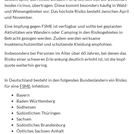
Ixodes ricinus, übertragen. Diese kommt besonders häufig in Wald-
und Wiesengebieten vor. Das höchste Risiko besteht zwischen April
und November.
Eine Impfung gegen FSME ist verfügbar und sollte bei geplanten
Aktivitäten wie Wandern oder Camping in den Risikogebieten in
Betracht gezogen werden.
Zudem
werden wirksame
Insektenschutzmittel und schützende Kleidung empfohlen.
I
ns­besondere bei Personen im Alter über 60 Jahren, bei denen das
Risiko einer schweren Erkrankung deutlich erhöht ist, ist die Impf­
quote weiter­hin gering.
.
In Deutschland besteht in den folgenden Bundesländern ein Risiko
für eine
FSME
-Infektion:
Bayern
Baden-Württemberg
Südhessen
Südöstlichen Thüringen
Sachsen
Süd­östliches Branden­burg
Östliches Sachsen-An­halt