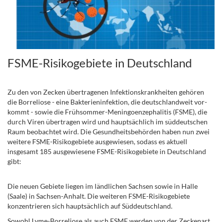
FSME-Risikogebiete in Deutschland
Zu den von Zecken über­tragenen Infektions­krank­heiten gehören
die Borreliose - eine Bakterien­infektion, die deutschland­weit vor­
kommt - sowie die Früh­sommer-Meningo­enzephalitis (FSME), die
durch Viren übertragen wird und haupt­sächlich im süd­deutschen
Raum beobachtet wird.
Die Gesundheitsbehörden haben nun zwei
weitere FSME-Risikogebiete ausgewiesen, sodass es aktuell
insgesamt 185 ausgewiesene FSME-Risikogebiete in Deutschland
gibt:
.
Die neuen Gebiete liegen im ländlichen Sachsen sowie in Halle
(Saale) in Sachsen-Anhalt. Die weiteren FSME-Risikogebiete
konzentrieren sich hauptsächlich auf Süddeutschland.
Sowohl Lyme-Borreliose als auch FSME werden von der Zeckenart