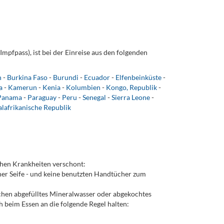
Impfpass), ist bei der Einreise aus den folgenden
n
-
Burkina Faso
-
Burundi
-
Ecuador
-
Elfenbeinküste
-
a
-
Kamerun
-
Kenia
-
Kolumbien
-
Kongo, Republik
-
Panama
-
Paraguay
-
Peru
-
Senegal
-
Sierra Leone
-
alafrikanische Republik
chen Krankheiten verschont:
er Seife - und keine benutzten Handtücher zum
chen abgefülltes Mineralwasser oder abgekochtes
ich beim Essen an die folgende Regel halten: