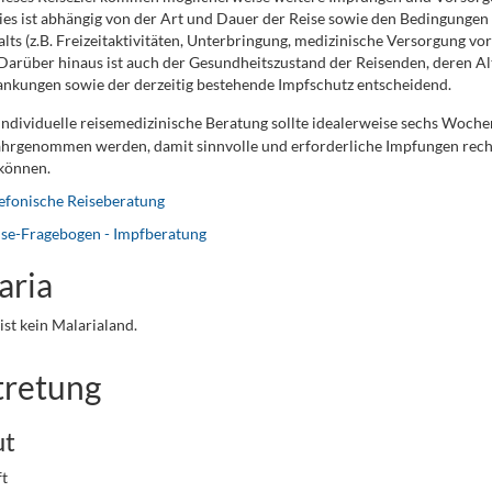
ies ist abhängig von der Art und Dauer der Reise sowie den Bedingunge
lts (z.B. Freizeitaktivitäten, Unterbringung, medizinische Versorgung vor
 Darüber hinaus ist auch der Gesundheitszustand der Reisenden, deren Al
nkungen sowie der derzeitig bestehende Impfschutz entscheidend.
individuelle reisemedizinische Beratung sollte idealerweise sechs Woche
hrgenommen werden, damit sinnvolle und erforderliche Impfungen recht
können.
efonische Reiseberatung
ise-Fragebogen - Impfberatung
aria
ist kein Malarialand.
tretung
ut
t