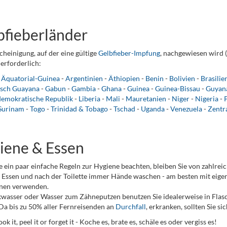
bfieberländer
cheinigung, auf der eine gültige
Gelbfieber-Impfung
, nachgewiesen wird (
erforderlich:
-
Äquatorial-Guinea
-
Argentinien
-
Äthiopien
-
Benin
-
Bolivien
-
Brasilie
isch Guayana
-
Gabun
-
Gambia
-
Ghana
-
Guinea
-
Guinea-Bissau
-
Guyan
demokratische Republik
-
Liberia
-
Mali
-
Mauretanien
-
Niger
-
Nigeria
-
Surinam
-
Togo
-
Trinidad & Tobago
-
Tschad
-
Uganda
-
Venezuela
-
Zentr
iene & Essen
 ein paar einfache Regeln zur Hygiene beachten, bleiben Sie von zahlrei
Essen und nach der Toilette immer Hände waschen - am besten mit eigen
nen verwenden.
kwasser oder Wasser zum Zähneputzen benutzen Sie idealerweise in Flas
Da bis zu 50% aller Fernreisenden an
Durchfall
, erkranken, sollten Sie s
cook it, peel it or forget it - Koche es, brate es, schäle es oder vergiss es!