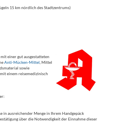
ügeln 15 km nördlich des Stadtzentrums)
 mit einer gut ausgestatteten
ame
Anti-Mücken-Mittel
, Mittel
ndsmaterial sowie
e mit einem reisemedizinisch
er:
iese in ausreichender Menge in Ihrem Handgepäck
 Bestätigung über die Notwendigkeit der Einnahme dieser