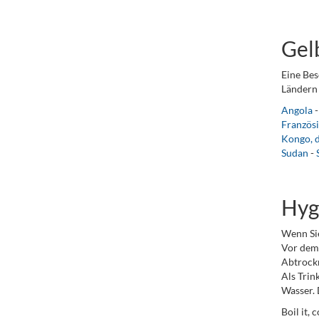
Gel
Eine Bes
Ländern 
Angola
Französ
Kongo, 
Sudan
-
Hyg
Wenn Sie
Vor dem 
Abtrock
Als Trin
Wasser. 
Boil it, 