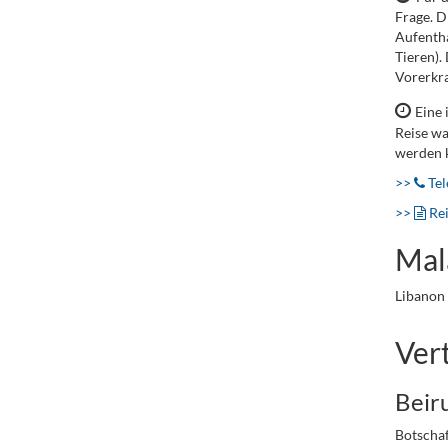
Frage. D
Aufentha
Tieren).
Vorerkra
Eine 
Reise wa
werden 
>>
Tel
>>
Re
Mal
Libanon 
Ver
Beir
Botschaf