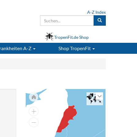
A-Z Index
TropenFit.de Shop
rankheiten A-Z
Shop
TropenFit