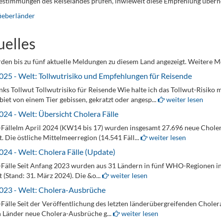
bestimmungen des Reiselandes prüfen, inwieweit diese Empfehlung übe
ieberländer
uelles
den bis zu fünf aktuelle Meldungen zu diesem Land angezeigt. Weitere M
025 - Welt: Tollwutrisiko und Empfehlungen für Reisende
nks Tollwut Tollwutrisiko für Reisende Wie halte ich das Tollwut-Risiko 
biet von einem Tier gebissen, gekratzt oder angesp...
weiter lesen
024 - Welt: Übersicht Cholera Fälle
FälleIm April 2024 (KW14 bis 17) wurden insgesamt 27.696 neue Chole
. Die östliche Mittelmeerregion (14.541 Fäll...
weiter lesen
024 - Welt: Cholera Fälle (Update)
Fälle Seit Anfang 2023 wurden aus 31 Ländern in fünf WHO-Regionen in
 (Stand: 31. März 2024). Die &o...
weiter lesen
023 - Welt: Cholera-Ausbrüche
Fälle Seit der Veröffentlichung des letzten länderübergreifenden Chole
 Länder neue Cholera-Ausbrüche g...
weiter lesen