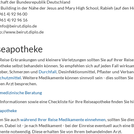
chaft der Bundesrepublik Deutschland
Building in der Nähe der Jesus and Mary High School, Rabieh (auf den H
0961 4) 92 96 00
961 4) 92 96 16
info@beirut.diplo.de
p://www.beirut.diplo.de
seapotheke
Reise-Erkrankungen und kleinere Verletzungen sollten Sie auf Ihrer Reise
theke selbst behandeln können. So empfehlen sich auf jeden Fall wirks
ieber, Schmerzen und
Durchfall
, Desinfektionsmittel, Pflaster und Verba
chutzmittel
. Weitere Medikamente können sinnvoll sein - dies sollten Si
en Arzt besprechen.
medizinische Beratung
Informationen sowie eine Checkliste für Ihre Reiseapotheke finden Sie hi
eapotheke
n Sie auch
während Ihrer Reise Medikamente einnehmen
, sollten Sie d
n. Dabei ist - je nach Medikament - bei der Einreise eventuell auch eine
nte notwendig. Diese erhalten Sie von Ihrem behandelnden Arzt.