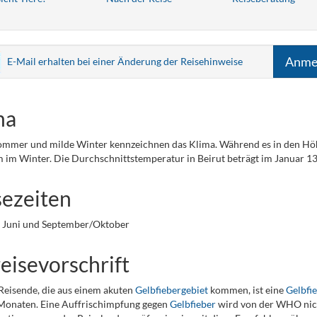
Anme
E-Mail erhalten bei einer Änderung der Reisehinweise
ma
mmer und milde Winter kennzeichnen das Klima. Während es in den Höhen
m im Winter. Die Durchschnittstemperatur in Beirut beträgt im Januar 13
sezeiten
s Juni und September/Oktober
eisevorschrift
 Reisende, die aus einem akuten
Gelbfiebergebiet
kommen, ist eine
Gelbfi
Monaten. Eine Auffrischimpfung gegen
Gelbfieber
wird von der WHO nich