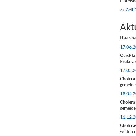
Einreis
>> Gelbf
Akt
Hier wer
17.06.2
Quick Li
Risikoge
17.05.2
Cholera-
gemeldet
18.04.2
Cholera-
gemeldet
11.12.2
Cholera-
weiteren