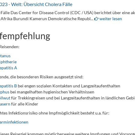
023 - Welt: Übersicht Cholera Fälle
Fälle Das Center for Disease Control (CDC / USA) berichtet über eine a
:Afrika Burundi Kamerun Demokratische Republ...
weiter lesen
fempfehlung
 Reisenden:
etanus
iphtherie
patitis A
ende, die besonderen Risiken ausgesetzt sind:
patitis B
bei engen sozialen Kontakten und Langzeitaufenthalten
yphus
bei mangelhaften hygienischen Verhältnissen
llwut
für Trekkingreisen und bei Langzeitaufenthalten in ländlichen Geb
asern
für alle Kinder
htes Infektionsrisiko ohne Impfmöglichkeit besteht u.a. für:
arminfektionen
dieses Reiseziel kommen möglicherweise weitere Impfungen und Vorso