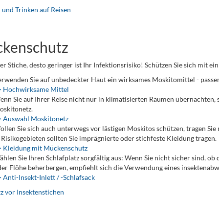
 und Trinken auf Reisen
kenschutz
er Stiche, desto geringer ist Ihr Infektionsrisiko! Schützen Sie sich mit
rwenden Sie auf unbedeckter Haut ein wirksames Moskitomittel - passen
> Hochwirksame Mittel
nn Sie auf Ihrer Reise nicht nur in klimatisierten Räumen übernachten, 
skitonetz.
> Auswahl Moskitonetz
llen Sie sich auch unterwegs vor lästigen Moskitos schützen, tragen Sie 
 Risikogebieten sollten Sie imprägnierte oder stichfeste Kleidung tragen.
> Kleidung mit Mückenschutz
hlen Sie Ihren Schlafplatz sorgfältig aus: Wenn Sie nicht sicher sind, o
er Flöhe beherbergen, empfiehlt sich die Verwendung eines insektenabwe
 Anti-Insekt-Inlett / -Schlafsack
z vor Insektenstichen