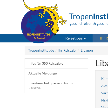
Tropen
inst
gesund reisen & gesun
Reisetipps
Ihr R
Tropeninstitut.de
Ihr Reiseziel
Libanon
Li
Infos für 350 Reiseziele
Aktuelle Meldungen
Kli
Insektenschutz passend für Ihr
Aktu
Reiseziel
Vert
Hygi
Vors