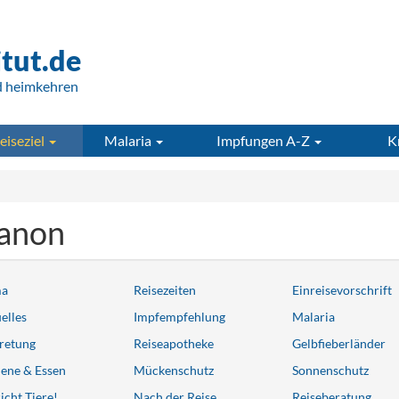
itut.de
d heimkehren
eiseziel
Malaria
Impfungen A-Z
K
banon
ma
Reisezeiten
Einreisevorschrift
elles
Impfempfehlung
Malaria
retung
Reiseapotheke
Gelbfieberländer
ene & Essen
Mückenschutz
Sonnenschutz
icht Tiere!
Nach der Reise
Reiseberatung