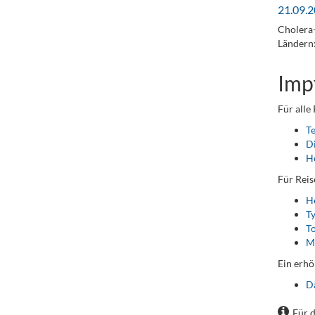
21.09.2
Cholera-
Ländern
Imp
Für alle
T
D
He
Für Reis
He
T
To
M
Ein erhö
D
Für 