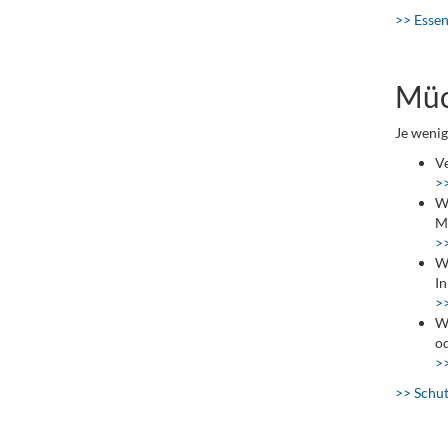
>> Essen
Müc
Je wenig
Ve
>
We
Mo
>
Wo
In
>
Wä
od
>>
>> Schut