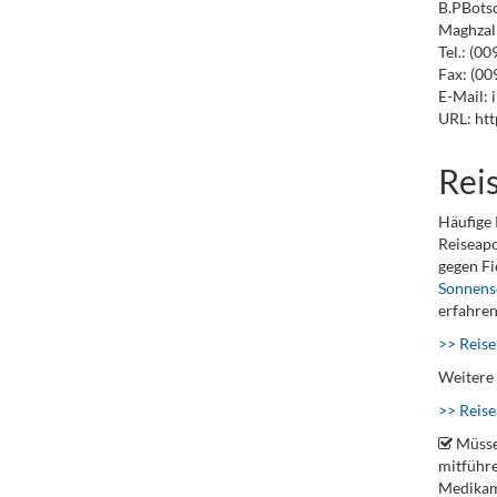
B.PBots
Maghzal 
Tel.: (0
Fax: (00
E-Mail: 
URL: htt
Rei
Häufige 
Reiseapo
gegen F
Sonnens
erfahren
>> Reise
Weitere 
>> Reis
Müsse
mitführe
Medikame