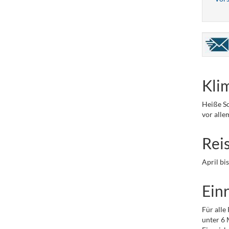
Kli
Heiße So
vor alle
Rei
April bi
Einr
Für alle
unter 6 