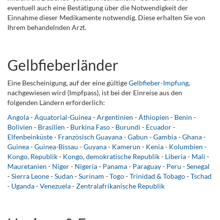
eventuell auch eine Bestätigung über die Notwendigkeit der
Einnahme dieser Medikamente notwendig. Diese erhalten Sie von
Ihrem behandelnden Arzt.
Gelbfieberländer
Eine Bescheinigung, auf der eine gültige
Gelbfieber-Impfung
,
nachgewiesen wird (Impfpass), ist bei der Einreise aus den
folgenden Ländern erforderlich:
Angola
-
Äquatorial-Guinea
-
Argentinien
-
Äthiopien
-
Benin
-
Bolivien
-
Brasilien
-
Burkina Faso
-
Burundi
-
Ecuador
-
Elfenbeinküste
-
Französisch Guayana
-
Gabun
-
Gambia
-
Ghana
-
Guinea
-
Guinea-Bissau
-
Guyana
-
Kamerun
-
Kenia
-
Kolumbien
-
Kongo, Republik
-
Kongo, demokratische Republik
-
Liberia
-
Mali
-
Mauretanien
-
Niger
-
Nigeria
-
Panama
-
Paraguay
-
Peru
-
Senegal
-
Sierra Leone
-
Sudan
-
Surinam
-
Togo
-
Trinidad & Tobago
-
Tschad
-
Uganda
-
Venezuela
-
Zentralafrikanische Republik