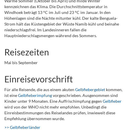
Warme Sommer (Oktober bis April) und milde Winter
kennzeichnen das Klima. Die Durchschnittstemperatur in
Windhoek beträgt 13 °C im Juli und 23 °C im Januar. In den
Höhenlagen sind die Nächte mitunter kühl. Der kalte Benguela-
Strom hält das Küstengebiet der Wüste Namib kühl und beinahe
niederschlagsfrei. Im Landesinneren fallen die
Hauptniederschlagsmengen während des Sommers.
Reisezeiten
Mai bis September
Einreisevorschrift
Für alle Reisende, die aus einem akuten
Gelbfiebergebiet
kommen,
ist eine
Gelbfieberimpfung
vorgeschrieben. Ausgenommen sind
Kinder unter 9 Monaten. Eine Auffrischimpfung gegen
Gelbfieber
wird von der WHO nicht mehr empfohlen. Unbedingt die
Einreisbestimmungen des Reiselandes prüfen, inwieweit diese
Empfehlung übernommen wurde.
>> Gelbfieberländer