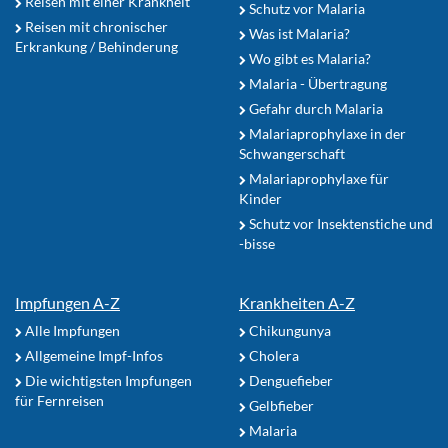
Reisen mit einer Krankheit
Schutz vor Malaria
Reisen mit chronischer
Was ist Malaria?
Erkrankung / Behinderung
Wo gibt es Malaria?
Malaria - Übertragung
Gefahr durch Malaria
Malariaprophylaxe in der
Schwangerschaft
Malariaprophylaxe für
Kinder
Schutz vor Insektenstiche und
-bisse
Impfungen A-Z
Krankheiten A-Z
Alle Impfungen
Chikungunya
Allgemeine Impf-Infos
Cholera
Die wichtigsten Impfungen
Denguefieber
für Fernreisen
Gelbfieber
Malaria