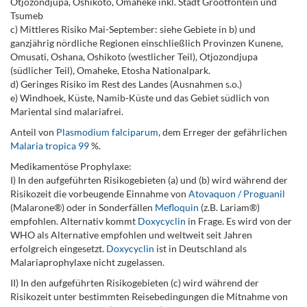
Otjozondjupa, Oshikoto, Omaheke inkl. Stadt Grootfontein und
Tsumeb
c) Mittleres Risiko Mai-September: siehe Gebiete in b) und
ganzjährig nördliche Regionen einschließlich Provinzen Kunene,
Omusati, Oshana, Oshikoto (westlicher Teil), Otjozondjupa
(südlicher Teil), Omaheke, Etosha Nationalpark.
d) Geringes Risiko im Rest des Landes (Ausnahmen s.o.)
e) Windhoek, Küste, Namib-Küste und das Gebiet südlich von
Mariental sind malariafrei.
Anteil von
Plasmodium falciparum
, dem Erreger der gefährlichen
Malaria tropica 99
%.
Medikamentöse Prophylaxe:
I) In den aufgeführten Risikogebieten (a) und (b) wird während der
Risikozeit die vorbeugende Einnahme von
Atovaquon / Proguanil
(Malarone®) oder in Sonderfällen
Mefloquin
(z.B. Lariam®)
empfohlen. Alternativ kommt
Doxycyclin
in Frage. Es wird von der
WHO als Alternative empfohlen und weltweit seit Jahren
erfolgreich eingesetzt.
Doxycyclin
ist in Deutschland als
Malariaprophylaxe nicht zugelassen.
II) In den aufgeführten Risikogebieten (c) wird während der
Risikozeit unter bestimmten Reisebedingungen die Mitnahme von