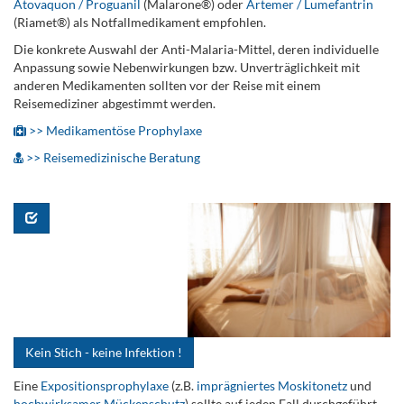
Atovaquon / Proguanil
(Malarone®) oder
Artemer / Lumefantrin
(Riamet®) als Notfallmedikament empfohlen.
Die konkrete Auswahl der Anti-Malaria-Mittel, deren individuelle
Anpassung sowie Nebenwirkungen bzw. Unverträglichkeit mit
anderen Medikamenten sollten vor der Reise mit einem
Reisemediziner abgestimmt werden.
>> Medikamentöse Prophylaxe
>> Reisemedizinische Beratung
.
Kein Stich - keine Infektion !
Eine
Expositionsprophylaxe
(z.B.
imprägniertes Moskitonetz
und
hochwirksamer Mückenschutz
) sollte auf jeden Fall durchgeführt