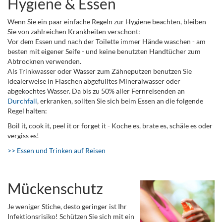
Hygiene & Essen
Wenn Sie ein paar einfache Regeln zur Hygiene beachten, bleiben
Sie von zahlreichen Krankheiten verschont:
Vor dem Essen und nach der Toilette immer Hände waschen - am
besten mit eigener Seife - und keine benutzten Handtücher zum
Abtrocknen verwenden.
Als Trinkwasser oder Wasser zum Zähneputzen benutzen Sie
idealerweise in Flaschen abgefülltes Mineralwasser oder
abgekochtes Wasser. Da bis zu 50% aller Fernreisenden an
Durchfall
, erkranken, sollten Sie sich beim Essen an die folgende
Regel halten:
Boil it, cook it, peel it or forget it - Koche es, brate es, schäle es oder
vergiss es!
>> Essen und Trinken auf Reisen
Mückenschutz
Je weniger Stiche, desto geringer ist Ihr
Infektionsrisiko! Schützen Sie sich mit ein