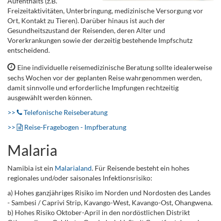
Aufenthalts (z.B.
Freizeitaktivitäten, Unterbringung, medizinische Versorgung vor
Ort, Kontakt zu Tieren). Darüber hinaus ist auch der
Gesundheitszustand der Reisenden, deren Alter und
Vorerkrankungen sowie der derzeitig bestehende Impfschutz
entscheidend.
Eine individuelle reisemedizinische Beratung sollte idealerweise
sechs Wochen vor der geplanten Reise wahrgenommen werden,
damit sinnvolle und erforderliche Impfungen rechtzeitig
ausgewählt werden können.
>>
Telefonische Reiseberatung
>>
Reise-Fragebogen - Impfberatung
Malaria
Namibia ist ein
Malarialand
. Für Reisende besteht ein hohes
regionales und/oder saisonales Infektionsrisiko:
a) Hohes ganzjähriges Risiko im Norden und Nordosten des Landes
- Sambesi / Caprivi Strip, Kavango-West, Kavango-Ost, Ohangwena.
b) Hohes Risiko Oktober-April in den nordöstlichen Distrikt