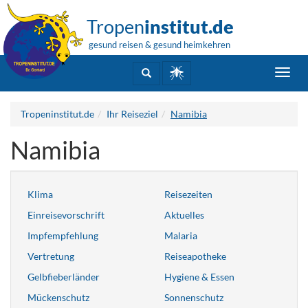
Tropen
institut.de
gesund reisen & gesund heimkehren
Toggl
navig
Tropeninstitut.de
Ihr Reiseziel
Namibia
Namibia
Klima
Reisezeiten
Einreisevorschrift
Aktuelles
Impfempfehlung
Malaria
Vertretung
Reiseapotheke
Gelbfieberländer
Hygiene & Essen
Mückenschutz
Sonnenschutz