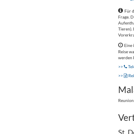
Für 
Frage. D
Aufentha
Tieren).
Vorerkra
Eine 
Reise wa
werden 
>>
Tel
>>
Re
Mal
Reunion 
Ver
St. D