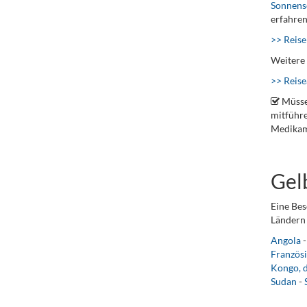
Sonnens
erfahren
>> Reise
Weitere 
>> Reis
Müsse
mitführe
Medikame
Gel
Eine Bes
Ländern 
Angola
Französ
Kongo, 
Sudan
-