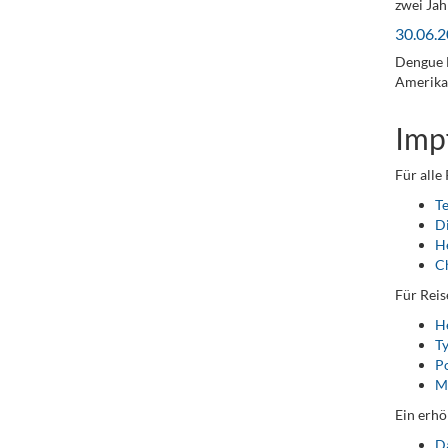
zwei Ja
30.06.2
Dengue F
Amerika 
Imp
Für alle
T
D
He
C
Für Reis
He
T
Po
M
Ein erhö
D