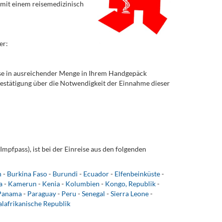
e mit einem reisemedizinisch
er:
iese in ausreichender Menge in Ihrem Handgepäck
 Bestätigung über die Notwendigkeit der Einnahme dieser
Impfpass), ist bei der Einreise aus den folgenden
n
-
Burkina Faso
-
Burundi
-
Ecuador
-
Elfenbeinküste
-
a
-
Kamerun
-
Kenia
-
Kolumbien
-
Kongo, Republik
-
Panama
-
Paraguay
-
Peru
-
Senegal
-
Sierra Leone
-
alafrikanische Republik