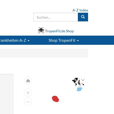
A-Z Index
TropenFit.de Shop
rankheiten A-Z
Shop
TropenFit