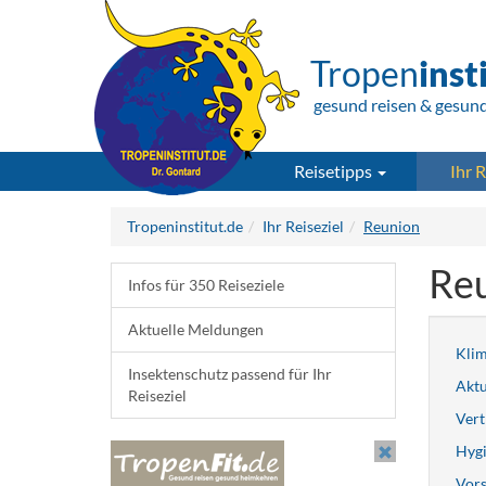
Tropen
inst
gesund reisen & gesun
Reisetipps
Ihr R
Tropeninstitut.de
Ihr Reiseziel
Reunion
Re
Infos für 350 Reiseziele
Aktuelle Meldungen
Kli
Insektenschutz passend für Ihr
Aktu
Reiseziel
Vert
Hygi
Vors