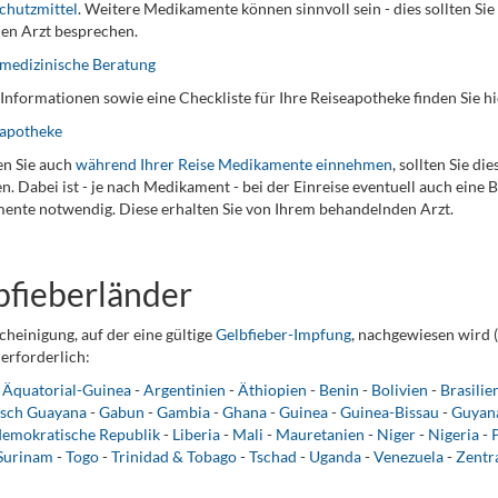
chutzmittel
. Weitere Medikamente können sinnvoll sein - dies sollten Si
en Arzt besprechen.
medizinische Beratung
Informationen sowie eine Checkliste für Ihre Reiseapotheke finden Sie hi
eapotheke
n Sie auch
während Ihrer Reise Medikamente einnehmen
, sollten Sie d
n. Dabei ist - je nach Medikament - bei der Einreise eventuell auch eine
nte notwendig. Diese erhalten Sie von Ihrem behandelnden Arzt.
bfieberländer
cheinigung, auf der eine gültige
Gelbfieber-Impfung
, nachgewiesen wird (
erforderlich:
-
Äquatorial-Guinea
-
Argentinien
-
Äthiopien
-
Benin
-
Bolivien
-
Brasilie
isch Guayana
-
Gabun
-
Gambia
-
Ghana
-
Guinea
-
Guinea-Bissau
-
Guyan
demokratische Republik
-
Liberia
-
Mali
-
Mauretanien
-
Niger
-
Nigeria
-
Surinam
-
Togo
-
Trinidad & Tobago
-
Tschad
-
Uganda
-
Venezuela
-
Zentr