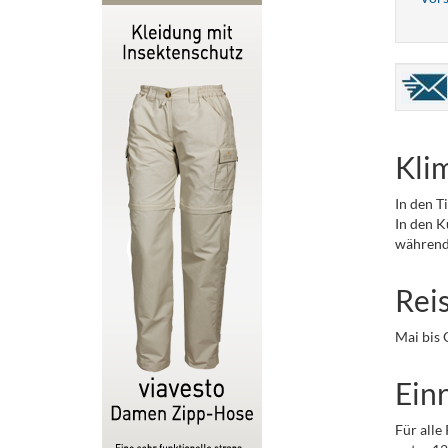
Kli
In den T
In den K
während
Rei
Mai bis 
Einr
Für alle