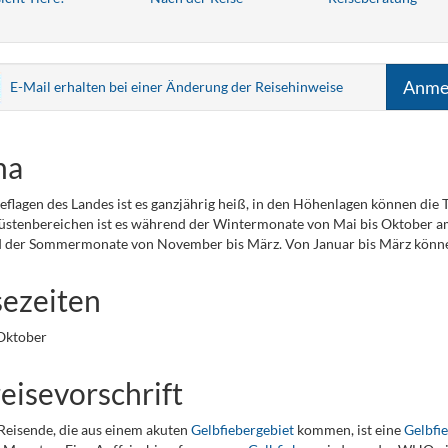
Anme
E-Mail erhalten bei einer Änderung der Reisehinweise
ma
ieflagen des Landes ist es ganzjährig heiß, in den Höhenlagen können die
üstenbereichen ist es während der Wintermonate von Mai bis Oktober a
 der Sommermonate von November bis März. Von Januar bis März könne
sezeiten
Oktober
eisevorschrift
 Reisende, die aus einem akuten
Gelbfiebergebiet
kommen, ist eine
Gelbfi