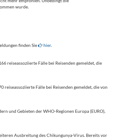
cht mehr empfohlen. Unbedingt die
rnommen wurde.
eldungen finden Sie
hier
.
6 reiseassoziierte Fälle bei Reisenden gemeldet, die
 reiseassoziierte Fälle bei Reisenden gemeldet, die von
ändern und Gebieten der WHO-Regionen Europa (EURO),
iteren Ausbreitung des Chikungunya-Virus. Bereits vor