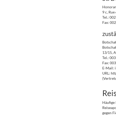
Honorar
9 c, Rue
Tel.: 002
Fax: 002
zustä
Botschaf
Botschaf
13/15, A
Tel.: 00
Fax: 003
E-Mail: 
URL: htt
(Vertret
Rei
Häufige 
Reiseapo
gegen F