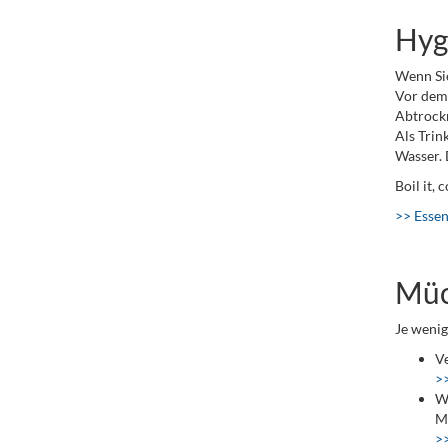
Hyg
Wenn Sie
Vor dem 
Abtrock
Als Trin
Wasser. 
Boil it, 
>> Essen
Müc
Je wenig
Ve
>
We
Mo
>