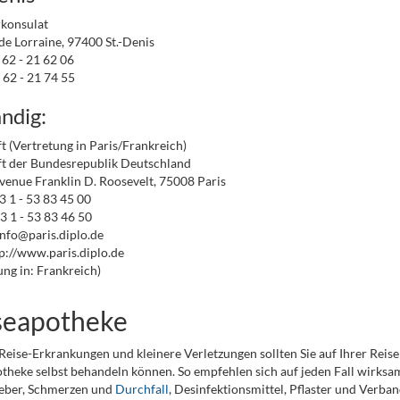
konsulat
 de Lorraine, 97400 St.-Denis
 62 - 21 62 06
 62 - 21 74 55
ndig:
t (Vertretung in Paris/Frankreich)
t der Bundesrepublik Deutschland
venue Franklin D. Roosevelt, 75008 Paris
33 1 - 53 83 45 00
3 1 - 53 83 46 50
info@paris.diplo.de
p://www.paris.diplo.de
ung in: Frankreich)
seapotheke
Reise-Erkrankungen und kleinere Verletzungen sollten Sie auf Ihrer Reise
theke selbst behandeln können. So empfehlen sich auf jeden Fall wirks
ieber, Schmerzen und
Durchfall
, Desinfektionsmittel, Pflaster und Verba