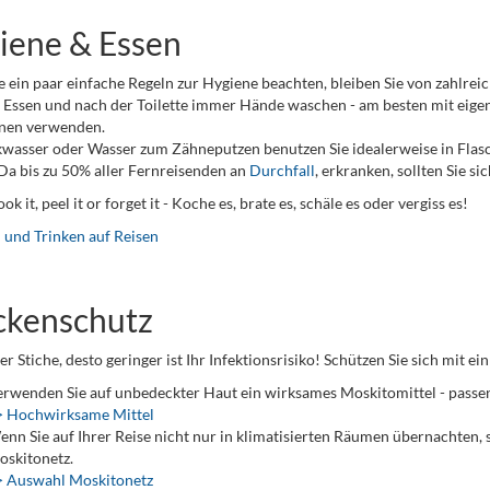
iene & Essen
 ein paar einfache Regeln zur Hygiene beachten, bleiben Sie von zahlrei
Essen und nach der Toilette immer Hände waschen - am besten mit eigen
nen verwenden.
kwasser oder Wasser zum Zähneputzen benutzen Sie idealerweise in Flas
Da bis zu 50% aller Fernreisenden an
Durchfall
, erkranken, sollten Sie s
cook it, peel it or forget it - Koche es, brate es, schäle es oder vergiss es!
 und Trinken auf Reisen
kenschutz
er Stiche, desto geringer ist Ihr Infektionsrisiko! Schützen Sie sich mit
rwenden Sie auf unbedeckter Haut ein wirksames Moskitomittel - passen
> Hochwirksame Mittel
nn Sie auf Ihrer Reise nicht nur in klimatisierten Räumen übernachten, 
skitonetz.
> Auswahl Moskitonetz