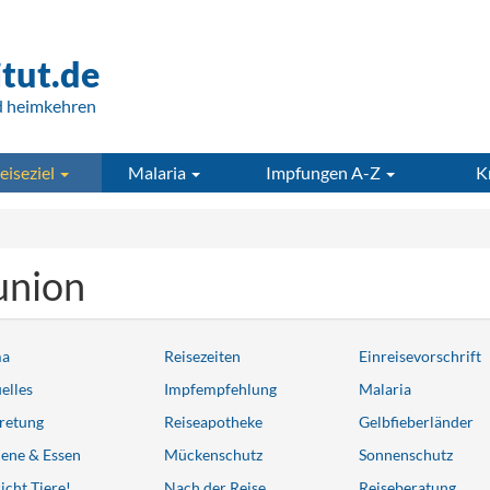
itut.de
d heimkehren
eiseziel
Malaria
Impfungen A-Z
K
union
ma
Reisezeiten
Einreisevorschrift
elles
Impfempfehlung
Malaria
retung
Reiseapotheke
Gelbfieberländer
ene & Essen
Mückenschutz
Sonnenschutz
icht Tiere!
Nach der Reise
Reiseberatung