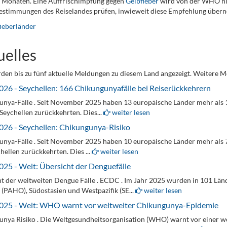
2 Monaten. Eine Auffrischimpfung gegen
Gelbfieber
wird von der WHO ni
bestimmungen des Reiselandes prüfen, inwieweit diese Empfehlung übe
ieberländer
uelles
den bis zu fünf aktuelle Meldungen zu diesem Land angezeigt. Weitere M
026 - Seychellen: 166 Chikungunyafälle bei Reiserückkehrern
nya-Fälle . Seit November 2025 haben 13 europäische Länder mehr als 16
Seychellen zurückkehrten. Dies...
weiter lesen
026 - Seychellen: Chikungunya-Risiko
nya-Fälle . Seit November 2025 haben 10 europäische Länder mehr als 70
hellen zurückkehrten. Dies ...
weiter lesen
025 - Welt: Übersicht der Denguefälle
t der weltweiten Dengue Fälle . ECDC . Im Jahr 2025 wurden in 101 L
(PAHO), Südostasien und Westpazifik (SE...
weiter lesen
025 - Welt: WHO warnt vor weltweiter Chikungunya-Epidemie
nya Risiko . Die Weltgesundheitsorganisation (WHO) warnt vor einer we