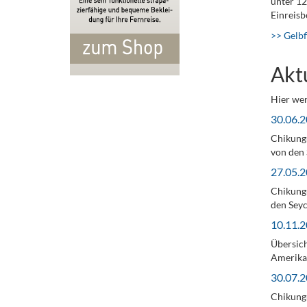
unter 1
Einreis
>> Gelbf
Akt
Hier wer
30.06.2
Chikungu
von den 
27.05.2
Chikungu
den Seyc
10.11.2
Übersich
Amerika 
30.07.2
Chikungu