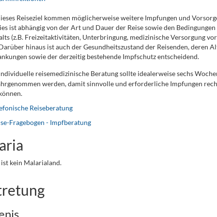
dieses Reiseziel kommen möglicherweise weitere Impfungen und Vorso
ies ist abhängig von der Art und Dauer der Reise sowie den Bedingunge
lts (z.B. Freizeitaktivitäten, Unterbringung, medizinische Versorgung vor
 Darüber hinaus ist auch der Gesundheitszustand der Reisenden, deren Al
nkungen sowie der derzeitig bestehende Impfschutz entscheidend.
individuelle reisemedizinische Beratung sollte idealerweise sechs Woche
hrgenommen werden, damit sinnvolle und erforderliche Impfungen recht
können.
efonische Reiseberatung
ise-Fragebogen - Impfberatung
aria
ist kein Malarialand.
tretung
enis