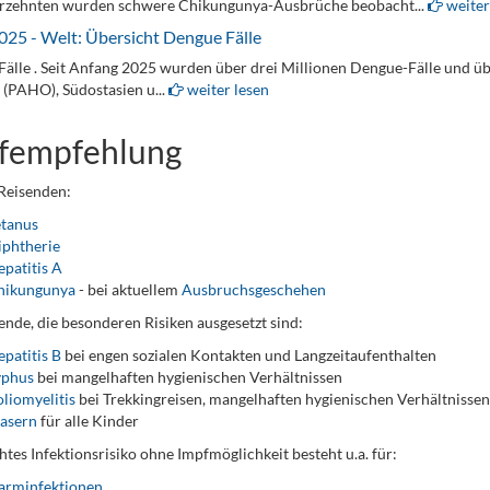
hrzehnten wurden schwere Chikungunya-Ausbrüche beobacht...
weiter
025 - Welt: Übersicht Dengue Fälle
älle . Seit Anfang 2025 wurden über drei Millionen Dengue-Fälle und üb
(PAHO), Südostasien u...
weiter lesen
fempfehlung
 Reisenden:
etanus
iphtherie
patitis A
hikungunya
- bei aktuellem
Ausbruchsgeschehen
ende, die besonderen Risiken ausgesetzt sind:
patitis B
bei engen sozialen Kontakten und Langzeitaufenthalten
yphus
bei mangelhaften hygienischen Verhältnissen
liomyelitis
bei Trekkingreisen, mangelhaften hygienischen Verhältnissen
asern
für alle Kinder
htes Infektionsrisiko ohne Impfmöglichkeit besteht u.a. für:
arminfektionen