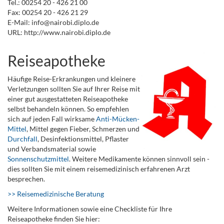
Tel.: 00254 20 - 426 21 00
Fax: 00254 20 - 426 21 29
E-Mail: info@nairobi.diplo.de
URL: http://www.nairobi.diplo.de
Reiseapotheke
Häufige Reise-Erkrankungen und kleinere
Verletzungen sollten Sie auf Ihrer Reise mit
einer gut ausgestatteten Reiseapotheke
selbst behandeln können. So empfehlen
sich auf jeden Fall wirksame
Anti-Mücken-
Mittel
, Mittel gegen Fieber, Schmerzen und
Durchfall
, Desinfektionsmittel, Pflaster
und Verbandsmaterial sowie
Sonnenschutzmittel
. Weitere Medikamente können sinnvoll sein -
dies sollten Sie mit einem reisemedizinisch erfahrenen Arzt
besprechen.
>> Reisemedizinische Beratung
Weitere Informationen sowie eine Checkliste für Ihre
Reiseapotheke finden Sie hier: