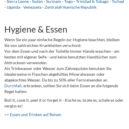
-
Sierra Leone
-
Sudan
-
Surinam
-
Togo
-
Trinidad & Tobago
-
Tschad
-
Uganda
-
Venezuela
-
Zentralafrikanische Republik
Hygiene & Essen
Wenn Sie ein paar einfache Regeln zur Hygiene beachten, bleiben
Sie von zahlreichen Krankheiten verschont:
Vor dem Essen und nach der Toilette immer Hände waschen - am
besten mit eigener Seife - und keine benutzten Handtücher zum
Abtrocknen verwenden.
Als Trinkwasser oder Wasser zum Zähneputzen benutzen Sie
idealerweise in Flaschen abgefülltes Mineralwasser oder
abgekochtes Wasser. Da bis zu 50% aller Fernreisenden an
Durchfall
, erkranken, sollten Sie sich beim Essen an die folgende
Regel halten:
Boil it, cook it, peel it or forget it - Koche es, brate es, schäle es oder
vergiss es!
>> Essen und Trinken auf Reisen