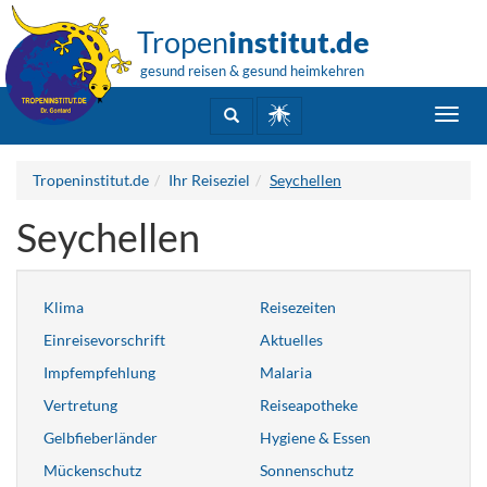
Tropen
institut.de
gesund reisen & gesund heimkehren
Toggl
navig
Tropeninstitut.de
Ihr Reiseziel
Seychellen
Seychellen
Klima
Reisezeiten
Einreisevorschrift
Aktuelles
Impfempfehlung
Malaria
Vertretung
Reiseapotheke
Gelbfieberländer
Hygiene & Essen
Mückenschutz
Sonnenschutz