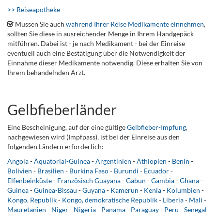
>> Reiseapotheke
Müssen Sie auch
während Ihrer Reise Medikamente einnehmen
,
sollten Sie diese in ausreichender Menge in Ihrem Handgepäck
mitführen. Dabei ist - je nach Medikament - bei der Einreise
eventuell auch eine Bestätigung über die Notwendigkeit der
Einnahme dieser Medikamente notwendig. Diese erhalten Sie von
Ihrem behandelnden Arzt.
Gelbfieberländer
Eine Bescheinigung, auf der eine gültige
Gelbfieber-Impfung
,
nachgewiesen wird (Impfpass), ist bei der Einreise aus den
folgenden Ländern erforderlich:
Angola
-
Äquatorial-Guinea
-
Argentinien
-
Äthiopien
-
Benin
-
Bolivien
-
Brasilien
-
Burkina Faso
-
Burundi
-
Ecuador
-
Elfenbeinküste
-
Französisch Guayana
-
Gabun
-
Gambia
-
Ghana
-
Guinea
-
Guinea-Bissau
-
Guyana
-
Kamerun
-
Kenia
-
Kolumbien
-
Kongo, Republik
-
Kongo, demokratische Republik
-
Liberia
-
Mali
-
Mauretanien
-
Niger
-
Nigeria
-
Panama
-
Paraguay
-
Peru
-
Senegal