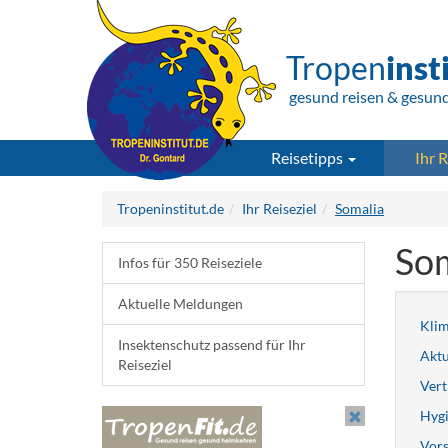
Tropen
inst
gesund reisen & gesun
Reisetipps
Ihr R
Tropeninstitut.de
Ihr Reiseziel
Somalia
Som
Infos für 350 Reiseziele
Aktuelle Meldungen
Kli
Insektenschutz passend für Ihr
Aktu
Reiseziel
Vert
Hygi
Vors