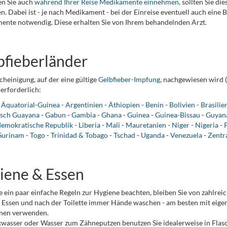
n Sie auch
während Ihrer Reise Medikamente einnehmen
, sollten Sie d
n. Dabei ist - je nach Medikament - bei der Einreise eventuell auch eine
nte notwendig. Diese erhalten Sie von Ihrem behandelnden Arzt.
bfieberländer
cheinigung, auf der eine gültige
Gelbfieber-Impfung
, nachgewiesen wird (
erforderlich:
-
Äquatorial-Guinea
-
Argentinien
-
Äthiopien
-
Benin
-
Bolivien
-
Brasilie
isch Guayana
-
Gabun
-
Gambia
-
Ghana
-
Guinea
-
Guinea-Bissau
-
Guyan
demokratische Republik
-
Liberia
-
Mali
-
Mauretanien
-
Niger
-
Nigeria
-
Surinam
-
Togo
-
Trinidad & Tobago
-
Tschad
-
Uganda
-
Venezuela
-
Zentr
iene & Essen
 ein paar einfache Regeln zur Hygiene beachten, bleiben Sie von zahlrei
Essen und nach der Toilette immer Hände waschen - am besten mit eigen
nen verwenden.
kwasser oder Wasser zum Zähneputzen benutzen Sie idealerweise in Flas