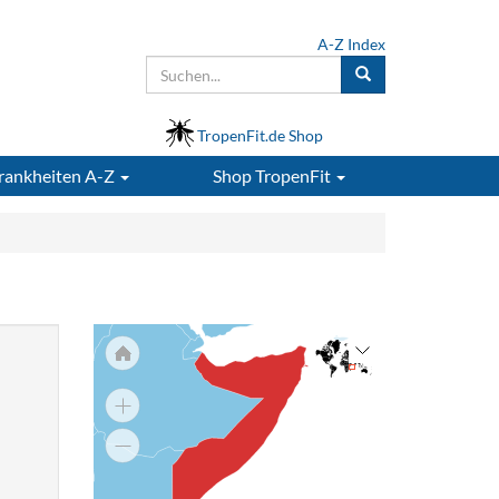
A-Z Index
TropenFit.de Shop
rankheiten A-Z
Shop
TropenFit