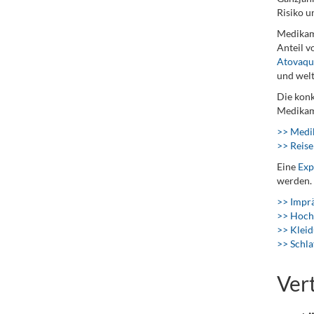
Risiko u
Medikam
Anteil 
Atovaqu
und welt
Die konk
Medikame
>> Medi
>> Reise
Eine
Exp
werden.
>> Imprä
>> Hoch
>> Kleid
>> Schla
Ver