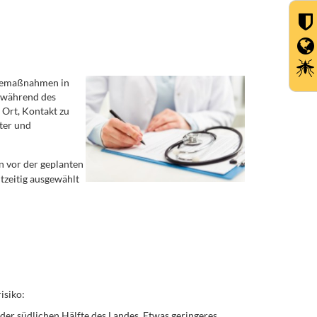
rgemaßnahmen in
n während des
 Ort, Kontakt zu
ter und
n vor der geplanten
zeitig ausgewählt
isiko:
der südlichen Hälfte des Landes. Etwas geringeres