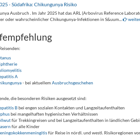
025 - Südafrika: Chikungunya Risiko
nya Ausbruch . Im Jahr 2025 hat das ARL (Arbovirus Reference Laborato
ter oder wahrscheinlicher Chikungunya-Infektionen in S&uum...
weiter
fempfehlung
 Reisenden:
etanus
iphtherie
liomyelitis
patitis A
hikungunya
- bei aktuellem
Ausbruchsgeschehen
ende, die besonderen Risiken ausgesetzt sind:
patitis B
bei engen sozialen Kontakten und Langzeitaufenthalten
yphus
bei mangelhaften hygienischen Verhältnissen
llwut
für Trekkingreisen und bei Langzeitaufenthalten in ländlichen Geb
asern
für alle Kinder
eningokokkenmeningitis
für Reise in nördl. und westl. Risikoregionen v