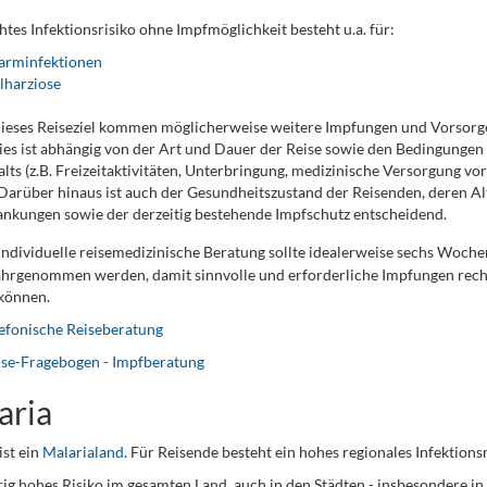
htes Infektionsrisiko ohne Impfmöglichkeit besteht u.a. für:
arminfektionen
lharziose
dieses Reiseziel kommen möglicherweise weitere Impfungen und Vorso
ies ist abhängig von der Art und Dauer der Reise sowie den Bedingunge
lts (z.B. Freizeitaktivitäten, Unterbringung, medizinische Versorgung vor
 Darüber hinaus ist auch der Gesundheitszustand der Reisenden, deren Al
nkungen sowie der derzeitig bestehende Impfschutz entscheidend.
individuelle reisemedizinische Beratung sollte idealerweise sechs Woche
hrgenommen werden, damit sinnvolle und erforderliche Impfungen recht
können.
efonische Reiseberatung
ise-Fragebogen - Impfberatung
aria
ist ein
Malarialand
. Für Reisende besteht ein hohes regionales Infektionsr
ig hohes Risiko im gesamten Land, auch in den Städten - insbesondere in 