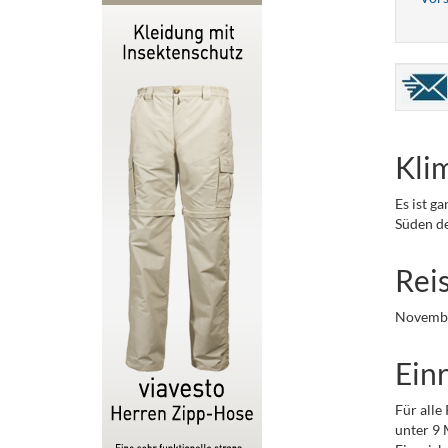
Kli
Es ist g
Süden de
Rei
Novembe
Einr
Für alle
unter 9 