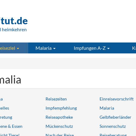
itut.de
d heimkehren
eiseziel
Malaria
Impfungen A-Z
K
alia
ma
Reisezeiten
Einreisevorschrift
elles
Impfempfehlung
Malaria
retung
Reiseapotheke
Gelbfieberländer
ene & Essen
Mückenschutz
Sonnenschutz
icht Tiere!
Nach der Reise
Reiseberatung