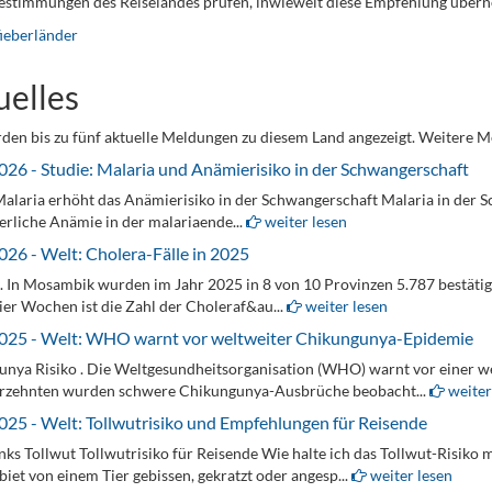
bestimmungen des Reiselandes prüfen, inwieweit diese Empfehlung übe
ieberländer
uelles
den bis zu fünf aktuelle Meldungen zu diesem Land angezeigt. Weitere M
026 - Studie: Malaria und Anämierisiko in der Schwangerschaft
Malaria erhöht das Anämierisiko in der Schwangerschaft Malaria in der 
erliche Anämie in der malariaende...
weiter lesen
026 - Welt: Cholera-Fälle in 2025
. In Mosambik wurden im Jahr 2025 in 8 von 10 Provinzen 5.787 bestätigt
vier Wochen ist die Zahl der Choleraf&au...
weiter lesen
025 - Welt: WHO warnt vor weltweiter Chikungunya-Epidemie
nya Risiko . Die Weltgesundheitsorganisation (WHO) warnt vor einer we
hrzehnten wurden schwere Chikungunya-Ausbrüche beobacht...
weiter
025 - Welt: Tollwutrisiko und Empfehlungen für Reisende
nks Tollwut Tollwutrisiko für Reisende Wie halte ich das Tollwut-Risiko 
biet von einem Tier gebissen, gekratzt oder angesp...
weiter lesen