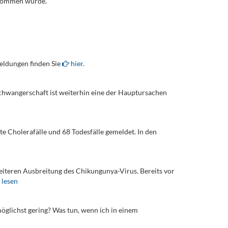
rnommen wurde.
eldungen finden Sie
hier
.
Schwangerschaft ist weiterhin eine der Hauptursachen
e Cholerafälle und 68 Todesfälle gemeldet. In den
iteren Ausbreitung des Chikungunya-Virus. Bereits vor
 lesen
möglichst gering? Was tun, wenn ich in einem