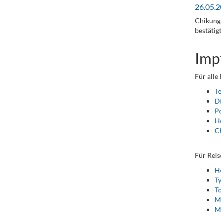
26.05.2
Chikungu
bestätig
Imp
Für alle
T
D
Po
He
C
.
Für Reis
He
T
To
M
M
.