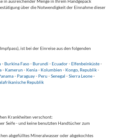
iese in ausreichender Menge in Ihrem Handgepäck
 Bestätigung über die Notwendigkeit der Einnahme dieser
Impfpass), ist bei der Einreise aus den folgenden
n
-
Burkina Faso
-
Burundi
-
Ecuador
-
Elfenbeinküste
-
a
-
Kamerun
-
Kenia
-
Kolumbien
-
Kongo, Republik
-
Panama
-
Paraguay
-
Peru
-
Senegal
-
Sierra Leone
-
alafrikanische Republik
chen Krankheiten verschont:
er Seife - und keine benutzten Handtücher zum
chen abgefülltes Mineralwasser oder abgekochtes