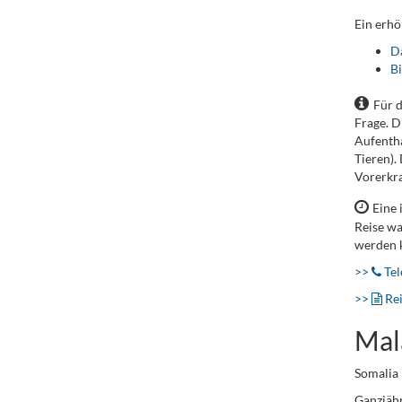
Ein erhö
D
Bi
Für 
Frage. D
Aufentha
Tieren).
Vorerkra
Eine 
Reise wa
werden 
>>
Tel
>>
Re
Mal
Somalia 
Ganzjähr