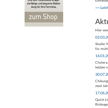
Einreis
>> Gelbf
Akt
Hier wer
02.03.2
Studie: 
für mütt
14.01.2
Cholera.
letzten 
30.07.2
Chikungu
zwei Ja
17.06.2
Quick Li
Risikoge