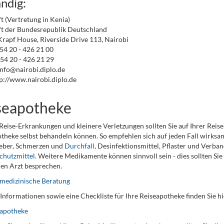
ndig:
t (Vertretung in Kenia)
t der Bundesrepublik Deutschland
rapf House, Riverside Drive 113, Nairobi
254 20 - 426 21 00
54 20 - 426 21 29
info@nairobi.diplo.de
p://www.nairobi.diplo.de
seapotheke
Reise-Erkrankungen und kleinere Verletzungen sollten Sie auf Ihrer Reise
theke selbst behandeln können. So empfehlen sich auf jeden Fall wirks
ieber, Schmerzen und
Durchfall
, Desinfektionsmittel, Pflaster und Verba
chutzmittel
. Weitere Medikamente können sinnvoll sein - dies sollten Si
en Arzt besprechen.
medizinische Beratung
Informationen sowie eine Checkliste für Ihre Reiseapotheke finden Sie hi
eapotheke