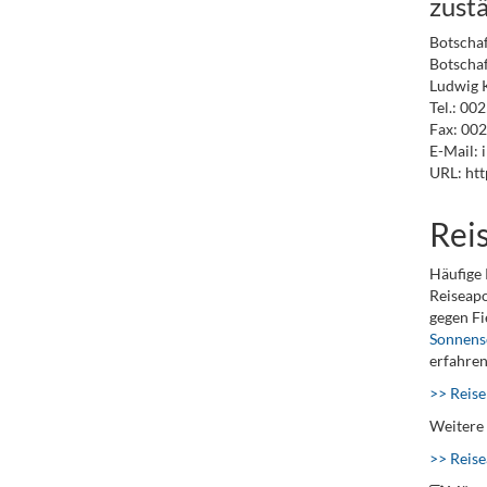
zustä
Botschaf
Botschaf
Ludwig K
Tel.: 00
Fax: 002
E-Mail: 
URL: htt
Rei
Häufige 
Reiseapo
gegen F
Sonnens
erfahren
>> Reise
Weitere 
>> Reis