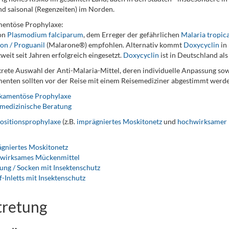
nd saisonal (Regenzeiten) im Norden.
entöse Prophylaxe:
von
Plasmodium falciparum
, dem Erreger der gefährlichen
Malaria tropic
on / Proguanil
(Malarone®) empfohlen. Alternativ kommt
Doxycyclin
in 
weit seit Jahren erfolgreich eingesetzt.
Doxycyclin
ist in Deutschland al
rete Auswahl der Anti-Malaria-Mittel, deren individuelle Anpassung so
nten sollten vor der Reise mit einem Reisemediziner abgestimmt werde
kamentöse Prophylaxe
medizinische Beratung
ositionsprophylaxe
(z.B.
imprägniertes Moskitonetz
und
hochwirksamer
gniertes Moskitonetz
wirksames Mückenmittel
ung / Socken mit Insektenschutz
f-Inletts mit Insektenschutz
tretung