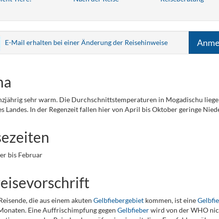
Anme
E-Mail erhalten bei einer Änderung der Reisehinweise
ma
anzjährig sehr warm. Die Durchschnittstemperaturen in Mogadischu liege
s Landes. In der Regenzeit fallen hier von April bis Oktober geringe Nie
sezeiten
r bis Februar
eisevorschrift
 Reisende, die aus einem akuten
Gelbfiebergebiet
kommen, ist eine
Gelbfi
Monaten. Eine Auffrischimpfung gegen
Gelbfieber
wird von der WHO nich