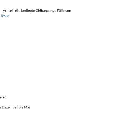
ry) drei reisebedingte Chikungunya Fälle von
 lesen
ieten
on Dezember bis Mai