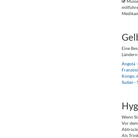
Müsse
mitführe
Medikame
Gel
Eine Bes
Ländern 
Angola
Französ
Kongo, 
Sudan
-
Hyg
Wenn Sie
Vor dem 
Abtrock
Als Trin