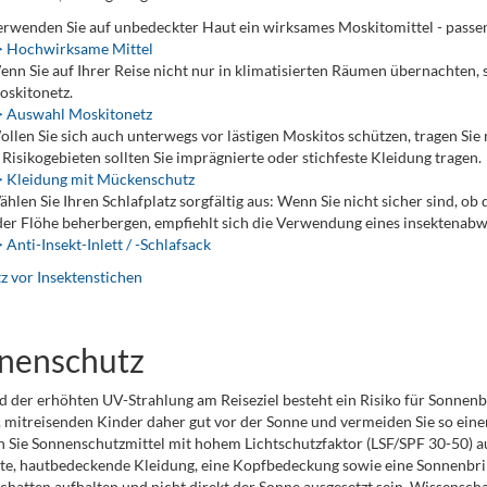
rwenden Sie auf unbedeckter Haut ein wirksames Moskitomittel - passen
> Hochwirksame Mittel
nn Sie auf Ihrer Reise nicht nur in klimatisierten Räumen übernachten, 
skitonetz.
> Auswahl Moskitonetz
llen Sie sich auch unterwegs vor lästigen Moskitos schützen, tragen Sie 
 Risikogebieten sollten Sie imprägnierte oder stichfeste Kleidung tragen.
> Kleidung mit Mückenschutz
hlen Sie Ihren Schlafplatz sorgfältig aus: Wenn Sie nicht sicher sind, o
er Flöhe beherbergen, empfiehlt sich die Verwendung eines insektenabwe
 Anti-Insekt-Inlett / -Schlafsack
z vor Insektenstichen
nenschutz
 der erhöhten UV-Strahlung am Reiseziel besteht ein Risiko für Sonnen
l. mitreisenden Kinder daher gut vor der Sonne und vermeiden Sie so ei
 Sie Sonnenschutzmittel mit hohem Lichtschutzfaktor (LSF/SPF 30-50) a
te, hautbedeckende Kleidung, eine Kopfbedeckung sowie eine Sonnenbril
chatten aufhalten und nicht direkt der Sonne ausgesetzt sein. Wissensch