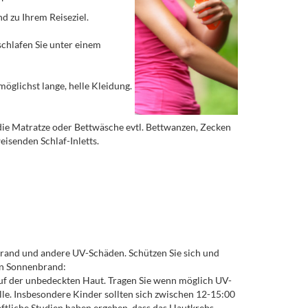
d zu Ihrem Reiseziel.
schlafen Sie unter einem
möglichst lange, helle Kleidung.
b die Matratze oder Bettwäsche evtl. Bettwanzen, Zecken
isenden Schlaf-Inletts.
brand und andere UV-Schäden. Schützen Sie sich und
nen Sonnenbrand:
uf der unbedeckten Haut. Tragen Sie wenn möglich UV-
le. Insbesondere Kinder sollten sich zwischen 12-15:00
aftliche Studien haben ergeben, dass das Hautkrebs-