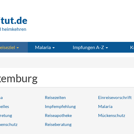
itut.de
d heimkehren
eiseziel
Malaria
Impfungen A-Z
K
xemburg
ma
Reisezeiten
Einreisevorschrift
elles
Impfempfehlung
Malaria
retung
Reiseapotheke
Mückenschutz
nenschutz
Reiseberatung