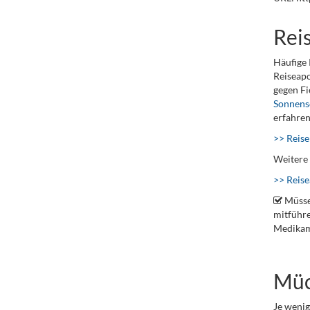
Rei
Häufige 
Reiseapo
gegen F
Sonnens
erfahren
>> Reise
Weitere 
>> Reis
Müsse
mitführe
Medikame
Müc
Je wenig