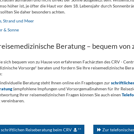
mso höher ist, je öfter die Haut vor dem 18. Lebensjahr durch Sonnenbr
sollten Sie daher besonders achten.
, Strand und Meer
er & Sonne
 reisemedizinische Beratung – bequem von 
ie sich bequem von zu Hause von erfahrenen Fachärzten des CRV - Cent
izinische Vorsorge* beraten und fordern Sie Ihre reisemedizinische Berat
n:
 individuelle Beratung steht Ihnen online ein Fragebogen zur
schriftliche
ratung
(empfohlene Impfungen und Vorsorgemaßnahmen für Ihr Reiseziel
twortung Ihrer reisemedizinischen Fragen können Sie auch einen
Telef
 vereinbaren.
 schriftlichen Reiseberatung beim CRV
**
Zur telefonisch