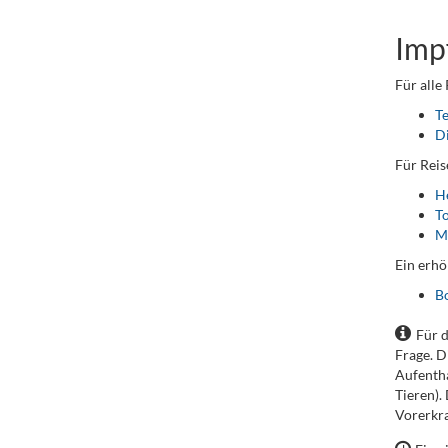
Imp
Für alle
T
D
Für Reis
He
To
M
Ein erhö
Bo
Für 
Frage. D
Aufentha
Tieren).
Vorerkra