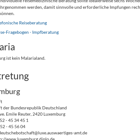
individuelle reisemedizinische Beratung sollte idealerweise sechs Woche
hrgenommen werden, damit sinnvolle und erforderliche Impfungen recht
können.
efonische Reiseberatung
ise-Fragebogen - Impfberatung
aria
g ist kein Malarialand.
tretung
mburg
t
t der Bundesrepublik Deutschland
ve. Emile Reuter, 2420 Luxemburg
352 - 45 34 45 1
52 - 45 56 04
deutschebotschaft@luxe.auswaertiges-amt.de
tp://www.luxemburg.diplo.de