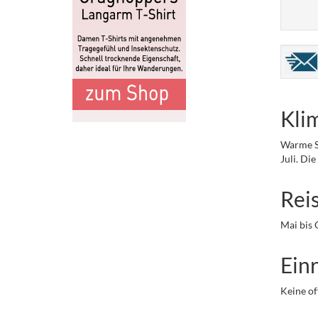
Kli
Warme So
Juli. Di
Rei
Mai bis 
Einr
Keine of