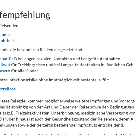
fempfehlung
 Reisenden:
etanus
iphtherie
ende, die besonderen Risiken ausgesetzt sind:
patitis B
bei engen sozialen Kontakten und Langzeitaufenthalten
llwut
für Trekkingreisen und bei Langzeitaufenthalten in ländlichen Geb
asern
für alle Kinder
htes Infektionsrisiko ohne Impfmöglichkeit besteht u.a. für:
rreliose
dieses Reiseziel kommen möglicherweise weitere Impfungen und Vorso
ies ist abhängig von der Art und Dauer der Reise sowie den Bedingunge
lts (z.B. Freizeitaktivitäten, Unterbringung, medizinische Versorgung vor
 Darüber hinaus ist auch der Gesundheitszustand der Reisenden, deren Al
nkungen sowie der derzeitig bestehende Impfschutz entscheidend.