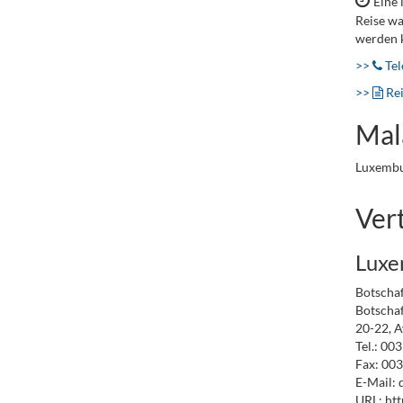
Eine 
Reise wa
werden 
>>
Tel
>>
Re
Mal
Luxembur
Ver
Luxe
Botschaf
Botschaf
20-22, A
Tel.: 00
Fax: 003
E-Mail: 
URL: ht