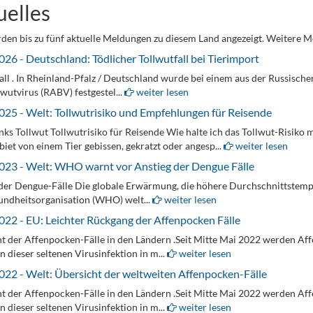
uelles
den bis zu fünf aktuelle Meldungen zu diesem Land angezeigt. Weitere M
026 - Deutschland: Tödlicher Tollwutfall bei Tierimport
all . In Rheinland-Pfalz / Deutschland wurde bei einem aus der Russisch
wutvirus (RABV) festgestel...
weiter lesen
025 - Welt: Tollwutrisiko und Empfehlungen für Reisende
nks Tollwut Tollwutrisiko für Reisende Wie halte ich das Tollwut-Risiko 
biet von einem Tier gebissen, gekratzt oder angesp...
weiter lesen
023 - Welt: WHO warnt vor Anstieg der Dengue Fälle
der Dengue-Fälle Die globale Erwärmung, die höhere Durchschnittstempe
ndheitsorganisation (WHO) welt...
weiter lesen
022 - EU: Leichter Rückgang der Affenpocken Fälle
t der Affenpocken-Fälle in den Ländern .Seit Mitte Mai 2022 werden Aff
n dieser seltenen Virusinfektion in m...
weiter lesen
022 - Welt: Übersicht der weltweiten Affenpocken-Fälle
t der Affenpocken-Fälle in den Ländern .Seit Mitte Mai 2022 werden Aff
n dieser seltenen Virusinfektion in m...
weiter lesen