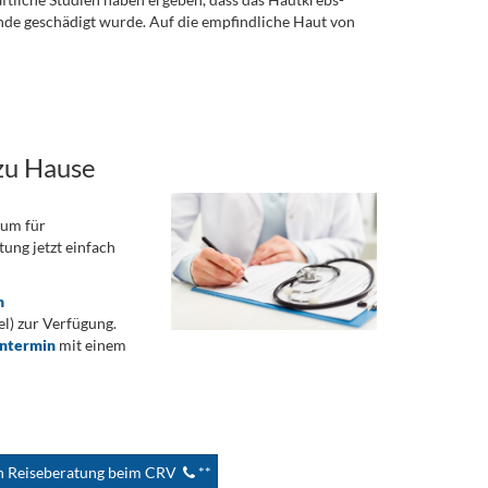
ände geschädigt wurde. Auf die empfindliche Haut von
zu Hause
rum für
ung jetzt einfach
n
) zur Verfügung.
ontermin
mit einem
en Reiseberatung beim CRV
**