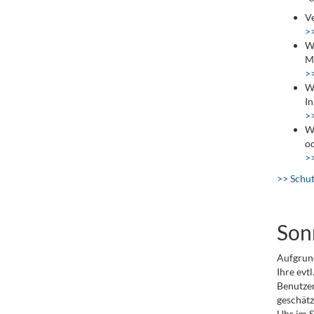
Ve
>
We
Mo
>
Wo
In
>
Wä
od
>>
>> Schut
Son
Aufgrund
Ihre evt
Benutzen
geschätz
Uhr im S