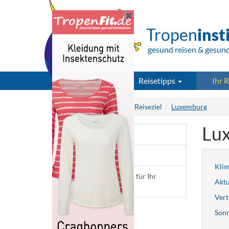
Tropen
inst
gesund reisen & gesun
Reisetipps
Ihr R
Tropeninstitut.de
Ihr Reiseziel
Luxemburg
Lu
Infos für 350 Reiseziele
Aktuelle Meldungen
Kli
Insektenschutz passend für Ihr
Aktu
Reiseziel
Vert
Son