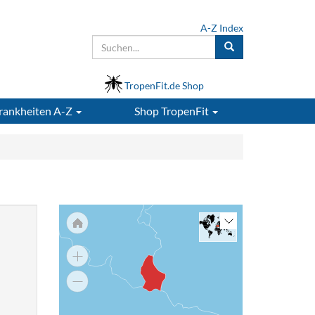
A-Z Index
TropenFit.de Shop
rankheiten A-Z
Shop
TropenFit