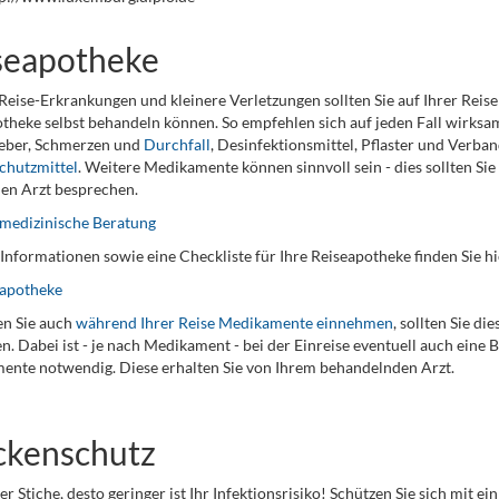
seapotheke
Reise-Erkrankungen und kleinere Verletzungen sollten Sie auf Ihrer Reise
theke selbst behandeln können. So empfehlen sich auf jeden Fall wirks
ieber, Schmerzen und
Durchfall
, Desinfektionsmittel, Pflaster und Verba
chutzmittel
. Weitere Medikamente können sinnvoll sein - dies sollten Si
en Arzt besprechen.
medizinische Beratung
Informationen sowie eine Checkliste für Ihre Reiseapotheke finden Sie hi
eapotheke
n Sie auch
während Ihrer Reise Medikamente einnehmen
, sollten Sie d
n. Dabei ist - je nach Medikament - bei der Einreise eventuell auch eine
nte notwendig. Diese erhalten Sie von Ihrem behandelnden Arzt.
kenschutz
er Stiche, desto geringer ist Ihr Infektionsrisiko! Schützen Sie sich mit