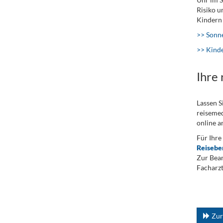
Risiko u
Kindern 
>> Sonne
>> Kind
Ihre
Lassen S
reisemed
online a
Für Ihre
Reisebe
Zur Bean
Facharzt
.
...
Zur