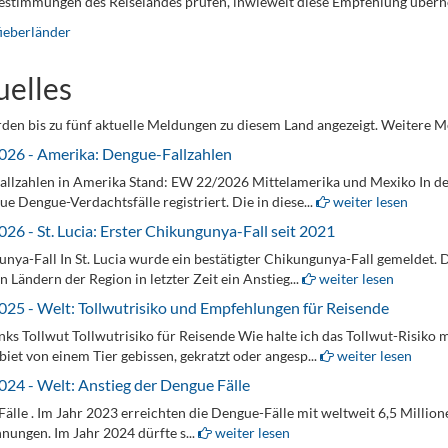
bestimmungen des Reiselandes prüfen, inwieweit diese Empfehlung übe
ieberländer
uelles
den bis zu fünf aktuelle Meldungen zu diesem Land angezeigt. Weitere M
026 - Amerika: Dengue-Fallzahlen
allzahlen in Amerika Stand: EW 22/2026 Mittelamerika und Mexiko In 
ue Dengue-Verdachtsfälle registriert. Die in diese...
weiter lesen
026 - St. Lucia: Erster Chikungunya-Fall seit 2021
nya-Fall In St. Lucia wurde ein bestätigter Chikungunya-Fall gemeldet. 
 Ländern der Region in letzter Zeit ein Anstieg...
weiter lesen
025 - Welt: Tollwutrisiko und Empfehlungen für Reisende
nks Tollwut Tollwutrisiko für Reisende Wie halte ich das Tollwut-Risiko 
biet von einem Tier gebissen, gekratzt oder angesp...
weiter lesen
024 - Welt: Anstieg der Dengue Fälle
älle . Im Jahr 2023 erreichten die Dengue-Fälle mit weltweit 6,5 Million
nungen. Im Jahr 2024 dürfte s...
weiter lesen