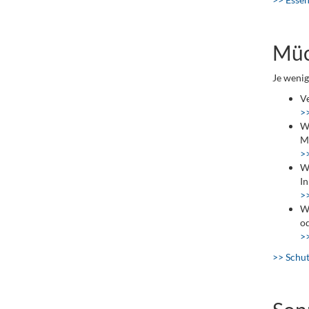
Müc
Je wenig
Ve
>
We
Mo
>
Wo
In
>
Wä
od
>>
>> Schut