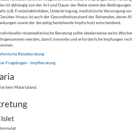
ies ist abhängig von der Art und Dauer der Reise sowie den Bedingunge
lts (z.B. Freizeitaktivitäten, Unterbringung, medizinische Versorgung vor
 Darüber hinaus ist auch der Gesundheitszustand der Reisenden, deren Al
nkungen sowie der derzeitig bestehende Impfschutz entscheidend.
individuelle reisemedizinische Beratung sollte idealerweise sechs Woche
hrgenommen werden, damit sinnvolle und erforderliche Impfungen recht
können.
efonische Reiseberatung
ise-Fragebogen - Impfberatung
aria
 ist kein Malarialand.
tretung
Islet
konsulat