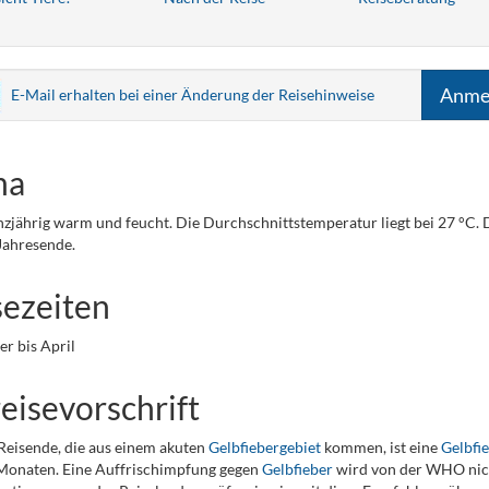
Anme
E-Mail erhalten bei einer Änderung der Reisehinweise
ma
anzjährig warm und feucht. Die Durchschnittstemperatur liegt bei 27 °C
Jahresende.
sezeiten
r bis April
eisevorschrift
 Reisende, die aus einem akuten
Gelbfiebergebiet
kommen, ist eine
Gelbfi
Monaten. Eine Auffrischimpfung gegen
Gelbfieber
wird von der WHO nich