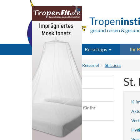
Tropen
inst
gesund reisen & gesun
Reisetipps
Ihr R
Tropeninstitut.de
Ihr Reiseziel
St. Lucia
St.
Infos für 350 Reiseziele
Aktuelle Meldungen
Kli
Insektenschutz passend für Ihr
Aktu
Reiseziel
Vert
Hygi
Vors