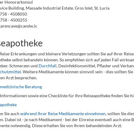
er Honorarkonsul
ice Building, Massade Industrial Estate, Gros Islet, St. Lucia
1758 - 4508050
1758 - 4500255
 karencave@candw.lc
seapotheke
Reise-Erkrankungen und kleinere Verletzungen sollten Sie auf Ihrer Reise
theke selbst behandeln können. So empfehlen sich auf jeden Fall wirks
ieber, Schmerzen und
Durchfall
, Desinfektionsmittel, Pflaster und Verba
chutzmittel
. Weitere Medikamente können sinnvoll sein - dies sollten Si
en Arzt besprechen.
medizinische Beratung
Informationen sowie eine Checkliste für Ihre Reiseapotheke finden Sie hi
eapotheke
n Sie auch
während Ihrer Reise Medikamente einnehmen
, sollten Sie d
n. Dabei ist - je nach Medikament - bei der Einreise eventuell auch eine
nte notwendig. Diese erhalten Sie von Ihrem behandelnden Arzt.