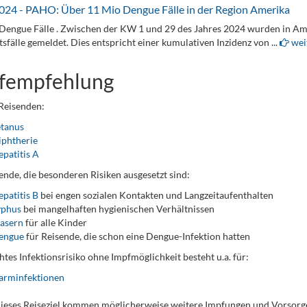
024 - PAHO: Über 11 Mio Dengue Fälle in der Region Amerika
engue Fälle . Zwischen der KW 1 und 29 des Jahres 2024 wurden in Am
sfälle gemeldet. Dies entspricht einer kumulativen Inzidenz von ...
weit
fempfehlung
 Reisenden:
etanus
iphtherie
patitis A
ende, die besonderen Risiken ausgesetzt sind:
patitis B
bei engen sozialen Kontakten und Langzeitaufenthalten
yphus
bei mangelhaften hygienischen Verhältnissen
asern
für alle Kinder
engue
für Reisende, die schon eine Dengue-Infektion hatten
htes Infektionsrisiko ohne Impfmöglichkeit besteht u.a. für:
arminfektionen
dieses Reiseziel kommen möglicherweise weitere Impfungen und Vorso