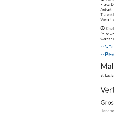
Frage. D
Aufentha
Tieren).
Vorerkra
Eine 
Reise wa
werden 
>>
Tel
>>
Re
Mal
St. Lucia
Ver
Gros 
Honorar