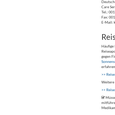
Deutsch
Care Serv
Tel.: 00
Fax: 00
E-Mail:
Rei
Häufige 
Reiseapo
gegen F
Sonnens
erfahren
>> Reise
Weitere 
>> Reis
Müsse
mitführe
Medikame