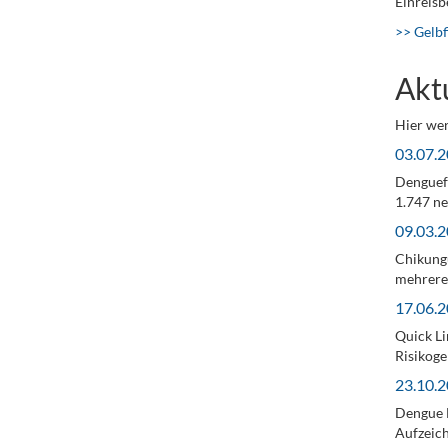
Einreis
>> Gelbf
Akt
Hier wer
03.07.2
Denguef
1.747 ne
09.03.2
Chikungu
mehreren
17.06.2
Quick Li
Risikoge
23.10.2
Dengue F
Aufzeich