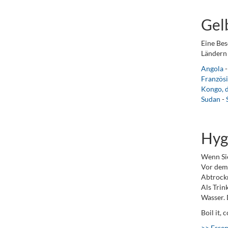
Gel
Eine Bes
Ländern 
Angola
Französ
Kongo, 
Sudan
-
Hyg
Wenn Sie
Vor dem 
Abtrock
Als Trin
Wasser. 
Boil it, 
>> Essen