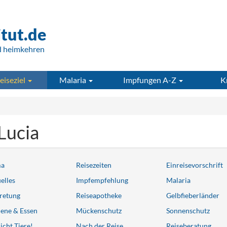
itut.de
d heimkehren
eiseziel
Malaria
Impfungen A-Z
K
 Lucia
ma
Reisezeiten
Einreisevorschrift
elles
Impfempfehlung
Malaria
retung
Reiseapotheke
Gelbfieberländer
ene & Essen
Mückenschutz
Sonnenschutz
icht Tiere!
Nach der Reise
Reiseberatung