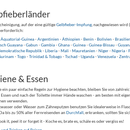
bfieberländer
cheinigung, auf der eine gültige
Gelbfieber-Impfung
, nachgewiesen wird (
erforderlich:
-
Äquatorial-Guinea
-
Argentinien
-
Äthiopien
-
Benin
-
Bolivien
-
Brasilie
isch Guayana
-
Gabun
-
Gambia
-
Ghana
-
Guinea
-
Guinea-Bissau
-
Guyan
demokratische Republik
-
Liberia
-
Mali
-
Mauretanien
-
Niger
-
Nigeria
-
Surinam
-
Togo
-
Trinidad & Tobago
-
Tschad
-
Uganda
-
Venezuela
-
Zentr
iene & Essen
 ein paar einfache Regeln zur Hygiene beachten, bleiben Sie von zahlrei
Essen und nach der Toilette immer Hände waschen - am besten mit eigen
nen verwenden.
kwasser oder Wasser zum Zähneputzen benutzen Sie idealerweise in Flas
Da bis zu 50% aller Fernreisenden an
Durchfall
, erkranken, sollten Sie s
cook it, peel it or forget it - Koche es, brate es, schäle es oder vergiss es!
 und Trinken auf Reisen