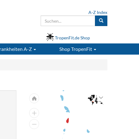
A-Z Index
TropenFit.de Shop
rankheiten A-Z
Shop
TropenFit