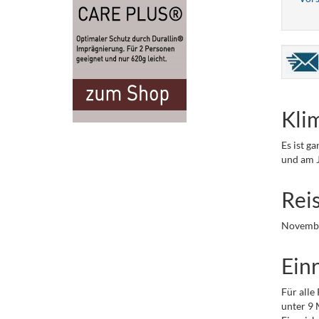
Kli
Es ist g
und am 
Rei
Novembe
Einr
Für alle
unter 9 