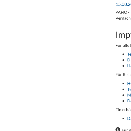
15.08.2
PAHO - D
Verdacht
Imp
Für alle
T
D
He
Für Reis
He
T
M
D
Ein erhö
D
Für 