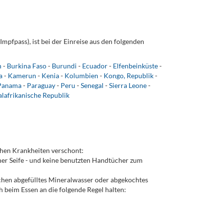
Impfpass), ist bei der Einreise aus den folgenden
n
-
Burkina Faso
-
Burundi
-
Ecuador
-
Elfenbeinküste
-
a
-
Kamerun
-
Kenia
-
Kolumbien
-
Kongo, Republik
-
Panama
-
Paraguay
-
Peru
-
Senegal
-
Sierra Leone
-
alafrikanische Republik
chen Krankheiten verschont:
er Seife - und keine benutzten Handtücher zum
chen abgefülltes Mineralwasser oder abgekochtes
ich beim Essen an die folgende Regel halten: