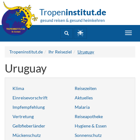
Tropen
institut.de
gesund reisen & gesund heimkehren
Toggl
navig
Tropeninstitut.de
Ihr Reiseziel
Uruguay
Uruguay
Klima
Reisezeiten
Einreisevorschrift
Aktuelles
Impfempfehlung
Malaria
Vertretung
Reiseapotheke
Gelbfieberländer
Hygiene & Essen
Mückenschutz
Sonnenschutz