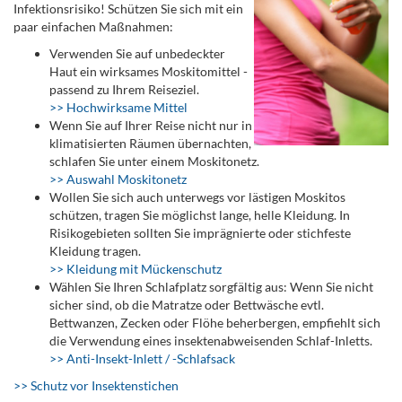
Infektionsrisiko! Schützen Sie sich mit ein
paar einfachen Maßnahmen:
Verwenden Sie auf unbedeckter
Haut ein wirksames Moskitomittel -
passend zu Ihrem Reiseziel.
>> Hochwirksame Mittel
Wenn Sie auf Ihrer Reise nicht nur in
klimatisierten Räumen übernachten,
schlafen Sie unter einem Moskitonetz.
>> Auswahl Moskitonetz
Wollen Sie sich auch unterwegs vor lästigen Moskitos
schützen, tragen Sie möglichst lange, helle Kleidung. In
Risikogebieten sollten Sie imprägnierte oder stichfeste
Kleidung tragen.
>> Kleidung mit Mückenschutz
Wählen Sie Ihren Schlafplatz sorgfältig aus: Wenn Sie nicht
sicher sind, ob die Matratze oder Bettwäsche evtl.
Bettwanzen, Zecken oder Flöhe beherbergen, empfiehlt sich
die Verwendung eines insektenabweisenden Schlaf-Inletts.
>> Anti-Insekt-Inlett / -Schlafsack
>> Schutz vor Insektenstichen