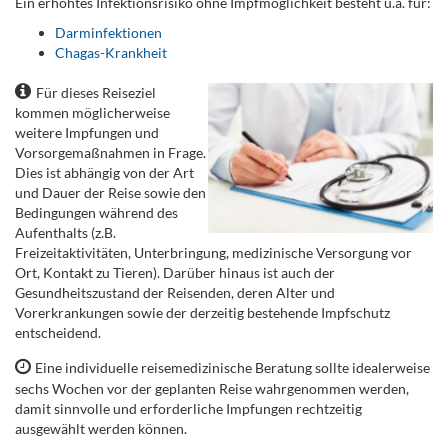
Ein erhöhtes Infektionsrisiko ohne Impfmöglichkeit besteht u.a. für:
Darminfektionen
Chagas-Krankheit
Für dieses Reiseziel
kommen möglicherweise
weitere Impfungen und
Vorsorgemaßnahmen in Frage.
Dies ist abhängig von der Art
und Dauer der Reise sowie den
Bedingungen während des
Aufenthalts (z.B.
Freizeitaktivitäten, Unterbringung, medizinische Versorgung vor
Ort, Kontakt zu Tieren). Darüber hinaus ist auch der
Gesundheitszustand der Reisenden, deren Alter und
Vorerkrankungen sowie der derzeitig bestehende Impfschutz
entscheidend.
Eine individuelle reisemedizinische Beratung sollte idealerweise
sechs Wochen vor der geplanten Reise wahrgenommen werden,
damit sinnvolle und erforderliche Impfungen rechtzeitig
ausgewählt werden können.