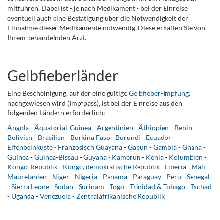
mitführen. Dabei ist - je nach Medikament - bei der Einreise
eventuell auch eine Bestätigung über die Notwendigkeit der
Einnahme dieser Medikamente notwendig. Diese erhalten Sie von
Ihrem behandelnden Arzt.
Gelbfieberländer
Eine Bescheinigung, auf der eine gültige
Gelbfieber-Impfung
,
nachgewiesen wird (Impfpass), ist bei der Einreise aus den
folgenden Ländern erforderlich:
Angola
-
Äquatorial-Guinea
-
Argentinien
-
Äthiopien
-
Benin
-
Bolivien
-
Brasilien
-
Burkina Faso
-
Burundi
-
Ecuador
-
Elfenbeinküste
-
Französisch Guayana
-
Gabun
-
Gambia
-
Ghana
-
Guinea
-
Guinea-Bissau
-
Guyana
-
Kamerun
-
Kenia
-
Kolumbien
-
Kongo, Republik
-
Kongo, demokratische Republik
-
Liberia
-
Mali
-
Mauretanien
-
Niger
-
Nigeria
-
Panama
-
Paraguay
-
Peru
-
Senegal
-
Sierra Leone
-
Sudan
-
Surinam
-
Togo
-
Trinidad & Tobago
-
Tschad
-
Uganda
-
Venezuela
-
Zentralafrikanische Republik