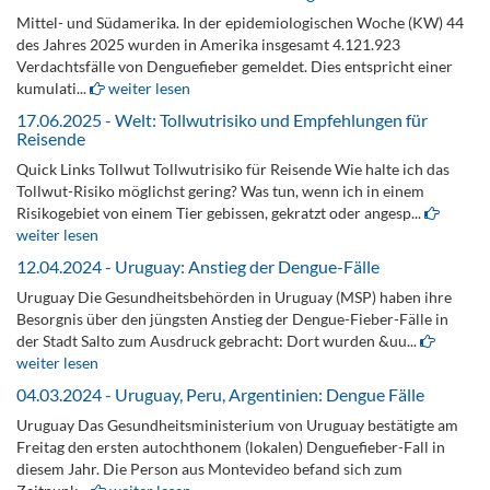
Mittel- und Südamerika. In der epidemiologischen Woche (KW) 44
des Jahres 2025 wurden in Amerika insgesamt 4.121.923
Verdachtsfälle von Denguefieber gemeldet. Dies entspricht einer
kumulati...
weiter lesen
17.06.2025 - Welt: Tollwutrisiko und Empfehlungen für
Reisende
Quick Links Tollwut Tollwutrisiko für Reisende Wie halte ich das
Tollwut-Risiko möglichst gering? Was tun, wenn ich in einem
Risikogebiet von einem Tier gebissen, gekratzt oder angesp...
weiter lesen
12.04.2024 - Uruguay: Anstieg der Dengue-Fälle
Uruguay Die Gesundheitsbehörden in Uruguay (MSP) haben ihre
Besorgnis über den jüngsten Anstieg der Dengue-Fieber-Fälle in
der Stadt Salto zum Ausdruck gebracht: Dort wurden &uu...
weiter lesen
04.03.2024 - Uruguay, Peru, Argentinien: Dengue Fälle
Uruguay Das Gesundheitsministerium von Uruguay bestätigte am
Freitag den ersten autochthonem (lokalen) Denguefieber-Fall in
diesem Jahr. Die Person aus Montevideo befand sich zum