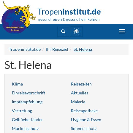
Tropen
institut.de
gesund reisen & gesund heimkehren
Toggl
navig
Tropeninstitut.de
Ihr Reiseziel
St. Helena
St. Helena
Klima
Reisezeiten
Einreisevorschrift
Aktuelles
Impfempfehlung
Malaria
Vertretung
Reiseapotheke
Gelbfieberländer
Hygiene & Essen
Mückenschutz
Sonnenschutz