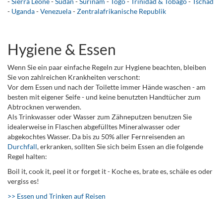
-
Sierra Leone
-
Sudan
-
Surinam
-
Togo
-
Trinidad & Tobago
-
Tschad
-
Uganda
-
Venezuela
-
Zentralafrikanische Republik
Hygiene & Essen
Wenn Sie ein paar einfache Regeln zur Hygiene beachten, bleiben
Sie von zahlreichen Krankheiten verschont:
Vor dem Essen und nach der Toilette immer Hände waschen - am
besten mit eigener Seife - und keine benutzten Handtücher zum
Abtrocknen verwenden.
Als Trinkwasser oder Wasser zum Zähneputzen benutzen Sie
idealerweise in Flaschen abgefülltes Mineralwasser oder
abgekochtes Wasser. Da bis zu 50% aller Fernreisenden an
Durchfall
, erkranken, sollten Sie sich beim Essen an die folgende
Regel halten:
Boil it, cook it, peel it or forget it - Koche es, brate es, schäle es oder
vergiss es!
>> Essen und Trinken auf Reisen