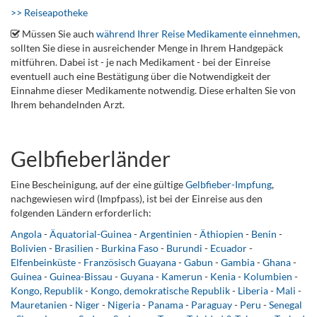
>> Reiseapotheke
Müssen Sie auch
während Ihrer Reise Medikamente einnehmen
,
sollten Sie diese in ausreichender Menge in Ihrem Handgepäck
mitführen. Dabei ist - je nach Medikament - bei der Einreise
eventuell auch eine Bestätigung über die Notwendigkeit der
Einnahme dieser Medikamente notwendig. Diese erhalten Sie von
Ihrem behandelnden Arzt.
Gelbfieberländer
Eine Bescheinigung, auf der eine gültige
Gelbfieber-Impfung
,
nachgewiesen wird (Impfpass), ist bei der Einreise aus den
folgenden Ländern erforderlich:
Angola
-
Äquatorial-Guinea
-
Argentinien
-
Äthiopien
-
Benin
-
Bolivien
-
Brasilien
-
Burkina Faso
-
Burundi
-
Ecuador
-
Elfenbeinküste
-
Französisch Guayana
-
Gabun
-
Gambia
-
Ghana
-
Guinea
-
Guinea-Bissau
-
Guyana
-
Kamerun
-
Kenia
-
Kolumbien
-
Kongo, Republik
-
Kongo, demokratische Republik
-
Liberia
-
Mali
-
Mauretanien
-
Niger
-
Nigeria
-
Panama
-
Paraguay
-
Peru
-
Senegal