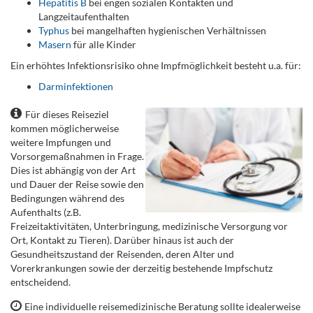
Hepatitis B
bei engen sozialen Kontakten und
Langzeitaufenthalten
Typhus
bei mangelhaften hygienischen Verhältnissen
Masern
für alle Kinder
Ein erhöhtes Infektionsrisiko ohne Impfmöglichkeit besteht u.a. für:
Darminfektionen
Für dieses Reiseziel
kommen möglicherweise
weitere Impfungen und
Vorsorgemaßnahmen in Frage.
Dies ist abhängig von der Art
und Dauer der Reise sowie den
Bedingungen während des
Aufenthalts (z.B.
Freizeitaktivitäten, Unterbringung, medizinische Versorgung vor
Ort, Kontakt zu Tieren). Darüber hinaus ist auch der
Gesundheitszustand der Reisenden, deren Alter und
Vorerkrankungen sowie der derzeitig bestehende Impfschutz
entscheidend.
Eine individuelle reisemedizinische Beratung sollte idealerweise