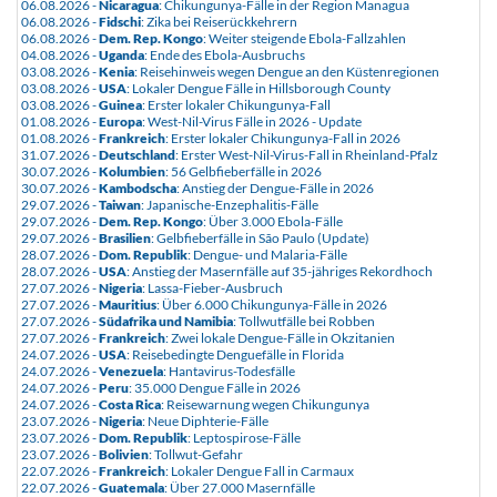
06.08.2026 -
Nicaragua
: Chikungunya-Fälle in der Region Managua
06.08.2026 -
Fidschi
: Zika bei Reiserückkehrern
06.08.2026 -
Dem. Rep. Kongo
: Weiter steigende Ebola-Fallzahlen
04.08.2026 -
Uganda
: Ende des Ebola-Ausbruchs
03.08.2026 -
Kenia
: Reisehinweis wegen Dengue an den Küstenregionen
03.08.2026 -
USA
: Lokaler Dengue Fälle in Hillsborough County
03.08.2026 -
Guinea
: Erster lokaler Chikungunya-Fall
01.08.2026 -
Europa
: West-Nil-Virus Fälle in 2026 - Update
01.08.2026 -
Frankreich
: Erster lokaler Chikungunya-Fall in 2026
31.07.2026 -
Deutschland
: Erster West-Nil-Virus-Fall in Rheinland-Pfalz
30.07.2026 -
Kolumbien
: 56 Gelbfieberfälle in 2026
30.07.2026 -
Kambodscha
: Anstieg der Dengue-Fälle in 2026
29.07.2026 -
Taiwan
: Japanische-Enzephalitis-Fälle
29.07.2026 -
Dem. Rep. Kongo
: Über 3.000 Ebola-Fälle
29.07.2026 -
Brasilien
: Gelbfieberfälle in São Paulo (Update)
28.07.2026 -
Dom. Republik
: Dengue- und Malaria-Fälle
28.07.2026 -
USA
: Anstieg der Masernfälle auf 35-jähriges Rekordhoch
27.07.2026 -
Nigeria
: Lassa-Fieber-Ausbruch
27.07.2026 -
Mauritius
: Über 6.000 Chikungunya-Fälle in 2026
27.07.2026 -
Südafrika und Namibia
: Tollwutfälle bei Robben
27.07.2026 -
Frankreich
: Zwei lokale Dengue-Fälle in Okzitanien
24.07.2026 -
USA
: Reisebedingte Denguefälle in Florida
24.07.2026 -
Venezuela
: Hantavirus-Todesfälle
24.07.2026 -
Peru
: 35.000 Dengue Fälle in 2026
24.07.2026 -
Costa Rica
: Reisewarnung wegen Chikungunya
23.07.2026 -
Nigeria
: Neue Diphterie-Fälle
23.07.2026 -
Dom. Republik
: Leptospirose-Fälle
23.07.2026 -
Bolivien
: Tollwut-Gefahr
22.07.2026 -
Frankreich
: Lokaler Dengue Fall in Carmaux
22.07.2026 -
Guatemala
: Über 27.000 Masernfälle