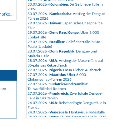
30.07.2026 -
Kolumbien
: 56 Gelbfieberfälle in
2026
30.07.2026 -
Kambodscha
: Anstieg der Dengue-
Welche Kasse erstattet welche Impfkosten
Fälle in 2026
29.07.2026 -
Taiwan
: Japanische-Enzephalitis-
Fälle
29.07.2026 -
Dem. Rep. Kongo
: Über 3.000
Ebola-Fälle
29.07.2026 -
Brasilien
: Gelbfieberfälle in São
Paulo (Update)
28.07.2026 -
Dom. Republik
: Dengue- und
Malaria-Fälle
28.07.2026 -
USA
: Anstieg der Masernfälle auf
35-jähriges Rekordhoch
27.07.2026 -
Nigeria
: Lassa-Fieber-Ausbruch
27.07.2026 -
Mauritius
: Über 6.000
Chikungunya-Fälle in 2026
27.07.2026 -
Südafrika und Namibia
:
onen
Tollwutfälle bei Robben
27.07.2026 -
Frankreich
: Zwei lokale Dengue-
Fälle in Okzitanien
24.07.2026 -
USA
: Reisebedingte Denguefälle in
Florida
24.07.2026 -
Venezuela
: Hantavirus-Todesfälle
24.07.2026 -
Peru
: 35.000 Dengue Fälle in 2026
24.07.2026 -
Costa Rica
: Reisewarnung wegen
Chikungunya
23.07.2026 -
Nigeria
: Neue Diphterie-Fälle
23.07.2026 -
Dom. Republik
: Leptospirose-Fälle