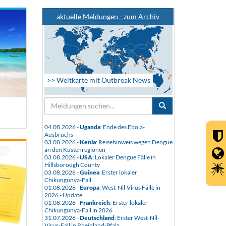
aktuelle Meldungen - zum Archiv
>> Weltkarte mit Outbreak News
04.08.2026 -
Uganda
: Ende des Ebola-
Ausbruchs
03.08.2026 -
Kenia
: Reisehinweis wegen Dengue
an den Küstenregionen
03.08.2026 -
USA
: Lokaler Dengue Fälle in
Hillsborough County
03.08.2026 -
Guinea
: Erster lokaler
Chikungunya-Fall
01.08.2026 -
Europa
: West-Nil-Virus Fälle in
2026 - Update
01.08.2026 -
Frankreich
: Erster lokaler
Chikungunya-Fall in 2026
31.07.2026 -
Deutschland
: Erster West-Nil-
Virus-Fall in Rheinland-Pfalz