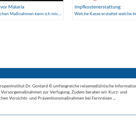
 vor Malaria
Impfkostenerstattung
Mit welchen Maßnahmen kann ich mich schützen
e Tropeninstitut Dr. Gontard © umfangreiche reisemedizinische Informati
d Vorsorgemaßnahmen zur Verfügung. Zudem beraten wir Kurz- und
ichen Vorsichts- und Präventionsmaßnahmen bei Fernreisen ...