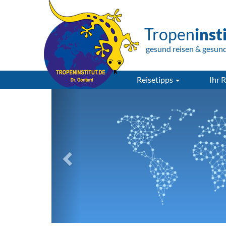
Tropen
inst
gesund reisen & gesun
Reisetipps
Ihr R
Previous